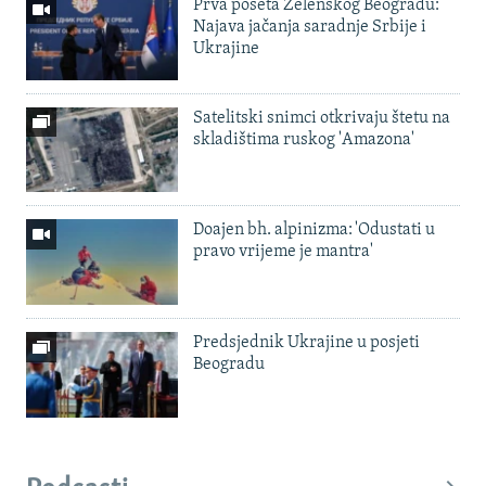
Prva poseta Zelenskog Beogradu:
Najava jačanja saradnje Srbije i
Ukrajine
Satelitski snimci otkrivaju štetu na
skladištima ruskog 'Amazona'
Doajen bh. alpinizma: 'Odustati u
pravo vrijeme je mantra'
Predsjednik Ukrajine u posjeti
Beogradu