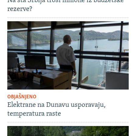
Na šta Srbija troši milione iz budžetske
rezerve?
OBJAŠNJENO
Elektrane na Dunavu usporavaju,
temperatura raste