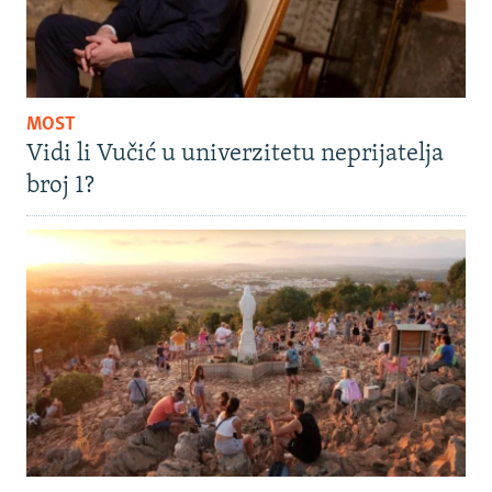
MOST
Vidi li Vučić u univerzitetu neprijatelja
broj 1?