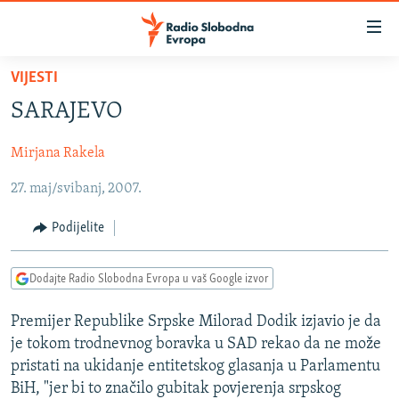
Dostupni
linkovi
Pređite
VIJESTI
na
VIJESTI
SARAJEVO
glavni
BOSNA I HERCEGOVINA
sadržaj
Mirjana Rakela
SRBIJA
Pređite
na
27. maj/svibanj, 2007.
KOSOVO
glavnu
CRNA GORA
navigaciju
Podijelite
Pređite
VIZUELNO
na
Dodajte Radio Slobodna Evropa u vaš Google izvor
PODCASTI
VIDEO
pretragu
RAT U UKRAJINI
FOTOGALERIJE
Premijer Republike Srpske Milorad Dodik izjavio je da
je tokom trodnevnog boravka u SAD rekao da ne može
KINA NA BALKANU
INFOGRAFIKE
pristati na ukidanje entitetskog glasanja u Parlamentu
RSE PRIČE IZ SVIJETA
BiH, "jer bi to značilo gubitak povjerenja srpskog