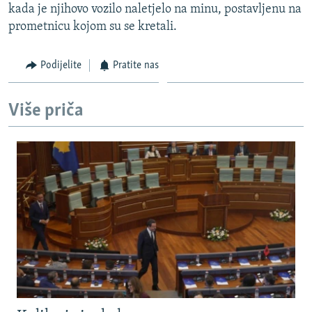
kada je njihovo vozilo naletjelo na minu, postavljenu na
ISPRIČAJ MI
prometnicu kojom su se kretali.
DNEVNO@RSE
SPECIJALI RSE
Podijelite
Pratite nas
VIŠE OD NASLOVA
PRATITE NAS
Više priča
GENOCID U SREBRENICI
POPLAVE I KLIZIŠTA U BIH 2024.
TV LIBERTY
Sve RFE/RL stranice
POST SCRIPTUM
MOJA EVROPA
TRI DECENIJE OD RATA U BIH
SVE KARTE DEJTONA
NASTANAK I RASPAD JUGOSLAVIJE