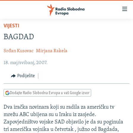
Dostupni
linkovi
Pređite
VIJESTI
na
VIJESTI
BAGDAD
glavni
BOSNA I HERCEGOVINA
sadržaj
Srđan Kusovac
Mirjana Rakela
SRBIJA
Pređite
na
18. maj/svibanj, 2007.
KOSOVO
glavnu
CRNA GORA
navigaciju
Podijelite
Pređite
VIZUELNO
na
Dodajte Radio Slobodna Evropa u vaš Google izvor
PODCASTI
VIDEO
pretragu
RAT U UKRAJINI
FOTOGALERIJE
Dva iračka novinara koji su radila za američku tv
mrežu ABC ubijena su u Iraku iz zasjede.
KINA NA BALKANU
INFOGRAFIKE
Zapovjedništvo vojske SAD objavilo je da su poginula
RSE PRIČE IZ SVIJETA
tri američka vojnika u četvrtak , južno od Bagdada,