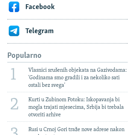
Facebook
Telegram
Popularno
1
Vlasnici srušenih objekata na Gazivodama:
'Godinama smo gradili i za nekoliko sati
ostali bez svega'
2
Kurti u Zubinom Potoku: Iskopavanja bi
mogla trajati mjesecima, Srbija bi trebala
otvoriti arhive
3
Rusi u Crnoj Gori traže nove adrese nakon