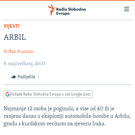
Dostupni
linkovi
Pređite
VIJESTI
na
VIJESTI
ARBIL
glavni
BOSNA I HERCEGOVINA
sadržaj
Srđan Kusovac
SRBIJA
Pređite
na
9. maj/svibanj, 2007.
KOSOVO
glavnu
CRNA GORA
navigaciju
Podijelite
Pređite
VIZUELNO
na
Dodajte Radio Slobodna Evropa u vaš Google izvor
PODCASTI
VIDEO
pretragu
RAT U UKRAJINI
FOTOGALERIJE
Najmanje 12 osoba je poginulo, a vise od 40 ih je
ranjeno danas u eksploziji automobila-bombe u Arbilu,
KINA NA BALKANU
INFOGRAFIKE
gradu s kurdskom vecinom na sjeveru Iraka.
RSE PRIČE IZ SVIJETA