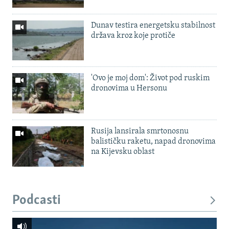
Dunav testira energetsku stabilnost
država kroz koje protiče
'Ovo je moj dom': Život pod ruskim
dronovima u Hersonu
Rusija lansirala smrtonosnu
balističku raketu, napad dronovima
na Kijevsku oblast
Podcasti