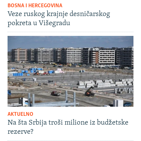
BOSNA I HERCEGOVINA
Veze ruskog krajnje desničarskog
pokreta u Višegradu
AKTUELNO
Na šta Srbija troši milione iz budžetske
rezerve?