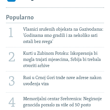
Popularno
1
Vlasnici srušenih objekata na Gazivodama:
'Godinama smo gradili i za nekoliko sati
ostali bez svega'
2
Kurti u Zubinom Potoku: Iskopavanja bi
mogla trajati mjesecima, Srbija bi trebala
otvoriti arhive
3
Rusi u Crnoj Gori traže nove adrese nakon
uvođenja viza
4
Memorijalni centar Srebrenica: Negiranje
genocida poraslo za više od 50 posto