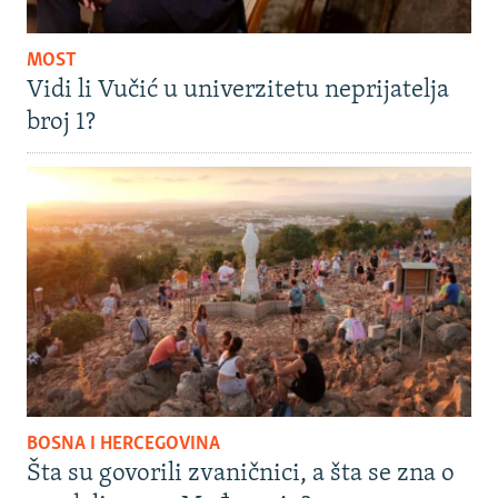
MOST
Vidi li Vučić u univerzitetu neprijatelja
broj 1?
BOSNA I HERCEGOVINA
Šta su govorili zvaničnici, a šta se zna o