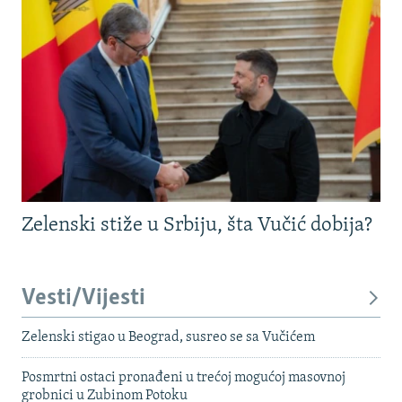
Zelenski stiže u Srbiju, šta Vučić dobija?
Vesti/Vijesti
Zelenski stigao u Beograd, susreo se sa Vučićem
Posmrtni ostaci pronađeni u trećoj mogućoj masovnoj
grobnici u Zubinom Potoku