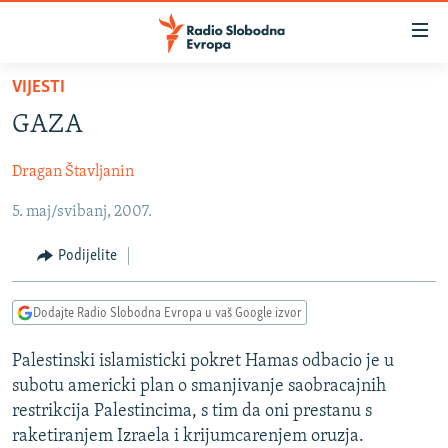
Dostupni
linkovi
Pređite
VIJESTI
na
VIJESTI
GAZA
glavni
BOSNA I HERCEGOVINA
sadržaj
Dragan Štavljanin
SRBIJA
Pređite
na
5. maj/svibanj, 2007.
KOSOVO
glavnu
CRNA GORA
navigaciju
Podijelite
Pređite
VIZUELNO
na
Dodajte Radio Slobodna Evropa u vaš Google izvor
PODCASTI
VIDEO
pretragu
RAT U UKRAJINI
FOTOGALERIJE
Palestinski islamisticki pokret Hamas odbacio je u
subotu americki plan o smanjivanje saobracajnih
KINA NA BALKANU
INFOGRAFIKE
restrikcija Palestincima, s tim da oni prestanu s
RSE PRIČE IZ SVIJETA
raketiranjem Izraela i krijumcarenjem oruzja.