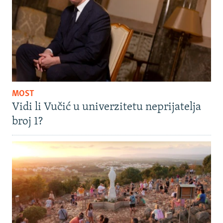
MOST
Vidi li Vučić u univerzitetu neprijatelja
broj 1?