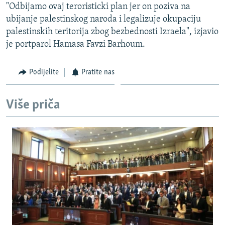
"Odbijamo ovaj teroristicki plan jer on poziva na
ISPRIČAJ MI
ubijanje palestinskog naroda i legalizuje okupaciju
DNEVNO@RSE
palestinskih teritorija zbog bezbednosti Izraela", izjavio
je portparol Hamasa Favzi Barhoum.
SPECIJALI RSE
VIŠE OD NASLOVA
Podijelite
Pratite nas
PRATITE NAS
GENOCID U SREBRENICI
POPLAVE I KLIZIŠTA U BIH 2024.
Više priča
TV LIBERTY
Sve RFE/RL stranice
POST SCRIPTUM
MOJA EVROPA
TRI DECENIJE OD RATA U BIH
SVE KARTE DEJTONA
NASTANAK I RASPAD JUGOSLAVIJE