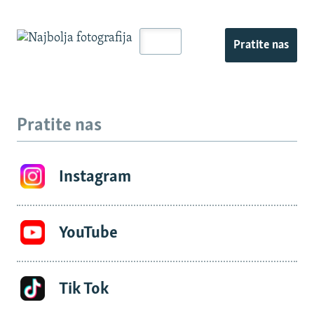
Pratite nas
Pratite nas
Instagram
YouTube
Tik Tok