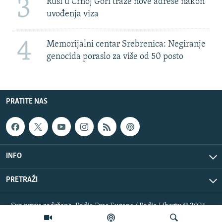
3
Rusi u Crnoj Gori traže nove adrese nakon
uvođenja viza
4
Memorijalni centar Srebrenica: Negiranje
genocida poraslo za više od 50 posto
PRATITE NAS
INFO
PRETRAŽI
Sva prava zadržana. Radio Free Europe / Radio Liberty © 2026
RFE/RL, Inc.