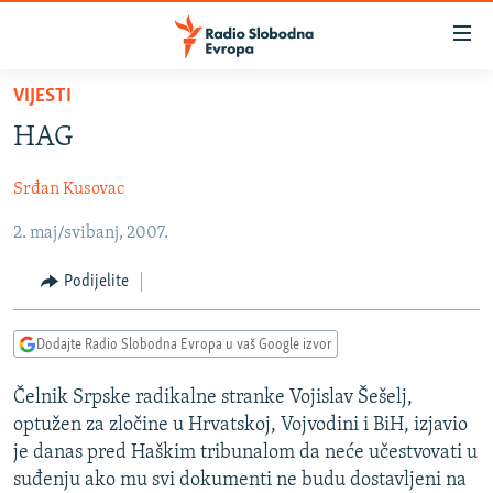
Dostupni
linkovi
Pređite
VIJESTI
na
VIJESTI
HAG
glavni
BOSNA I HERCEGOVINA
sadržaj
Srđan Kusovac
SRBIJA
Pređite
na
2. maj/svibanj, 2007.
KOSOVO
glavnu
CRNA GORA
navigaciju
Podijelite
Pređite
VIZUELNO
na
Dodajte Radio Slobodna Evropa u vaš Google izvor
PODCASTI
VIDEO
pretragu
RAT U UKRAJINI
FOTOGALERIJE
Čelnik Srpske radikalne stranke Vojislav Šešelj,
optužen za zločine u Hrvatskoj, Vojvodini i BiH, izjavio
KINA NA BALKANU
INFOGRAFIKE
je danas pred Haškim tribunalom da neće učestvovati u
RSE PRIČE IZ SVIJETA
suđenju ako mu svi dokumenti ne budu dostavljeni na