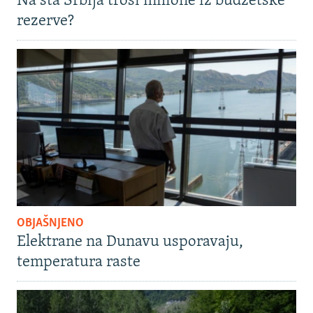
Na šta Srbija troši milione iz budžetske
rezerve?
OBJAŠNJENO
Elektrane na Dunavu usporavaju,
temperatura raste