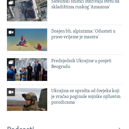
Satelitski snimci otkrivaju štetu na
skladištima ruskog 'Amazona'
Doajen bh. alpinizma: 'Odustati u
pravo vrijeme je mantra'
Predsjednik Ukrajine u posjeti
Beogradu
Ukrajina se oprašta od čovjeka koji
je vraćao poginule vojnike njihovim
porodicama