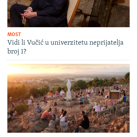
MOST
Vidi li Vučić u univerzitetu neprijatelja
broj 1?