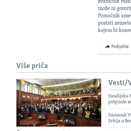
ISPRIČAJ MI
zvaničnik rusk
može ni govorit
DNEVNO@RSE
Pomoćnik ameri
SPECIJALI RSE
postati nezavi
kojem bi kosovs
VIŠE OD NASLOVA
GENOCID U SREBRENICI
Podijelite
POPLAVE I KLIZIŠTA U BIH 2024.
TV LIBERTY
Više priča
POST SCRIPTUM
Vesti/V
MOJA EVROPA
TRI DECENIJE OD RATA U BIH
Saudijska A
potpisale 
SVE KARTE DEJTONA
Sastanak Vu
NASTANAK I RASPAD JUGOSLAVIJE
Srbija u B