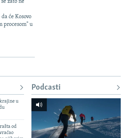
 se zato ne
 da će Kosovo
im procesom" u
Podcasti
krajine u
adu
rašta od
 vraćao