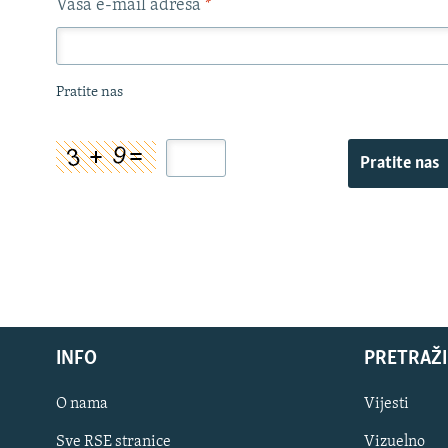
Vaša e-mail adresa
*
Pratite nas
Pratite nas
INFO
PRETRAŽI
O nama
Vijesti
Sve RSE stranice
Vizuelno