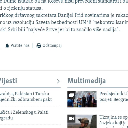
e Dume istakao da na Kosovu nisu provedeni standardi i da
i o rješenju statusa.
čkog državnog sekretara Danijel Frid novinarima je rekao
sno uz rezoluciju Saveta bezbednosti UN ili "nekontrolisan
ki Srbi bili "najveće žrtve jer bi to značilo više nasilja".
Pratite nas
Odštampaj
ijesti
Multimedija
rabija, Pakistan i Turska
Predsjednik U
zajednički odbrambeni pakt
posjeti Beogr
čića i Zelenskog u Palati
Ukrajina se op
eogradu
čovjeka koji je