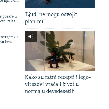
ke njihovim
'Ljudi ne mogu osvojiti
e požare u
planinu'
otni talas
 energetsku
ava kroz
Kako su ratni recepti i lego-
vitezovi vraćali život u
normalu devedesetih