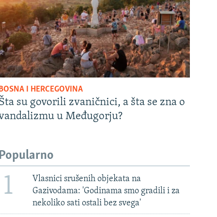
BOSNA I HERCEGOVINA
Šta su govorili zvaničnici, a šta se zna o
vandalizmu u Međugorju?
Popularno
1
Vlasnici srušenih objekata na
Gazivodama: 'Godinama smo gradili i za
nekoliko sati ostali bez svega'