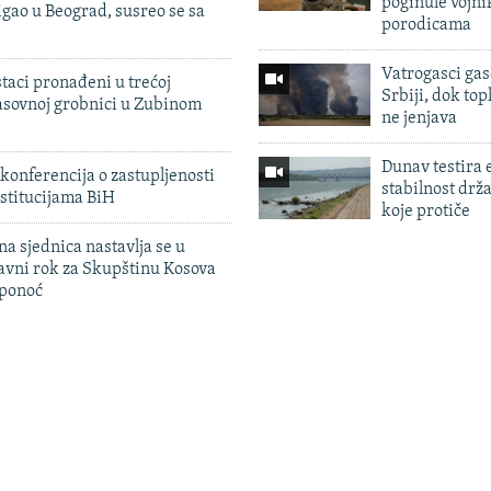
poginule vojni
igao u Beograd, susreo se sa
porodicama
Vatrogasci gas
taci pronađeni u trećoj
Srbiji, dok topl
sovnoj grobnici u Zubinom
ne jenjava
Dunav testira
konferencija o zastupljenosti
stabilnost drž
stitucijama BiH
koje protiče
na sjednica nastavlja se u
avni rok za Skupštinu Kosova
 ponoć