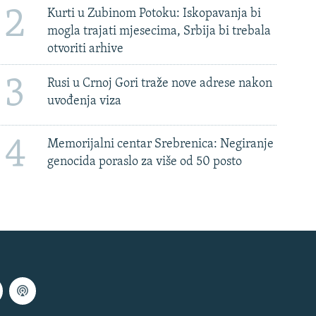
2
Kurti u Zubinom Potoku: Iskopavanja bi
mogla trajati mjesecima, Srbija bi trebala
otvoriti arhive
3
Rusi u Crnoj Gori traže nove adrese nakon
uvođenja viza
4
Memorijalni centar Srebrenica: Negiranje
genocida poraslo za više od 50 posto