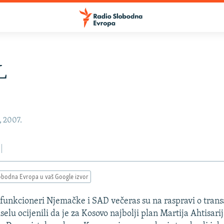
L
, 2007.
obodna Evropa u vaš Google izvor
 funkcioneri Njemačke i SAD večeras su na raspravi o tran
elu ocijenili da je za Kosovo najbolji plan Martija Ahtisarij