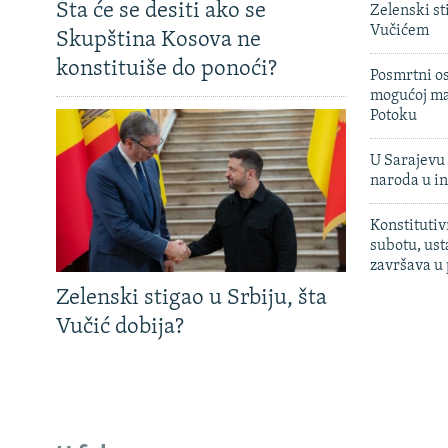
Šta će se desiti ako se
Zelenski st
Vučićem
Skupština Kosova ne
konstituiše do ponoći?
Posmrtni os
mogućoj ma
Potoku
U Sarajevu 
naroda u in
Konstitutiv
subotu, ust
završava u
Zelenski stigao u Srbiju, šta
Vučić dobija?