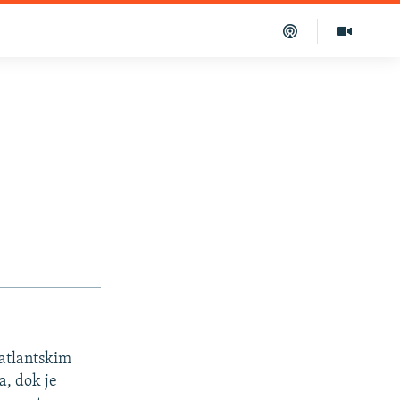
satlantskim
a, dok je