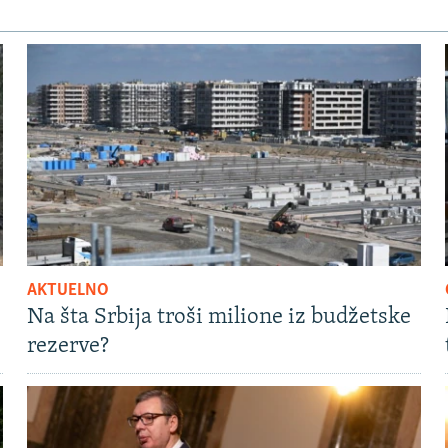
AKTUELNO
Na šta Srbija troši milione iz budžetske
rezerve?