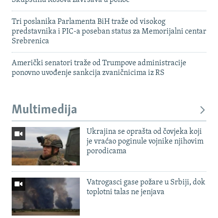
Skupštinu Kosova završava u ponoć
Tri poslanika Parlamenta BiH traže od visokog
predstavnika i PIC-a poseban status za Memorijalni centar
Srebrenica
Američki senatori traže od Trumpove administracije
ponovno uvođenje sankcija zvaničnicima iz RS
Multimedija
Ukrajina se oprašta od čovjeka koji
je vraćao poginule vojnike njihovim
porodicama
Vatrogasci gase požare u Srbiji, dok
toplotni talas ne jenjava