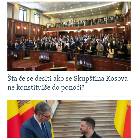
Šta će se desiti ako se Skupština Kosova
ne konstituiše do ponoći?