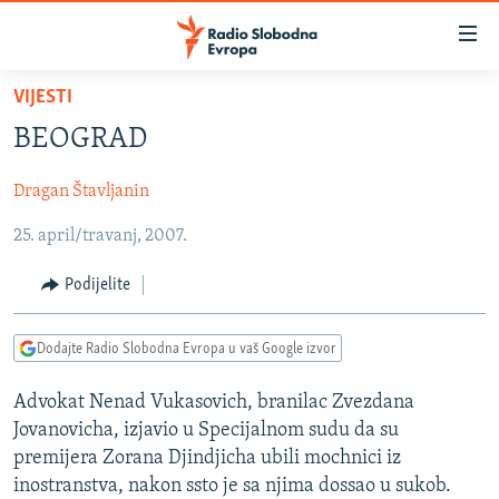
Dostupni
linkovi
Pređite
VIJESTI
na
VIJESTI
BEOGRAD
glavni
BOSNA I HERCEGOVINA
sadržaj
Dragan Štavljanin
SRBIJA
Pređite
na
25. april/travanj, 2007.
KOSOVO
glavnu
CRNA GORA
navigaciju
Podijelite
Pređite
VIZUELNO
na
Dodajte Radio Slobodna Evropa u vaš Google izvor
PODCASTI
VIDEO
pretragu
RAT U UKRAJINI
FOTOGALERIJE
Advokat Nenad Vukasovich, branilac Zvezdana
Jovanovicha, izjavio u Specijalnom sudu da su
KINA NA BALKANU
INFOGRAFIKE
premijera Zorana Djindjicha ubili mochnici iz
RSE PRIČE IZ SVIJETA
inostranstva, nakon ssto je sa njima dossao u sukob.