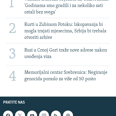
1
'Godinama smo gradili i za nekoliko sati
ostali bez svega'
2
Kurti u Zubinom Potoku: Iskopavanja bi
mogla trajati mjesecima, Srbija bi trebala
otvoriti arhive
3
Rusi u Crnoj Gori traže nove adrese nakon
uvođenja viza
4
Memorijalni centar Srebrenica: Negiranje
genocida poraslo za više od 50 posto
PRATITE NAS