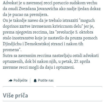
Advokat je u zavrssnoj recci poruccio sudskom vechu
ISPRIČAJ MI
da osudi Zvezdana Jovanovicha ako nadje ijedan dokaz
DNEVNO@RSE
da je pucao na premijera.
On je takodje naveo da je trebalo istrazziti "moguch
SPECIJALI RSE
doprinos zzrtve izvrssenom kriviccnom delu" jer je,
VIŠE OD NASLOVA
prema njegovim reccima, iza "revolucije 5. oktobra
PRATITE NAS
stalo inostranstvo koje je nastavilo da pruzza pomoch
GENOCID U SREBRENICI
Djindjichu i Demokratskoj stranci i nakon tih
POPLAVE I KLIZIŠTA U BIH 2024.
promena".
TV LIBERTY
Sve RFE/RL stranice
Sutra sa zavrssnim reccima nastavljaju ostali advokati
optuzzenih, dok bi nakon njih, u petak, 27. aprila
POST SCRIPTUM
zavrssne recci mogli da daju i optuzzeni.
MOJA EVROPA
TRI DECENIJE OD RATA U BIH
Podijelite
Pratite nas
SVE KARTE DEJTONA
Više priča
NASTANAK I RASPAD JUGOSLAVIJE