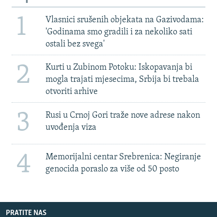
1
Vlasnici srušenih objekata na Gazivodama:
'Godinama smo gradili i za nekoliko sati
ostali bez svega'
2
Kurti u Zubinom Potoku: Iskopavanja bi
mogla trajati mjesecima, Srbija bi trebala
otvoriti arhive
3
Rusi u Crnoj Gori traže nove adrese nakon
uvođenja viza
4
Memorijalni centar Srebrenica: Negiranje
genocida poraslo za više od 50 posto
PRATITE NAS