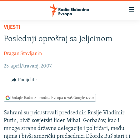
Dostupni
linkovi
Pređite
VIJESTI
na
VIJESTI
Poslednji oproštaj sa Jeljcinom
glavni
BOSNA I HERCEGOVINA
sadržaj
Dragan Štavljanin
SRBIJA
Pređite
na
25. april/travanj, 2007.
KOSOVO
glavnu
CRNA GORA
navigaciju
Podijelite
Pređite
VIZUELNO
na
Dodajte Radio Slobodna Evropa u vaš Google izvor
PODCASTI
VIDEO
pretragu
RAT U UKRAJINI
FOTOGALERIJE
Sahrani su prisustovali predsednik Rusije Vladimir
Putin, bivši sovjetski lider Mihail Gorbačov, kao i
KINA NA BALKANU
INFOGRAFIKE
mnoge strane državne delegacije i političari, među
RSE PRIČE IZ SVIJETA
njima i bivši američki predsednici Džordz Buš stariji i