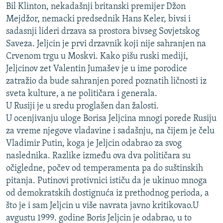
Bil Klinton, nekadašnji britanski premijer Džon
ISPRIČAJ MI
Mejdžor, nemacki predsednik Hans Keler, bivsi i
DNEVNO@RSE
sadasnji lideri drzava sa prostora bivseg Sovjetskog
Saveza. Jeljcin je prvi drzavnik koji nije sahranjen na
SPECIJALI RSE
Crvenom trgu u Moskvi. Kako pišu ruski mediji,
VIŠE OD NASLOVA
Jeljcinov zet Valentin Jumašev je u ime porodice
PRATITE NAS
zatražio da bude sahranjen pored poznatih ličnosti iz
GENOCID U SREBRENICI
sveta kulture, a ne političara i generala.
POPLAVE I KLIZIŠTA U BIH 2024.
U Rusiji je u sredu proglašen dan žalosti.
TV LIBERTY
Sve RFE/RL stranice
U ocenjivanju uloge Borisa Jeljcina mnogi porede Rusiju
za vreme njegove vladavine i sadašnju, na čijem je čelu
POST SCRIPTUM
Vladimir Putin, koga je Jeljcin odabrao za svog
MOJA EVROPA
naslednika. Razlike između ova dva političara su
očigledne, počev od temperamenta pa do suštinskih
TRI DECENIJE OD RATA U BIH
pitanja. Putinovi protivnici ističu da je ukinuo mnoga
SVE KARTE DEJTONA
od demokratskih dostignuća iz prethodnog perioda, a
što je i sam Jeljcin u više navrata javno kritikovao.U
NASTANAK I RASPAD JUGOSLAVIJE
avgustu 1999. godine Boris Jeljcin je odabrao, u to