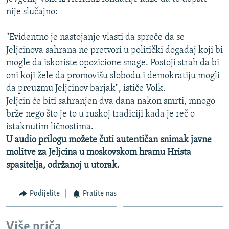
nije slučajno:
"Evidentno je nastojanje vlasti da spreče da se
Jeljcinova sahrana ne pretvori u politički događaj koji bi
mogle da iskoriste opozicione snage. Postoji strah da bi
oni koji žele da promovišu slobodu i demokratiju mogli
da preuzmu Jeljcinov barjak", ističe Volk.
Jeljcin će biti sahranjen dva dana nakon smrti, mnogo
brže nego što je to u ruskoj tradiciji kada je reč o
istaknutim ličnostima.
U audio prilogu možete čuti autentičan snimak javne
molitve za Jeljcina u moskovskom hramu Hrista
spasitelja, održanoj u utorak.
Podijelite
Pratite nas
Više priča