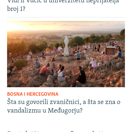
Vidi li Vučić u univerzitetu neprijatelja
broj 1?
BOSNA I HERCEGOVINA
Šta su govorili zvaničnici, a šta se zna o
vandalizmu u Međugorju?