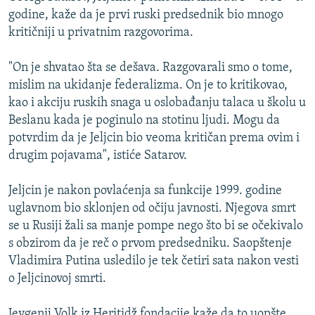
godine, kaže da je prvi ruski predsednik bio mnogo
kritičniji u privatnim razgovorima.
"On je shvatao šta se dešava. Razgovarali smo o tome,
mislim na ukidanje federalizma. On je to kritikovao,
kao i akciju ruskih snaga u oslobađanju talaca u školu u
Beslanu kada je poginulo na stotinu ljudi. Mogu da
potvrdim da je Jeljcin bio veoma kritičan prema ovim i
drugim pojavama", istiće Satarov.
Jeljcin je nakon povlaćenja sa funkcije 1999. godine
uglavnom bio sklonjen od očiju javnosti. Njegova smrt
se u Rusiji žali sa manje pompe nego što bi se očekivalo
s obzirom da je reč o prvom predsedniku. Saopštenje
Vladimira Putina usledilo je tek četiri sata nakon vesti
o Jeljcinovoj smrti.
Jevgenij Volk iz Heritidž fondacije kaže da to uopšte