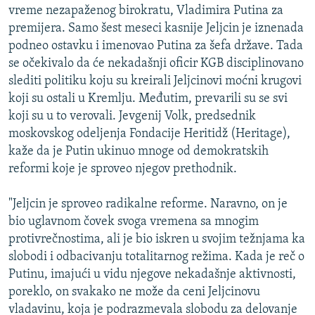
vreme nezapaženog birokratu, Vladimira Putina za
premijera. Samo šest meseci kasnije Jeljcin je iznenada
podneo ostavku i imenovao Putina za šefa države. Tada
se očekivalo da će nekadašnji oficir KGB disciplinovano
slediti politiku koju su kreirali Jeljcinovi moćni krugovi
koji su ostali u Kremlju. Međutim, prevarili su se svi
koji su u to verovali. Jevgenij Volk, predsednik
moskovskog odeljenja Fondacije Heritidž (Heritage),
kaže da je Putin ukinuo mnoge od demokratskih
reformi koje je sproveo njegov prethodnik.
"Jeljcin je sproveo radikalne reforme. Naravno, on je
bio uglavnom čovek svoga vremena sa mnogim
protivrečnostima, ali je bio iskren u svojim težnjama ka
slobodi i odbacivanju totalitarnog režima. Kada je reč o
Putinu, imajući u vidu njegove nekadašnje aktivnosti,
poreklo, on svakako ne može da ceni Jeljcinovu
vladavinu, koja je podrazmevala slobodu za delovanje