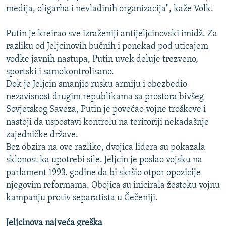
medija, oligarha i nevladinih organizacija", kaže Volk.
Putin je kreirao sve izraženiji antijeljcinovski imidž. Za
razliku od Jeljcinovih bučnih i ponekad pod uticajem
vodke javnih nastupa, Putin uvek deluje trezveno,
sportski i samokontrolisano.
Dok je Jeljcin smanjio rusku armiju i obezbedio
nezavisnost drugim republikama sa prostora bivšeg
Sovjetskog Saveza, Putin je povećao vojne troškove i
nastoji da uspostavi kontrolu na teritoriji nekadašnje
zajedničke države.
Bez obzira na ove razlike, dvojica lidera su pokazala
sklonost ka upotrebi sile. Jeljcin je poslao vojsku na
parlament 1993. godine da bi skršio otpor opozicije
njegovim reformama. Obojica su inicirala žestoku vojnu
kampanju protiv separatista u Čečeniji.
Jeljcinova najveća greška