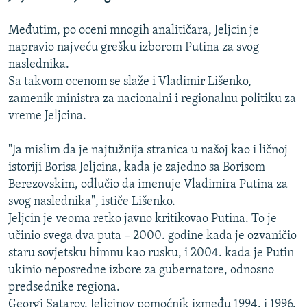
Međutim, po oceni mnogih analitičara, Jeljcin je
napravio najveću grešku izborom Putina za svog
naslednika.
Sa takvom ocenom se slaže i Vladimir Lišenko,
zamenik ministra za nacionalni i regionalnu politiku za
vreme Jeljcina.
"Ja mislim da je najtužnija stranica u našoj kao i ličnoj
istoriji Borisa Jeljcina, kada je zajedno sa Borisom
Berezovskim, odlučio da imenuje Vladimira Putina za
svog naslednika", ističe Lišenko.
Jeljcin je veoma retko javno kritikovao Putina. To je
učinio svega dva puta – 2000. godine kada je ozvaničio
staru sovjetsku himnu kao rusku, i 2004. kada je Putin
ukinio neposredne izbore za gubernatore, odnosno
predsednike regiona.
Georgi Satarov, Jeljcinov pomoćnik između 1994. i 1996.