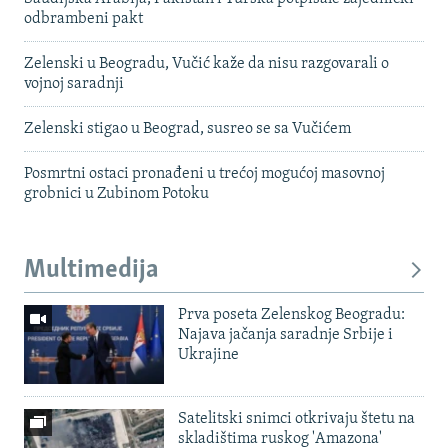
odbrambeni pakt
Zelenski u Beogradu, Vučić kaže da nisu razgovarali o
vojnoj saradnji
Zelenski stigao u Beograd, susreo se sa Vučićem
Posmrtni ostaci pronađeni u trećoj mogućoj masovnoj
grobnici u Zubinom Potoku
Multimedija
Prva poseta Zelenskog Beogradu:
Najava jačanja saradnje Srbije i
Ukrajine
Satelitski snimci otkrivaju štetu na
skladištima ruskog 'Amazona'