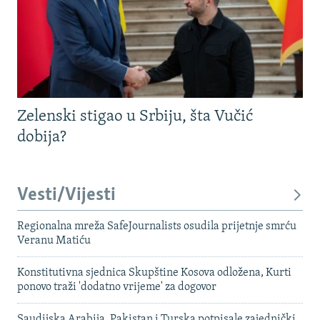
Zelenski stigao u Srbiju, šta Vučić
dobija?
Vesti/Vijesti
Regionalna mreža SafeJournalists osudila prijetnje smrću
Veranu Matiću
Konstitutivna sjednica Skupštine Kosova odložena, Kurti
ponovo traži 'dodatno vrijeme' za dogovor
Saudijska Arabija, Pakistan i Turska potpisale zajednički