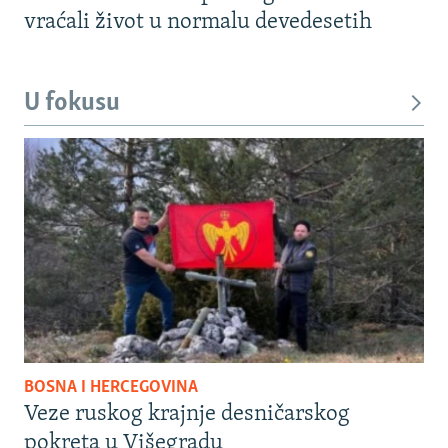
vraćali život u normalu devedesetih
U fokusu
BOSNA I HERCEGOVINA
Veze ruskog krajnje desničarskog
pokreta u Višegradu