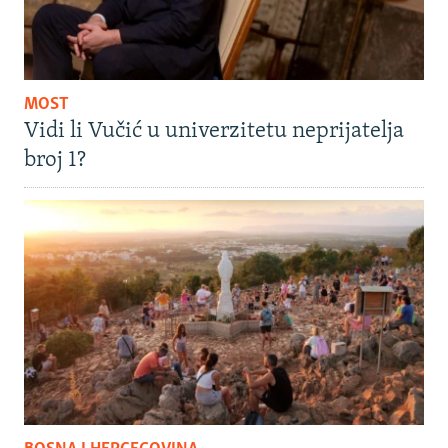
MOST
Vidi li Vučić u univerzitetu neprijatelja
broj 1?