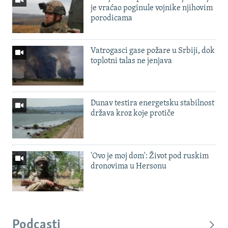
je vraćao poginule vojnike njihovim
porodicama
Vatrogasci gase požare u Srbiji, dok
toplotni talas ne jenjava
Dunav testira energetsku stabilnost
država kroz koje protiče
'Ovo je moj dom': Život pod ruskim
dronovima u Hersonu
Podcasti