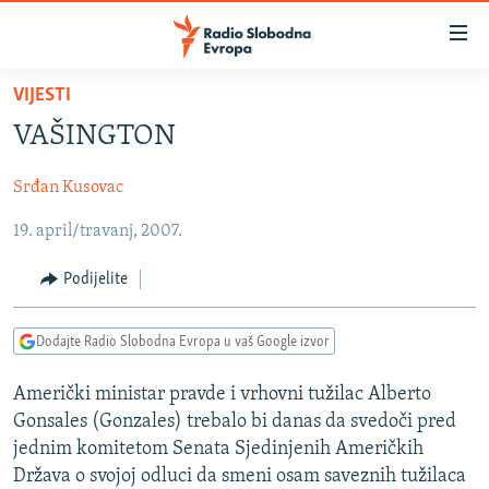
Dostupni
linkovi
Pređite
VIJESTI
na
VIJESTI
VAŠINGTON
glavni
BOSNA I HERCEGOVINA
sadržaj
Srđan Kusovac
SRBIJA
Pređite
na
19. april/travanj, 2007.
KOSOVO
glavnu
CRNA GORA
navigaciju
Podijelite
Pređite
VIZUELNO
na
Dodajte Radio Slobodna Evropa u vaš Google izvor
PODCASTI
VIDEO
pretragu
RAT U UKRAJINI
FOTOGALERIJE
Američki ministar pravde i vrhovni tužilac Alberto
Gonsales (Gonzales) trebalo bi danas da svedoči pred
KINA NA BALKANU
INFOGRAFIKE
jednim komitetom Senata Sjedinjenih Američkih
RSE PRIČE IZ SVIJETA
Država o svojoj odluci da smeni osam saveznih tužilaca