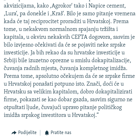
akvizicijama, kako ,Agrokor‘ tako i Napice cement,
,Lura‘, pa donekle i ,Kraš‘. Bilo je samo pitanje vremena
kada će taj reciprocitet proraditi u Hrvatskoj. Prema
tome, u nekakvom normalnom spajanju tržišta i
kapitala, u okviru nekakvih CEFTA dogovora, sasvim je
bilo izvjesno očekivati da će se pojaviti neke srpske
investicije. Ja bih rekao da su hrvatske investicije u
Srbiji bile izuzetno oprezne u smislu dokapitalizacije,
čuvanja radnih mjesta, čuvanja kompletnog imidža.
Prema tome, apsolutno očekujem da će se srpske firme
u Hrvatskoj ponašati potpuno isto. Znači, doći će u
Hrvatsku sa velikim kapitalom, dobro dokapitalizirati
firme, pokazati se kao dobar gazda, sasvim sigurno ne
otpuštati ljude, čuvajući upravo pitanje političkog
imidža srpskog investitora u Hrvatskoj.“
Podijelite
Pratite nas