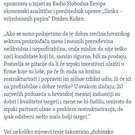
upozorava u izjavi za Radio Slobodna Evropa
ISPRIČAJ MI
ekonomski analitičar i predsjednik uprave „Ilirika –
DNEVNO@RSE
vrijednosnih papira“ Dražen Kušan:
SPECIJALI RSE
„Ako se samo podsjetimo da je dobra trećina hrvatskog
VIŠE OD NASLOVA
sektora proizvođača mesa i mesnih prerađevina
PRATITE NAS
nelikvidna i neprofitabilna, onda mislim da nije teško
GENOCID U SREBRENICI
naći kandidate koji bi, sasvim sigurno, bili za prodaju.
POPLAVE I KLIZIŠTA U BIH 2024.
Postavlja se pitanje da li će srpski investitori ulaziti u
TV LIBERTY
Sve RFE/RL stranice
firme koje su loše, pa će ih onda na brzinu
restrukturirati i popraviti im njihov tržišni udio, ili će ići
POST SCRIPTUM
na profitabilne i dobre tvrtke? U svakom slučaju, 20
MOJA EVROPA
najvećih poduzeća u hrvatskoj mesnoj industriji su
dobri i kvalitetni targeti i mene ne bi čudilo, umjesto da
TRI DECENIJE OD RATA U BIH
srpski partneri ulaze u problem restrukturiranja, da
SVE KARTE DEJTONA
ipak odaberu nešto malo bolji target.“
NASTANAK I RASPAD JUGOSLAVIJE
Već nekoliko mjeseci traje takozvano „dubinsko