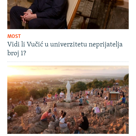
MOST
Vidi li Vučić u univerzitetu neprijatelja
broj 1?