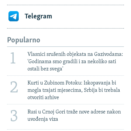
Telegram
Popularno
1
Vlasnici srušenih objekata na Gazivodama:
'Godinama smo gradili i za nekoliko sati
ostali bez svega'
2
Kurti u Zubinom Potoku: Iskopavanja bi
mogla trajati mjesecima, Srbija bi trebala
otvoriti arhive
3
Rusi u Crnoj Gori traže nove adrese nakon
uvođenja viza