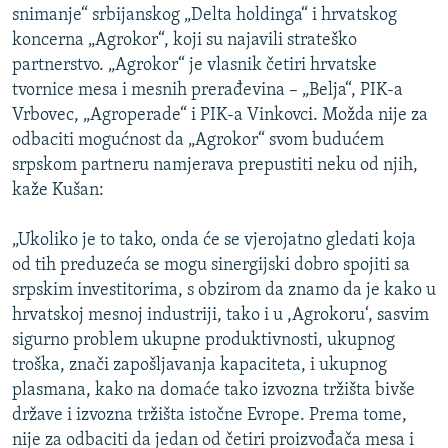
snimanje“ srbijanskog „Delta holdinga“ i hrvatskog
koncerna „Agrokor“, koji su najavili strateško
partnerstvo. „Agrokor“ je vlasnik četiri hrvatske
tvornice mesa i mesnih prerađevina – „Belja“, PIK-a
Vrbovec, „Agroperade“ i PIK-a Vinkovci. Možda nije za
odbaciti mogućnost da „Agrokor“ svom budućem
srpskom partneru namjerava prepustiti neku od njih,
kaže Kušan:
„Ukoliko je to tako, onda će se vjerojatno gledati koja
od tih preduzeća se mogu sinergijski dobro spojiti sa
srpskim investitorima, s obzirom da znamo da je kako u
hrvatskoj mesnoj industriji, tako i u ,Agrokoru‘, sasvim
sigurno problem ukupne produktivnosti, ukupnog
troška, znači zapošljavanja kapaciteta, i ukupnog
plasmana, kako na domaće tako izvozna tržišta bivše
države i izvozna tržišta istočne Evrope. Prema tome,
nije za odbaciti da jedan od četiri proizvođača mesa i