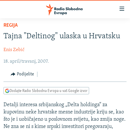
Dostupni
linkovi
Pređite
REGIJA
na
VIJESTI
Tajna "Deltinog" ulaska u Hrvatsku
glavni
BOSNA I HERCEGOVINA
sadržaj
Enis Zebić
SRBIJA
Pređite
na
18. april/travanj, 2007.
KOSOVO
glavnu
CRNA GORA
navigaciju
Podijelite
Pređite
VIZUELNO
na
Dodajte Radio Slobodna Evropa u vaš Google izvor
PODCASTI
VIDEO
pretragu
RAT U UKRAJINI
FOTOGALERIJE
Detalji interesa srbijanskog „Delta holdinga“ za
kupovinu neke hrvatske mesne industrije kriju se, kao
KINA NA BALKANU
INFOGRAFIKE
što je i uobičajeno u poslovnom svijetu, kao zmija noge.
RSE PRIČE IZ SVIJETA
Ne zna se ni s kime srpski investitori pregovaraju,