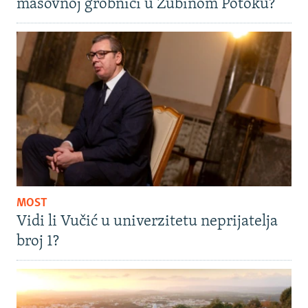
masovnoj grobnici u Zubinom Potoku?
MOST
Vidi li Vučić u univerzitetu neprijatelja
broj 1?