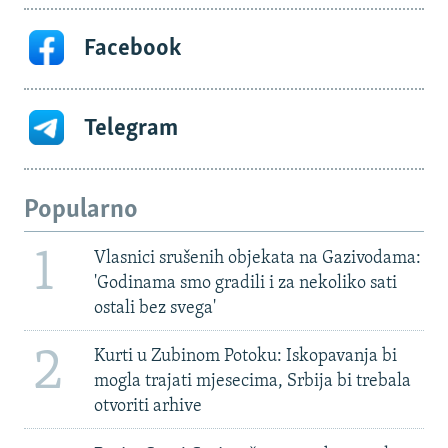
Facebook
Telegram
Popularno
1
Vlasnici srušenih objekata na Gazivodama:
'Godinama smo gradili i za nekoliko sati
ostali bez svega'
2
Kurti u Zubinom Potoku: Iskopavanja bi
mogla trajati mjesecima, Srbija bi trebala
otvoriti arhive