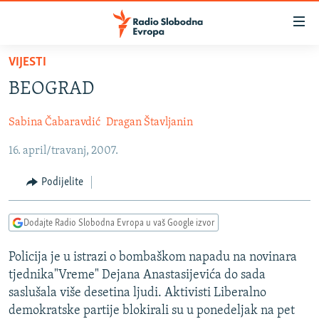
Dostupni
linkovi
Pređite
VIJESTI
na
VIJESTI
BEOGRAD
glavni
BOSNA I HERCEGOVINA
sadržaj
Sabina Čabaravdić
Dragan Štavljanin
SRBIJA
Pređite
na
16. april/travanj, 2007.
KOSOVO
glavnu
CRNA GORA
navigaciju
Podijelite
Pređite
VIZUELNO
na
Dodajte Radio Slobodna Evropa u vaš Google izvor
PODCASTI
VIDEO
pretragu
RAT U UKRAJINI
FOTOGALERIJE
Policija je u istrazi o bombaškom napadu na novinara
tjednika"Vreme" Dejana Anastasijevića do sada
KINA NA BALKANU
INFOGRAFIKE
saslušala više desetina ljudi. Aktivisti Liberalno
RSE PRIČE IZ SVIJETA
demokratske partije blokirali su u ponedeljak na pet