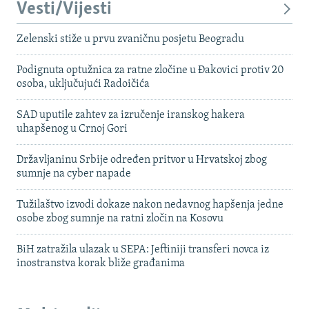
Vesti/Vijesti
Zelenski stiže u prvu zvaničnu posjetu Beogradu
Podignuta optužnica za ratne zločine u Đakovici protiv 20
osoba, uključujući Radoičića
SAD uputile zahtev za izručenje iranskog hakera
uhapšenog u Crnoj Gori
Državljaninu Srbije određen pritvor u Hrvatskoj zbog
sumnje na cyber napade
Tužilaštvo izvodi dokaze nakon nedavnog hapšenja jedne
osobe zbog sumnje na ratni zločin na Kosovu
BiH zatražila ulazak u SEPA: Jeftiniji transferi novca iz
inostranstva korak bliže građanima