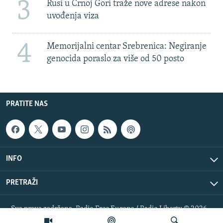
3
Rusi u Crnoj Gori traže nove adrese nakon
uvođenja viza
4
Memorijalni centar Srebrenica: Negiranje
genocida poraslo za više od 50 posto
PRATITE NAS
INFO
PRETRAŽI
Sva prava zadržana. Radio Free Europe / Radio Liberty © 2026
RFE/RL, Inc.