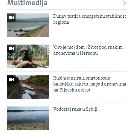
Multimedija
Dunav testira energetsku stabilnost
regiona
'Ovo je moj dom': Život pod ruskim
dronovima u Hersonu
Rusija lansirala smrtonosnu
balističku raketu, napad dronovima
na Kijevsku oblast
Vodostaj reka u Srbiji