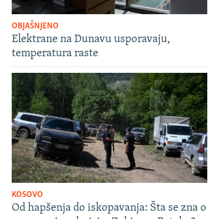
OBJAŠNJENO
Elektrane na Dunavu usporavaju,
temperatura raste
KOSOVO
Od hapšenja do iskopavanja: Šta se zna o