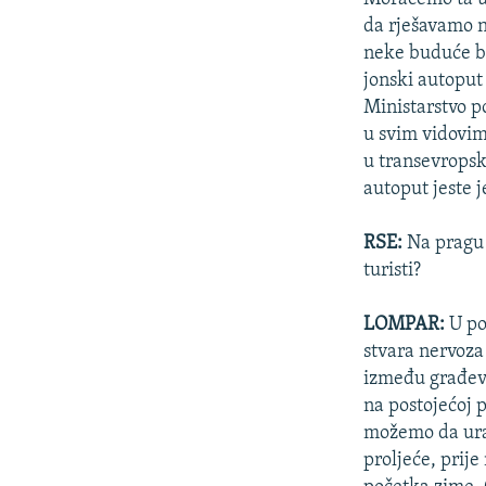
da rješavamo na
neke buduće br
jonski autoput 
Ministarstvo po
u svim vidovim
u transevrops
autoput jeste 
RSE:
Na pragu 
turisti?
LOMPAR:
U po
stvara nervoza
između građevi
na postojećoj 
možemo da urad
proljeće, prije