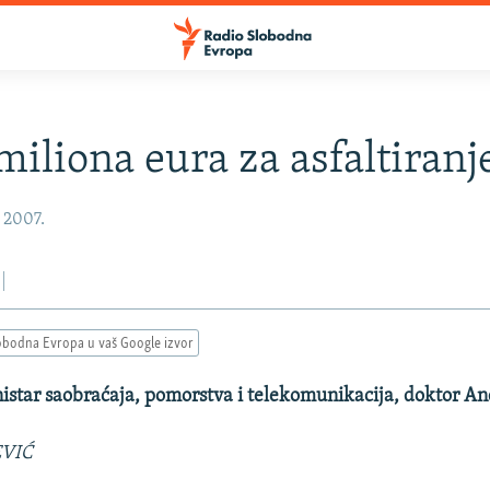
 miliona eura za asfaltiranj
, 2007.
obodna Evropa u vaš Google izvor
nistar saobraćaja, pomorstva i telekomunikacija, doktor A
EVIĆ