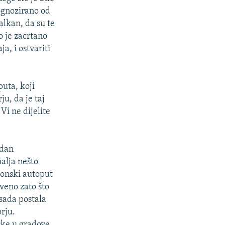
rognozirano od
alkan, da su te
o je zacrtano
a, i ostvariti
uta, koji
u, da je taj
Vi ne dijelite
edan
alja nešto
jonski autoput
veno zato što
 sada postala
rju.
ske u gradove,