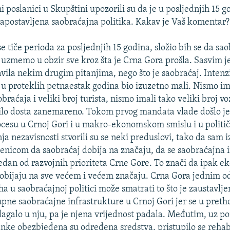
 poslanici u Skupštini upozorili su da je u posljednjih 15 g
apostavljena saobraćajna politika. Kakav je Vaš komentar?
se tiče perioda za posljednjih 15 godina, složio bih se da sao
a uzmemo u obzir sve kroz šta je Crna Gora prošla. Sasvim j
bavila nekim drugim pitanjima, nego što je saobraćaj. Intenz
e u proteklih petnaestak godina bio izuzetno mali. Nismo im
braćaja i veliki broj turista, nismo imali tako veliki broj voz
bilo dosta zanemareno. Tokom prvog mandata vlade došlo je
cesu u Crnoj Gori i u makro-ekonomskom smislu i u politi
a nezavisnosti stvorili su se neki preduslovi, tako da sam 
jenicom da saobraćaj dobija na značaju, da se saobraćajna 
jedan od razvojnih prioriteta Crne Gore. To znači da ipak 
obijaju na sve većem i većem značaju. Crna Gora jednim od
a u saobraćajnoj politici može smatrati to što je zaustavlj
upne saobraćajne infrastrukture u Crnoj Gori jer se u pre
ulagalo u nju, pa je njena vrijednost padala. Međutim, uz 
anke obezbjeđena su određena sredstva, pristupilo se rehabi