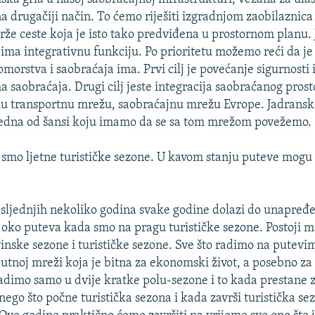
 drugačiji način. To ćemo riješiti izgradnjom zaobilaznica i
že ceste koja je isto tako predviđena u prostornom planu.
ima integrativnu funkciju. Po prioritetu možemo reći da je 
morstva i saobraćaja ima. Prvi cilj je povećanje sigurnosti 
a saobraćaja. Drugi cilj jeste integracija saobraćanog pros
ku transportnu mrežu, saobraćajnu mrežu Evrope. Jadransk
jedna od šansi koju imamo da se sa tom mrežom povežemo.
smo ljetne turističke sezone. U kavom stanju puteve mogu
sljednjih nekoliko godina svake godine dolazi do unapređe
 oko puteva kada smo na pragu turističke sezone. Postoji ma
nske sezone i turističke sezone. Sve što radimo na putevi
putnoj mreži koja je bitna za ekonomski život, a posebno za
imo samo u dvije kratke polu-sezone i to kada prestane 
 nego što počne turistička sezona i kada završi turistička se