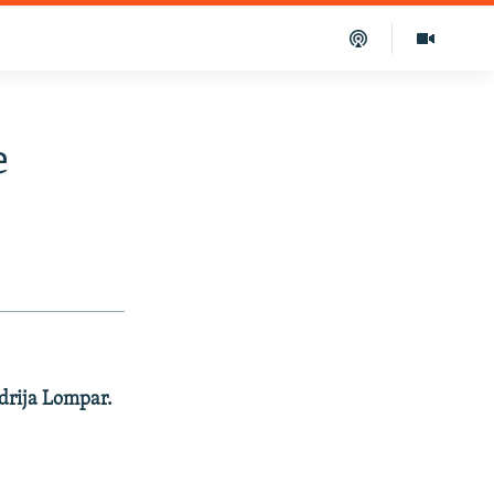
e
ndrija Lompar.