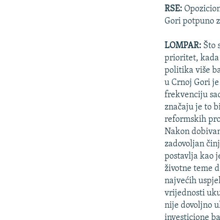
ISPRIČAJ MI
RSE:
Opozicioni
DNEVNO@RSE
Gori potpuno z
SPECIJALI RSE
LOMPAR:
Što 
VIŠE OD NASLOVA
prioritet, kad
politika više 
GENOCID U SREBRENICI
u Crnoj Gori j
POPLAVE I KLIZIŠTA U BIH 2024.
frekvenciju sao
značaju je to 
TV LIBERTY
reformskih pro
POST SCRIPTUM
Nakon dobivanj
MOJA EVROPA
zadovoljan čin
postavlja kao 
TRI DECENIJE OD RATA U BIH
životne teme d
SVE KARTE DEJTONA
najvećih uspjeh
vrijednosti uk
NASTANAK I RASPAD JUGOSLAVIJE
nije dovoljno 
investicione b