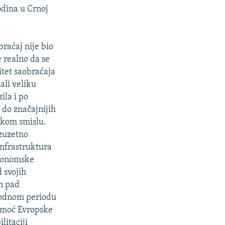
odina u Crnoj
braćaj nije bio
e realno da se
itet saobraćaja
ali veliku
ila i po
 do značajnijih
čkom smislu.
izuzetno
infrastruktura
ekonomske
 svojih
en pad
thodnom periodu
pomoć Evropske
litaciji