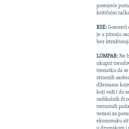
postojeće putn
kritičnim tačk
RSE:
Govoreći o
je u pitanju s
bez istraživan
LOMPAR:
Ne b
ukupni trendov
trenutku da se 
stvarnih saobr
dilemama koje s
koji važi i do
radikalnih ili 
trenutnih poda
vezani za pora
ekonomsku situ
u drumskom i u