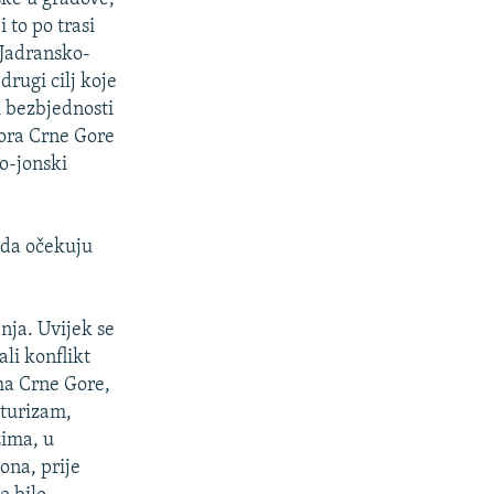
 to po trasi
 Jadransko-
drugi cilj koje
i bezbjednosti
tora Crne Gore
o-jonski
 da očekuju
nja. Uvijek se
li konflikt
ma Crne Gore,
 turizam,
zima, u
zona, prije