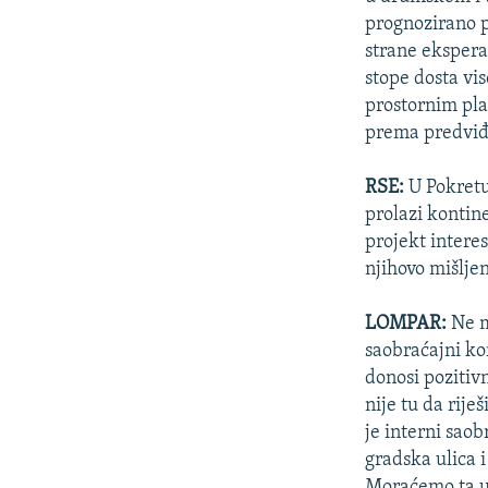
prognozirano p
strane eksperat
stope dosta vi
prostornim plan
prema predviđ
RSE:
U Pokretu
prolazi kontin
projekt interes
njihovo mišlje
LOMPAR:
Ne m
saobraćajni ko
donosi pozitiv
nije tu da rij
je interni saob
gradska ulica 
Moraćemo ta us