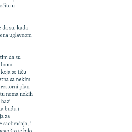
očito u
e da su, kada
viđena uglavnom
 tim da su
jednom
koja se tiču
jetna sa nekim
prostorni plan
, tu nema nekih
 bazi
da budu i
ja za
e saobraćaja, i
go što je bilo