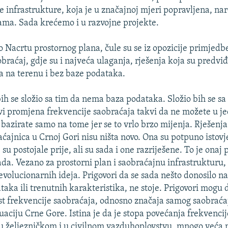
e infrastrukture, koja je u značajnoj mjeri popravljena, nar
ama. Sada krećemo i u razvojne projekte.
 Nacrtu prostornog plana, čule su se iz opozicije primjedb
aobraćaj, gdje su i najveća ulaganja, rješenja koja su pred
ja na terenu i bez baze podataka.
ih se složio sa tim da nema baza podataka. Složio bih se sa
i promjena frekvencije saobraćaja takvi da ne možete u 
bazirate samo na tome jer se to vrlo brzo mijenja. Rješenja 
aćajnica u Crnoj Gori nisu ništa novo. Ona su potpuno istov
u postojale prije, ali su sada i one razriješene. To je onaj 
 sada. Vezano za prostorni plan i saobraćajnu infrastrukturu
revolucionarnih ideja. Prigovori da se sada nešto donosilo na
taka ili trenutnih karakteristika, ne stoje. Prigovori mogu 
st frekvencije saobraćaja, odnosno značaja samog saobraća
aciju Crne Gore. Istina je da je stopa povećanja frekvencij
 željezničkom i u civilnom vazduhoplovstvu, mnogo veća ne