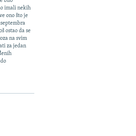
e bilo
mo imali nekih
e ono što je
. septembra
oš ostao da se
voza na svim
ati za jedan
đenih
 do