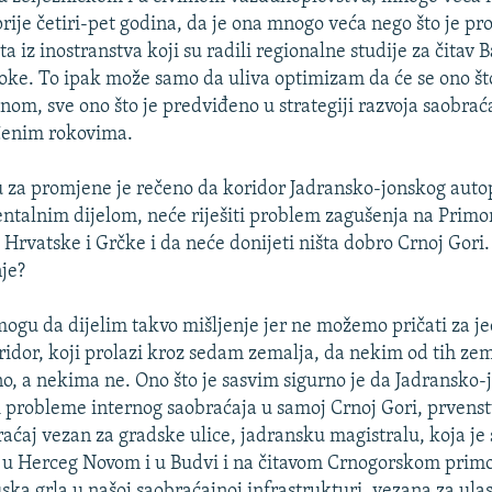
rije četiri-pet godina, da je ona mnogo veća nego što je p
a iz inostranstva koji su radili regionalne studije za čitav B
soke. To ipak može samo da uliva optimizam da će se ono št
om, sve ono što je predviđeno u strategiji razvoja saobraćaj
enim rokovima.
 za promjene je rečeno da koridor Jadransko-jonskog autop
entalnim dijelom, neće riješiti problem zagušenja na Primorj
 Hrvatske i Grčke i da neće donijeti ništa dobro Crnoj Gori. 
nje?
ogu da dijelim takvo mišljenje jer ne možemo pričati za j
ridor, koji prolazi kroz sedam zemalja, da nekim od tih zem
no, a nekima ne. Ono što je sasvim sigurno je da Jadransko-
eši probleme internog saobraćaja u samoj Crnoj Gori, prvenst
raćaj vezan za gradske ulice, jadransku magistralu, koja je
i u Herceg Novom i u Budvi i na čitavom Crnogorskom primo
ka grla u našoj saobraćajnoj infrastrukturi, vezana za ula