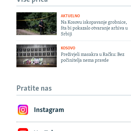
AKTUELNO
Na Kosovu iskopavanje grobnice,
šta bi pokazalo otvaranje arhiva u
Srbiji
KOSOVO
Preživjeli masakra u Račku: Bez
počinitelja nema pravde
Pratite nas
Instagram