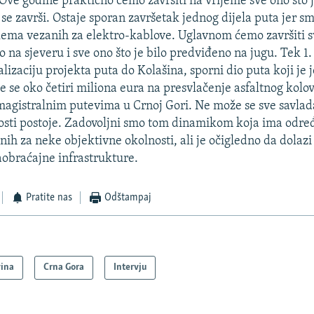
Ove godine praktično ćemo završiti na vrijeme sve ono što j
se završi. Ostaje sporan završetak jednog dijela puta jer s
ema vezanih za elektro-kablove. Uglavnom ćemo završiti sv
o na sjeveru i sve ono što je bilo predviđeno na jugu. Tek 1
lizaciju projekta puta do Kolašina, sporni dio puta koji je j
će se oko četiri miliona eura na presvlačenje asfaltnog kolo
magistralnim putevima u Crnoj Gori. Ne može se sve savlad
nosti postoje. Zadovoljni smo tom dinamikom koja ima odre
nih za neke objektivne okolnosti, ali je očigledno da dolazi
aobraćajne infrastrukture.
Pratite nas
Odštampaj
vina
Crna Gora
Intervju