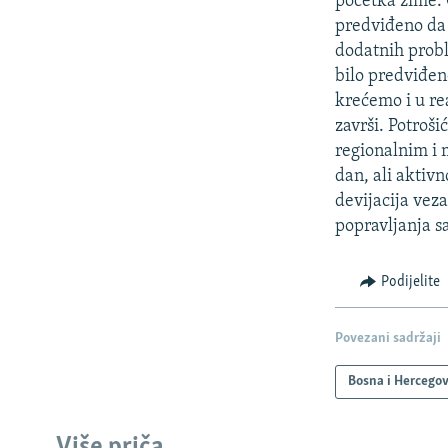
početka zime. 
predviđeno da 
dodatnih probl
bilo predviđen
krećemo i u rea
završi. Potroši
regionalnim i 
dan, ali aktiv
devijacija veza
popravljanja s
Podijelite
Povezani sadržaji
Bosna i Hercego
Više priča