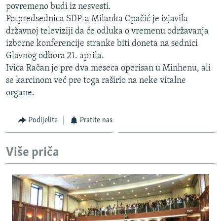
povremeno budi iz nesvesti.
ISPRIČAJ MI
Potpredsednica SDP-a Milanka Opačić je izjavila
DNEVNO@RSE
državnoj televiziji da će odluka o vremenu održavanja
izborne konferencije stranke biti doneta na sednici
SPECIJALI RSE
Glavnog odbora 21. aprila.
VIŠE OD NASLOVA
Ivica Račan je pre dva meseca operisan u Minhenu, ali
PRATITE NAS
se karcinom već pre toga raširio na neke vitalne
GENOCID U SREBRENICI
organe.
POPLAVE I KLIZIŠTA U BIH 2024.
TV LIBERTY
Sve RFE/RL stranice
Podijelite
Pratite nas
POST SCRIPTUM
Više priča
MOJA EVROPA
TRI DECENIJE OD RATA U BIH
SVE KARTE DEJTONA
NASTANAK I RASPAD JUGOSLAVIJE