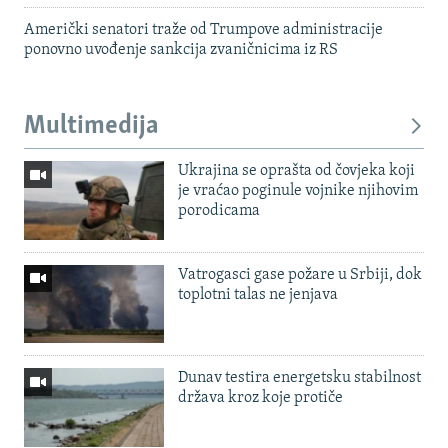
Američki senatori traže od Trumpove administracije
ponovno uvođenje sankcija zvaničnicima iz RS
Multimedija
Ukrajina se oprašta od čovjeka koji
je vraćao poginule vojnike njihovim
porodicama
Vatrogasci gase požare u Srbiji, dok
toplotni talas ne jenjava
Dunav testira energetsku stabilnost
država kroz koje protiče