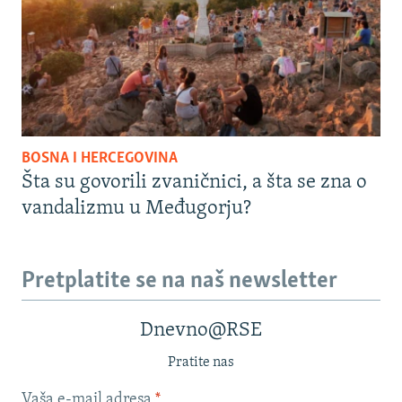
BOSNA I HERCEGOVINA
Šta su govorili zvaničnici, a šta se zna o
vandalizmu u Međugorju?
Pretplatite se na naš newsletter
Dnevno@RSE
Pratite nas
Vaša e-mail adresa
*