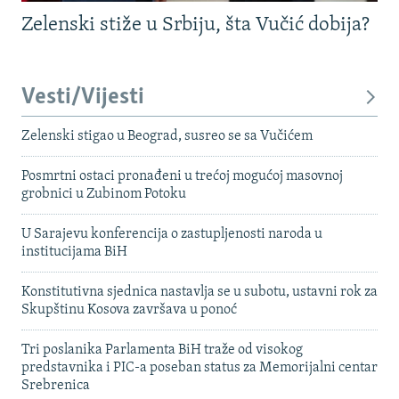
Zelenski stiže u Srbiju, šta Vučić dobija?
Vesti/Vijesti
Zelenski stigao u Beograd, susreo se sa Vučićem
Posmrtni ostaci pronađeni u trećoj mogućoj masovnoj
grobnici u Zubinom Potoku
U Sarajevu konferencija o zastupljenosti naroda u
institucijama BiH
Konstitutivna sjednica nastavlja se u subotu, ustavni rok za
Skupštinu Kosova završava u ponoć
Tri poslanika Parlamenta BiH traže od visokog
predstavnika i PIC-a poseban status za Memorijalni centar
Srebrenica