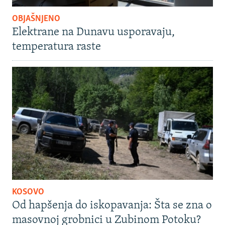
OBJAŠNJENO
Elektrane na Dunavu usporavaju,
temperatura raste
KOSOVO
Od hapšenja do iskopavanja: Šta se zna o
masovnoj grobnici u Zubinom Potoku?