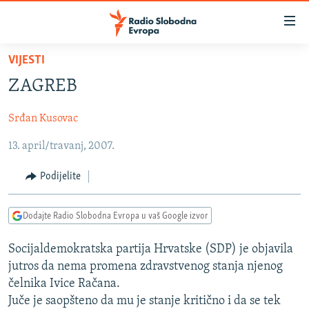
Dostupni
linkovi
Pređite
VIJESTI
na
VIJESTI
ZAGREB
glavni
BOSNA I HERCEGOVINA
sadržaj
Srđan Kusovac
SRBIJA
Pređite
na
13. april/travanj, 2007.
KOSOVO
glavnu
CRNA GORA
navigaciju
Podijelite
Pređite
VIZUELNO
na
Dodajte Radio Slobodna Evropa u vaš Google izvor
PODCASTI
VIDEO
pretragu
RAT U UKRAJINI
FOTOGALERIJE
Socijaldemokratska partija Hrvatske (SDP) je objavila
jutros da nema promena zdravstvenog stanja njenog
KINA NA BALKANU
INFOGRAFIKE
čelnika Ivice Račana.
RSE PRIČE IZ SVIJETA
Juče je saopšteno da mu je stanje kritično i da se tek