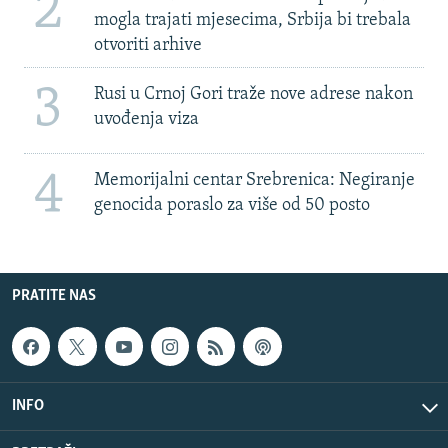
2
mogla trajati mjesecima, Srbija bi trebala
otvoriti arhive
3
Rusi u Crnoj Gori traže nove adrese nakon
uvođenja viza
4
Memorijalni centar Srebrenica: Negiranje
genocida poraslo za više od 50 posto
PRATITE NAS
INFO