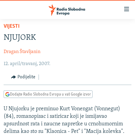
Dostupni
linkovi
Pređite
VIJESTI
na
VIJESTI
NJUJORK
glavni
BOSNA I HERCEGOVINA
sadržaj
Dragan Štavljanin
SRBIJA
Pređite
na
12. april/travanj, 2007.
KOSOVO
glavnu
CRNA GORA
navigaciju
Podijelite
Pređite
VIZUELNO
na
Dodajte Radio Slobodna Evropa u vaš Google izvor
PODCASTI
VIDEO
pretragu
RAT U UKRAJINI
FOTOGALERIJE
U Njujorku je preminuo Kurt Vonengat (Vonnegut)
(84), romanopisac i satiricar koji je ismijavao
KINA NA BALKANU
INFOGRAFIKE
apsurdnost rata i naucne napretke u crnohumornim
RSE PRIČE IZ SVIJETA
delima kao sto su "Klaonica - Pet" i "Macija kolevka".