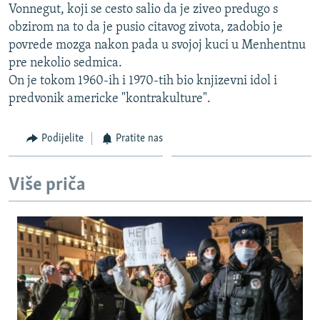
Vonnegut, koji se cesto salio da je ziveo predugo s
ISPRIČAJ MI
obzirom na to da je pusio citavog zivota, zadobio je
DNEVNO@RSE
povrede mozga nakon pada u svojoj kuci u Menhentnu
pre nekolio sedmica.
SPECIJALI RSE
On je tokom 1960-ih i 1970-tih bio knjizevni idol i
VIŠE OD NASLOVA
predvonik americke "kontrakulture".
PRATITE NAS
GENOCID U SREBRENICI
Podijelite
Pratite nas
POPLAVE I KLIZIŠTA U BIH 2024.
TV LIBERTY
Sve RFE/RL stranice
Više priča
POST SCRIPTUM
MOJA EVROPA
TRI DECENIJE OD RATA U BIH
SVE KARTE DEJTONA
NASTANAK I RASPAD JUGOSLAVIJE