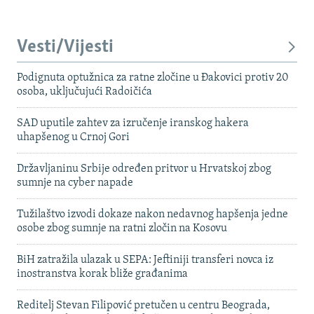
Vesti/Vijesti
Podignuta optužnica za ratne zločine u Đakovici protiv 20
osoba, uključujući Radoičića
SAD uputile zahtev za izručenje iranskog hakera
uhapšenog u Crnoj Gori
Državljaninu Srbije određen pritvor u Hrvatskoj zbog
sumnje na cyber napade
Tužilaštvo izvodi dokaze nakon nedavnog hapšenja jedne
osobe zbog sumnje na ratni zločin na Kosovu
BiH zatražila ulazak u SEPA: Jeftiniji transferi novca iz
inostranstva korak bliže građanima
Reditelj Stevan Filipović pretučen u centru Beograda,