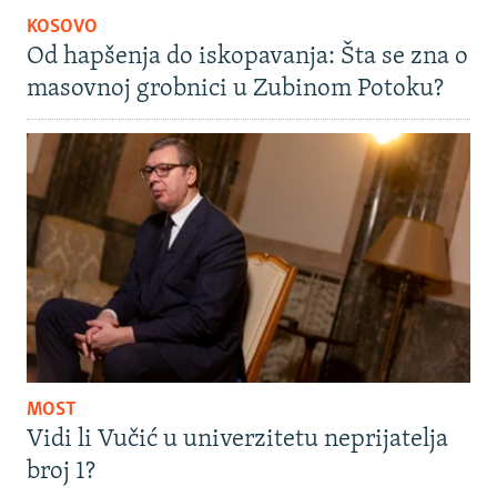
KOSOVO
Od hapšenja do iskopavanja: Šta se zna o
masovnoj grobnici u Zubinom Potoku?
MOST
Vidi li Vučić u univerzitetu neprijatelja
broj 1?