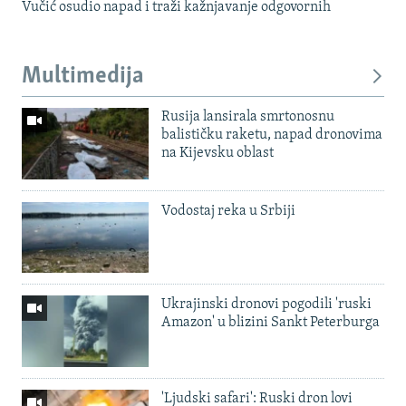
Vučić osudio napad i traži kažnjavanje odgovornih
Multimedija
Rusija lansirala smrtonosnu
balističku raketu, napad dronovima
na Kijevsku oblast
Vodostaj reka u Srbiji
Ukrajinski dronovi pogodili 'ruski
Amazon' u blizini Sankt Peterburga
'Ljudski safari': Ruski dron lovi