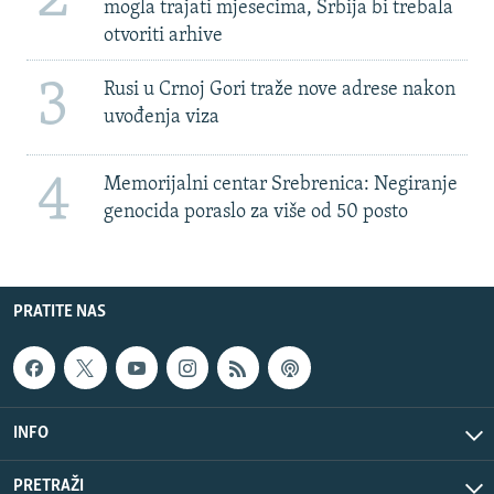
mogla trajati mjesecima, Srbija bi trebala
otvoriti arhive
3
Rusi u Crnoj Gori traže nove adrese nakon
uvođenja viza
4
Memorijalni centar Srebrenica: Negiranje
genocida poraslo za više od 50 posto
PRATITE NAS
INFO
PRETRAŽI