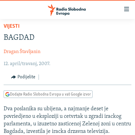
Dostupni
linkovi
Pređite
VIJESTI
na
VIJESTI
BAGDAD
glavni
BOSNA I HERCEGOVINA
sadržaj
Dragan Štavljanin
SRBIJA
Pređite
na
12. april/travanj, 2007.
KOSOVO
glavnu
CRNA GORA
navigaciju
Podijelite
Pređite
VIZUELNO
na
Dodajte Radio Slobodna Evropa u vaš Google izvor
PODCASTI
VIDEO
pretragu
RAT U UKRAJINI
FOTOGALERIJE
Dva poslanika su ubijena, a najmanje deset je
povriedjeno u eksploziji u cetvrtak u zgradi irackog
KINA NA BALKANU
INFOGRAFIKE
parlamenta, u izuzetno zasticenoj Zelenoj zoni u centru
RSE PRIČE IZ SVIJETA
Bagdada, izvestila je iracka drzavna televizija.