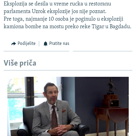
Eksplozija se desila u vreme rucka u restoranu
ISPRIČAJ MI
parlamenta Uzrok eksplozije jos nije poznat.
DNEVNO@RSE
Pre toga, najmanje 10 osoba je poginulo u eksploziji
kamiona bombe na mostu preko reke Tigar u Bagdadu.
SPECIJALI RSE
VIŠE OD NASLOVA
Podijelite
Pratite nas
PRATITE NAS
GENOCID U SREBRENICI
POPLAVE I KLIZIŠTA U BIH 2024.
Više priča
TV LIBERTY
Sve RFE/RL stranice
POST SCRIPTUM
MOJA EVROPA
TRI DECENIJE OD RATA U BIH
SVE KARTE DEJTONA
NASTANAK I RASPAD JUGOSLAVIJE