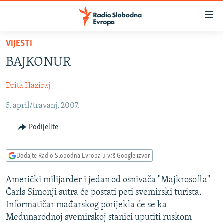
Dostupni
linkovi
Pređite
VIJESTI
na
VIJESTI
BAJKONUR
glavni
BOSNA I HERCEGOVINA
sadržaj
Drita Haziraj
SRBIJA
Pređite
na
5. april/travanj, 2007.
KOSOVO
glavnu
CRNA GORA
navigaciju
Podijelite
Pređite
VIZUELNO
na
Dodajte Radio Slobodna Evropa u vaš Google izvor
PODCASTI
VIDEO
pretragu
RAT U UKRAJINI
FOTOGALERIJE
Američki milijarder i jedan od osnivača "Majkrosofta"
Čarls Simonji sutra će postati peti svemirski turista.
KINA NA BALKANU
INFOGRAFIKE
Informatičar mađarskog porijekla će se ka
RSE PRIČE IZ SVIJETA
Međunarodnoj svemirskoj stanici uputiti ruskom