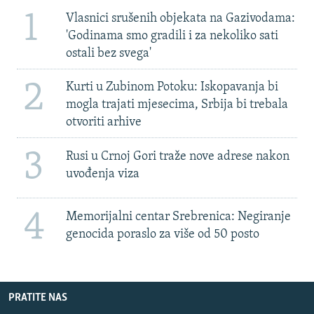
1
Vlasnici srušenih objekata na Gazivodama:
'Godinama smo gradili i za nekoliko sati
ostali bez svega'
2
Kurti u Zubinom Potoku: Iskopavanja bi
mogla trajati mjesecima, Srbija bi trebala
otvoriti arhive
3
Rusi u Crnoj Gori traže nove adrese nakon
uvođenja viza
4
Memorijalni centar Srebrenica: Negiranje
genocida poraslo za više od 50 posto
PRATITE NAS