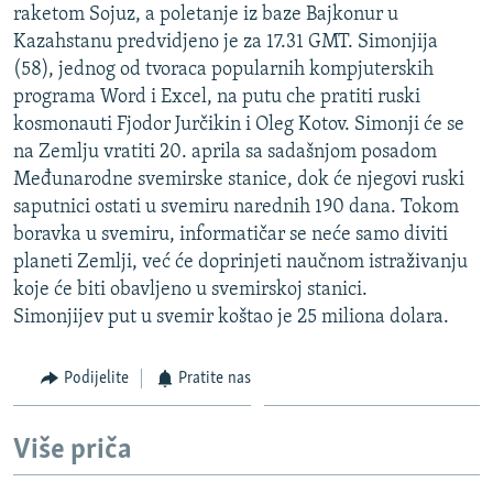
raketom Sojuz, a poletanje iz baze Bajkonur u
ISPRIČAJ MI
Kazahstanu predvidjeno je za 17.31 GMT. Simonjija
DNEVNO@RSE
(58), jednog od tvoraca popularnih kompjuterskih
programa Word i Excel, na putu che pratiti ruski
SPECIJALI RSE
kosmonauti Fjodor Jurčikin i Oleg Kotov. Simonji će se
VIŠE OD NASLOVA
na Zemlju vratiti 20. aprila sa sadašnjom posadom
PRATITE NAS
Međunarodne svemirske stanice, dok će njegovi ruski
GENOCID U SREBRENICI
saputnici ostati u svemiru narednih 190 dana. Tokom
POPLAVE I KLIZIŠTA U BIH 2024.
boravka u svemiru, informatičar se neće samo diviti
TV LIBERTY
Sve RFE/RL stranice
planeti Zemlji, već će doprinjeti naučnom istraživanju
koje će biti obavljeno u svemirskoj stanici.
POST SCRIPTUM
Simonjijev put u svemir koštao je 25 miliona dolara.
MOJA EVROPA
TRI DECENIJE OD RATA U BIH
Podijelite
Pratite nas
SVE KARTE DEJTONA
Više priča
NASTANAK I RASPAD JUGOSLAVIJE