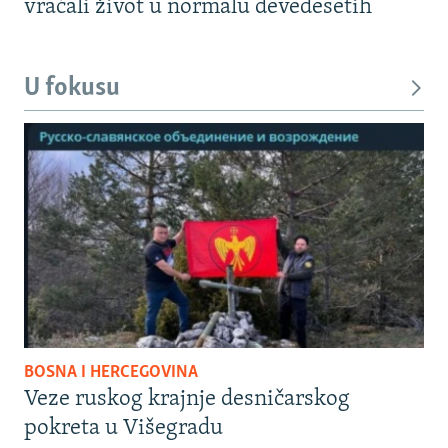
vraćali život u normalu devedesetih
U fokusu
BOSNA I HERCEGOVINA
Veze ruskog krajnje desničarskog
pokreta u Višegradu