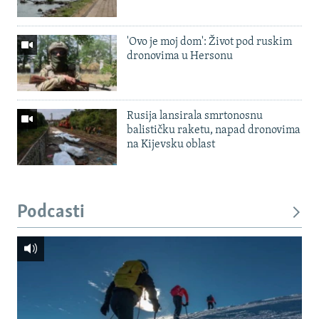
'Ovo je moj dom': Život pod ruskim
dronovima u Hersonu
Rusija lansirala smrtonosnu
balističku raketu, napad dronovima
na Kijevsku oblast
Podcasti