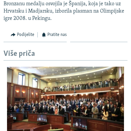
Bronzanu medalju osvojila je Španija, koja je tako uz
ISPRIČAJ MI
Hrvatsku i Madjarsku, izborila plasman na Olimpijske
DNEVNO@RSE
igre 2008. u Pekingu.
SPECIJALI RSE
Podijelite
Pratite nas
VIŠE OD NASLOVA
PRATITE NAS
GENOCID U SREBRENICI
Više priča
POPLAVE I KLIZIŠTA U BIH 2024.
TV LIBERTY
Sve RFE/RL stranice
POST SCRIPTUM
MOJA EVROPA
TRI DECENIJE OD RATA U BIH
SVE KARTE DEJTONA
NASTANAK I RASPAD JUGOSLAVIJE