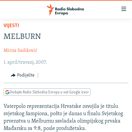
Dostupni
linkovi
Pređite
VIJESTI
na
VIJESTI
MELBURN
glavni
BOSNA I HERCEGOVINA
sadržaj
Mirna Sadiković
SRBIJA
Pređite
na
1. april/travanj, 2007.
KOSOVO
glavnu
CRNA GORA
navigaciju
Podijelite
Pređite
VIZUELNO
na
Dodajte Radio Slobodna Evropa u vaš Google izvor
PODCASTI
VIDEO
pretragu
RAT U UKRAJINI
FOTOGALERIJE
Vaterpolo reprezentacija Hrvatske osvojila je titulu
svjetskog šampiona, pošto je danas u finalu Svjetskog
KINA NA BALKANU
INFOGRAFIKE
prvenstva u Melburnu savladala olimpijskog prvaka
RSE PRIČE IZ SVIJETA
Mađarsku sa 9:8, posle produžetaka.