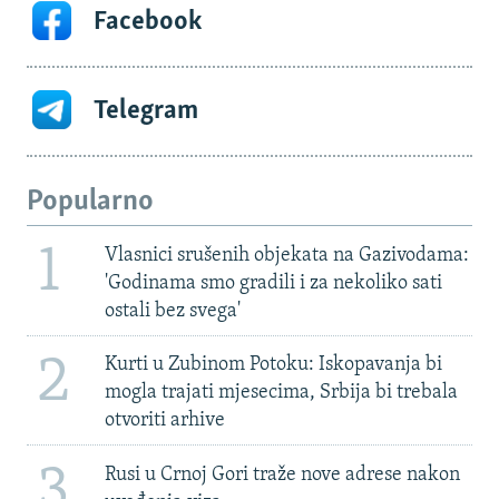
Facebook
Telegram
Popularno
1
Vlasnici srušenih objekata na Gazivodama:
'Godinama smo gradili i za nekoliko sati
ostali bez svega'
2
Kurti u Zubinom Potoku: Iskopavanja bi
mogla trajati mjesecima, Srbija bi trebala
otvoriti arhive
3
Rusi u Crnoj Gori traže nove adrese nakon