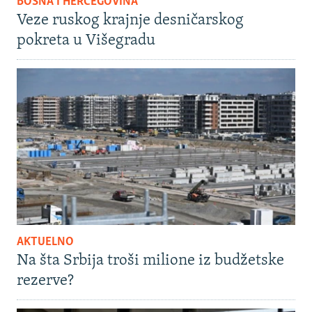
BOSNA I HERCEGOVINA
Veze ruskog krajnje desničarskog
pokreta u Višegradu
AKTUELNO
Na šta Srbija troši milione iz budžetske
rezerve?