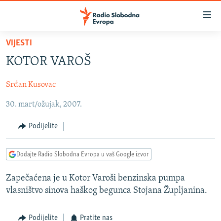
Dostupni
linkovi
Pređite
VIJESTI
na
VIJESTI
KOTOR VAROŠ
glavni
BOSNA I HERCEGOVINA
sadržaj
Srđan Kusovac
SRBIJA
Pređite
na
30. mart/ožujak, 2007.
KOSOVO
glavnu
CRNA GORA
navigaciju
Podijelite
Pređite
VIZUELNO
na
Dodajte Radio Slobodna Evropa u vaš Google izvor
PODCASTI
VIDEO
pretragu
RAT U UKRAJINI
FOTOGALERIJE
Zapečaćena je u Kotor Varoši benzinska pumpa
vlasništvo sinova haškog begunca Stojana Župljanina.
KINA NA BALKANU
INFOGRAFIKE
RSE PRIČE IZ SVIJETA
Podijelite
Pratite nas