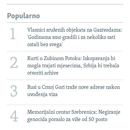
Popularno
1
Vlasnici srušenih objekata na Gazivodama:
'Godinama smo gradili i za nekoliko sati
ostali bez svega'
2
Kurti u Zubinom Potoku: Iskopavanja bi
mogla trajati mjesecima, Srbija bi trebala
otvoriti arhive
3
Rusi u Crnoj Gori traže nove adrese nakon
uvođenja viza
4
Memorijalni centar Srebrenica: Negiranje
genocida poraslo za više od 50 posto