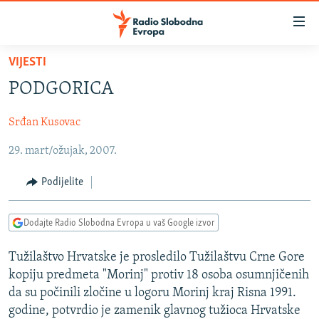
Dostupni
linkovi
Pređite
VIJESTI
na
VIJESTI
PODGORICA
glavni
BOSNA I HERCEGOVINA
sadržaj
Srđan Kusovac
SRBIJA
Pređite
na
29. mart/ožujak, 2007.
KOSOVO
glavnu
CRNA GORA
navigaciju
Podijelite
Pređite
VIZUELNO
na
Dodajte Radio Slobodna Evropa u vaš Google izvor
PODCASTI
VIDEO
pretragu
RAT U UKRAJINI
FOTOGALERIJE
Tužilaštvo Hrvatske je prosledilo Tužilaštvu Crne Gore
kopiju predmeta "Morinj" protiv 18 osoba osumnjičenih
KINA NA BALKANU
INFOGRAFIKE
da su počinili zločine u logoru Morinj kraj Risna 1991.
RSE PRIČE IZ SVIJETA
godine, potvrdio je zamenik glavnog tužioca Hrvatske