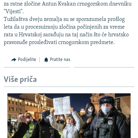
za ratne zločine Antun Kvakan crnogorskom dnevniku
ISPRIČAJ MI
"Vijesti".
DNEVNO@RSE
Tužilaštva dveju zemalja su se sporazumela prošlog
leta da u procesuiranju zločina počinjenih za vreme
SPECIJALI RSE
rata u Hrvatskoj sarađuju na taj način što će hrvatsko
VIŠE OD NASLOVA
pravosuđe prosleđivati crnogorskom predmete.
PRATITE NAS
GENOCID U SREBRENICI
Podijelite
Pratite nas
POPLAVE I KLIZIŠTA U BIH 2024.
TV LIBERTY
Sve RFE/RL stranice
Više priča
POST SCRIPTUM
MOJA EVROPA
TRI DECENIJE OD RATA U BIH
SVE KARTE DEJTONA
NASTANAK I RASPAD JUGOSLAVIJE