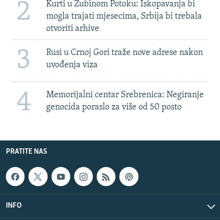
2
Kurti u Zubinom Potoku: Iskopavanja bi
mogla trajati mjesecima, Srbija bi trebala
otvoriti arhive
3
Rusi u Crnoj Gori traže nove adrese nakon
uvođenja viza
4
Memorijalni centar Srebrenica: Negiranje
genocida poraslo za više od 50 posto
PRATITE NAS
INFO