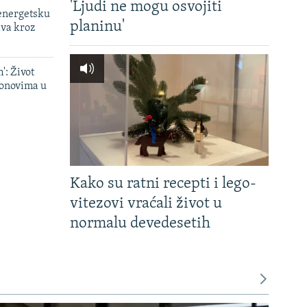
'Ljudi ne mogu osvojiti
 energetsku
planinu'
ava kroz
': Život
onovima u
Kako su ratni recepti i lego-
vitezovi vraćali život u
normalu devedesetih