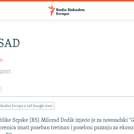
SAD
in
 2007.
obodna Evropa u vaš Google izvor
like Srpske (RS) Milorad Dodik izjavio je za novosadski "
ebrenica imati poseban tretman i posebnu pazznju za ekono