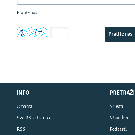
Pratite nas
Pratite nas
INFO
PRETRAŽI
O nama
Vijesti
Sve RSE stranice
Vizuelno
PRATITE NAS
RSS
Podcasti