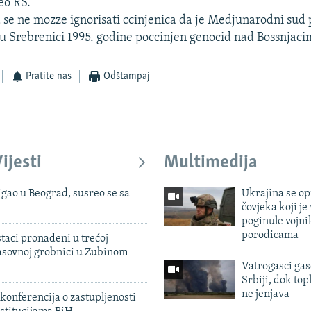
deo RS.
 se ne mozze ignorisati ccinjenica da je Medjunarodni sud
 u Srebrenici 1995. godine poccinjen genocid nad Bossnjaci
Pratite nas
Odštampaj
ijesti
Multimedija
igao u Beograd, susreo se sa
Ukrajina se op
čovjeka koji je
poginule vojni
porodicama
taci pronađeni u trećoj
sovnoj grobnici u Zubinom
Vatrogasci gas
Srbiji, dok topl
ne jenjava
konferencija o zastupljenosti