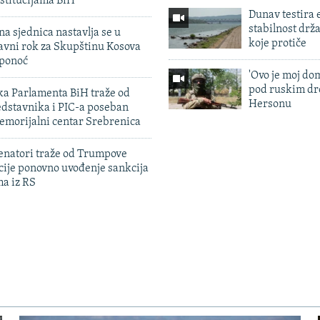
stitucijama BiH
Dunav testira
stabilnost drž
na sjednica nastavlja se u
koje protiče
avni rok za Skupštinu Kosova
 ponoć
'Ovo je moj dom
pod ruskim dr
ka Parlamenta BiH traže od
Hersonu
edstavnika i PIC-a poseban
emorijalni centar Srebrenica
enatori traže od Trumpove
cije ponovno uvođenje sankcija
ma iz RS