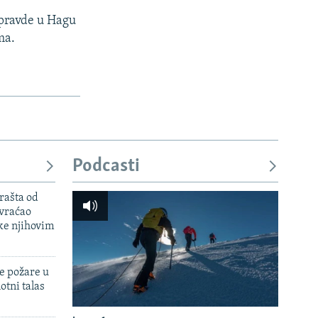
 pravde u Hagu
ma.
Podcasti
rašta od
 vraćao
ke njihovim
e požare u
otni talas