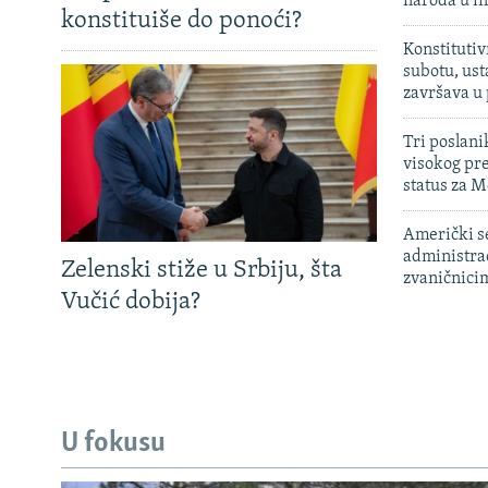
naroda u in
konstituiše do ponoći?
Konstitutiv
subotu, ust
završava u
Tri poslani
visokog pr
status za M
Američki s
administra
Zelenski stiže u Srbiju, šta
zvaničnici
Vučić dobija?
U fokusu