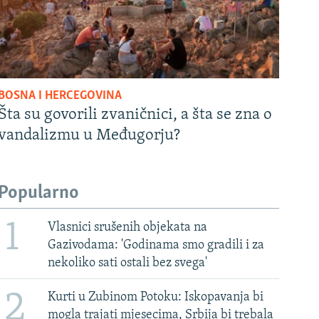
BOSNA I HERCEGOVINA
Šta su govorili zvaničnici, a šta se zna o
vandalizmu u Međugorju?
Popularno
1
Vlasnici srušenih objekata na
Gazivodama: 'Godinama smo gradili i za
nekoliko sati ostali bez svega'
2
Kurti u Zubinom Potoku: Iskopavanja bi
mogla trajati mjesecima, Srbija bi trebala