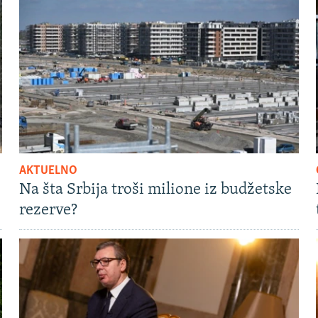
AKTUELNO
Na šta Srbija troši milione iz budžetske
rezerve?