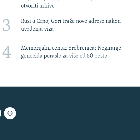
otvoriti arhive
3
Rusi u Crnoj Gori traže nove adrese nakon
uvođenja viza
4
Memorijalni centar Srebrenica: Negiranje
genocida poraslo za više od 50 posto