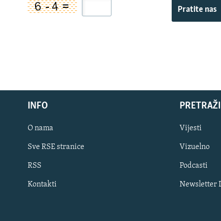
Pratite nas
INFO
PRETRAŽI
O nama
Vijesti
Sve RSE stranice
Vizuelno
PRATITE NAS
RSS
Podcasti
Kontakti
Newsletter
Sve RFE/RL stranice