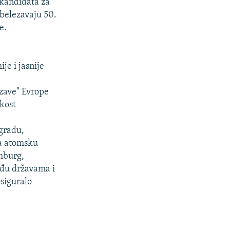
 kandidata za
belezavaju 50.
e.
je i jasnije
zzave" Evrope
ikost
gradu,
za atomsku
emburg,
đu državama i
osiguralo