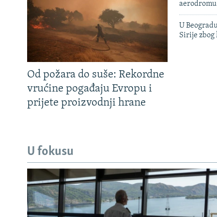
aerodromu
U Beogradu
Sirije zbog
Od požara do suše: Rekordne
vrućine pogađaju Evropu i
prijete proizvodnji hrane
U fokusu