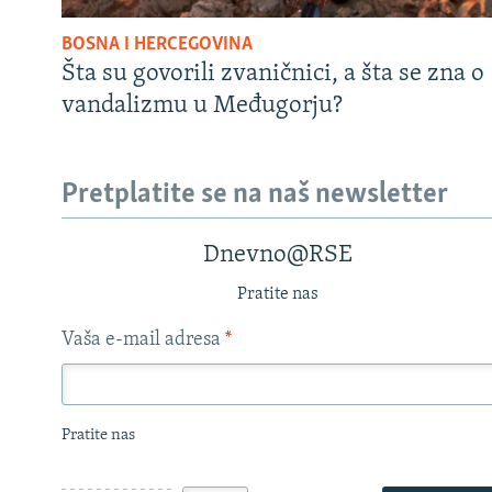
BOSNA I HERCEGOVINA
Šta su govorili zvaničnici, a šta se zna o
vandalizmu u Međugorju?
Pretplatite se na naš newsletter
Dnevno@RSE
Pratite nas
Vaša e-mail adresa
*
Pratite nas