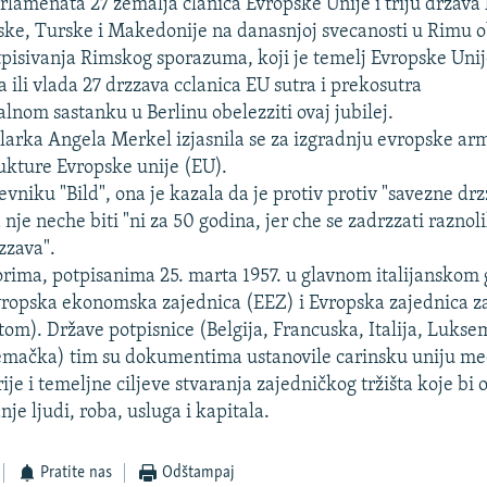
rlamenata 27 zemalja clanica Evropske Unije i triju drzava
ske, Turske i Makedonije na danasnjoj svecanosti u Rimu o
tpisivanja Rimskog sporazuma, koji je temelj Evropske Unij
 ili vlada 27 drzzava cclanica EU sutra i prekosutra
lnom sastanku u Berlinu obelezziti ovaj jubilej.
arka Angela Merkel izjasnila se za izgradnju evropske armi
rukture Evropske unije (EU).
evniku "Bild", ona je kazala da je protiv protiv "savezne dr
nje neche biti "ni za 50 godina, jer che se zadrzzati raznol
zzava".
ima, potpisanima 25. marta 1957. u glavnom italijanskom 
vropska ekonomska zajednica (EEZ) i Evropska zajednica 
tom). Države potpisnice (Belgija, Francuska, Italija, Luks
emačka) tim su dokumentima ustanovile carinsku uniju me
rije i temeljne ciljeve stvaranja zajedničkog tržišta koje bi 
je ljudi, roba, usluga i kapitala.
Pratite nas
Odštampaj