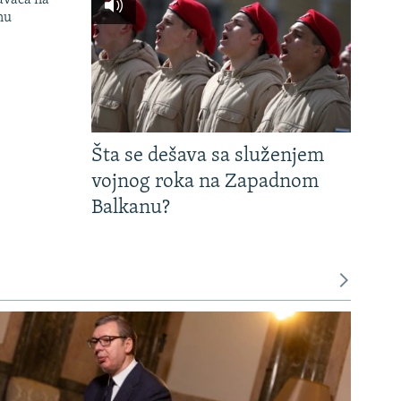
avača na
nu
Šta se dešava sa služenjem
vojnog roka na Zapadnom
Balkanu?