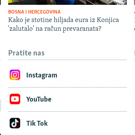
BOSNA I HERCEGOVINA
Kako je stotine hiljada eura iz Konjica
'zalutalo' na račun prevaranata?
Pratite nas
Instagram
YouTube
Tik Tok