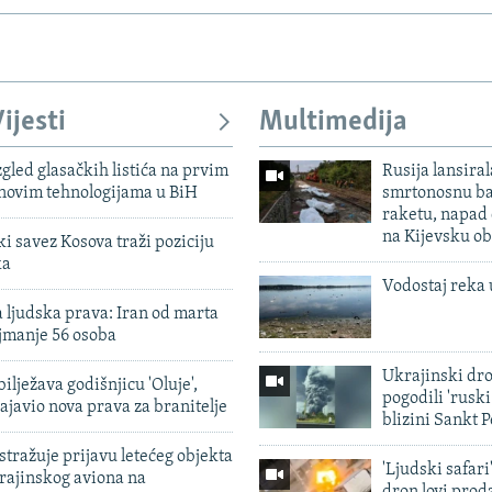
ijesti
Multimedija
zgled glasačkih listića na prvim
Rusija lansiral
 novim tehnologijama u BiH
smrtonosnu ba
raketu, napad
na Kijevsku ob
 savez Kosova traži poziciju
ka
Vodostaj reka 
 ljudska prava: Iran od marta
jmanje 56 osoba
Ukrajinski dr
ilježava godišnjicu 'Oluje',
pogodili 'rusk
ajavio nova prava za branitelje
blizini Sankt 
tražuje prijavu letećeg objekta
'Ljudski safari
krajinskog aviona na