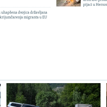
dron lovi prod
pijaci u Herso
 uhapšena dvojica državljana
 krijumčarenja migranta u EU