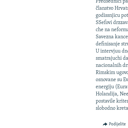
ISPRIČAJ MI
Predsednici pa
članstvo Hrvat
DNEVNO@RSE
godissnjicu po
SPECIJALI RSE
SSefovi drzzava
che na neforma
VIŠE OD NASLOVA
Savezna kancel
GENOCID U SREBRENICI
definisanje st
U intervjuu dn
POPLAVE I KLIZIŠTA U BIH 2024.
smatrajuchi da 
TV LIBERTY
nacionalnih dr
Rimskim ugovor
POST SCRIPTUM
osnovane su E
MOJA EVROPA
energiju (Eura
TRI DECENIJE OD RATA U BIH
Holandija, Ne
postavile krite
SVE KARTE DEJTONA
slobodno kretan
NASTANAK I RASPAD JUGOSLAVIJE
Podijelite