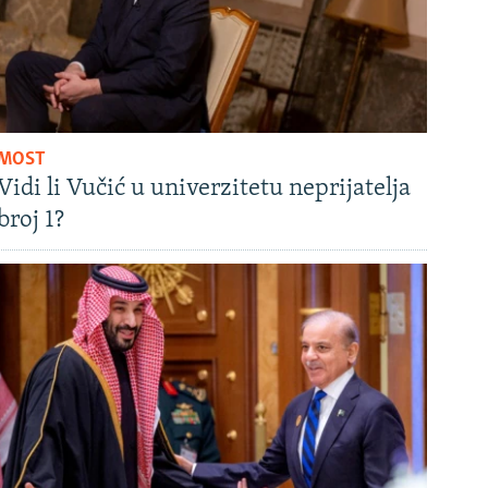
MOST
Vidi li Vučić u univerzitetu neprijatelja
broj 1?