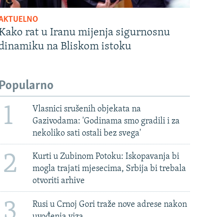
AKTUELNO
Kako rat u Iranu mijenja sigurnosnu
dinamiku na Bliskom istoku
Popularno
1
Vlasnici srušenih objekata na
Gazivodama: 'Godinama smo gradili i za
nekoliko sati ostali bez svega'
2
Kurti u Zubinom Potoku: Iskopavanja bi
mogla trajati mjesecima, Srbija bi trebala
otvoriti arhive
3
Rusi u Crnoj Gori traže nove adrese nakon
uvođenja viza