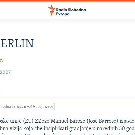
BERLIN
in
 2007.
obodna Evropa u vaš Google izvor
ke unije (EU) ZZoze Manuel Barozo (Jose Barroso) izjavio
bna vizija koja che insipirisati gradjanje u narednih 50 god