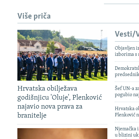
Više priča
Vesti/V
Objavljen i
izborima s
Demokratski
predsedni
Hrvatska obilježava
Šef UN-a za
pogubio na
godišnjicu 'Oluje', Plenković
najavio nova prava za
Hrvatska ob
branitelje
Plenković n
Njemačka is
u blizini u