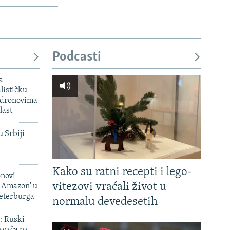
Podcasti
a
lističku
 dronovima
last
u Srbiji
Kako su ratni recepti i lego-
onovi
vitezovi vraćali život u
i Amazon' u
Peterburga
normalu devedesetih
': Ruski