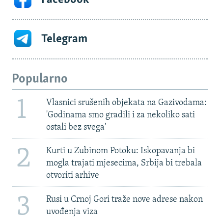
Telegram
Popularno
1
Vlasnici srušenih objekata na Gazivodama:
'Godinama smo gradili i za nekoliko sati
ostali bez svega'
2
Kurti u Zubinom Potoku: Iskopavanja bi
mogla trajati mjesecima, Srbija bi trebala
otvoriti arhive
3
Rusi u Crnoj Gori traže nove adrese nakon
uvođenja viza