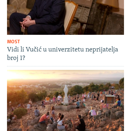
MOST
Vidi li Vučić u univerzitetu neprijatelja
broj 1?