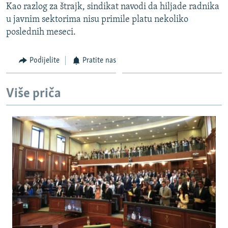
Kao razlog za štrajk, sindikat navodi da hiljade radnika
ISPRIČAJ MI
u javnim sektorima nisu primile platu nekoliko
DNEVNO@RSE
poslednih meseci.
SPECIJALI RSE
Podijelite
Pratite nas
VIŠE OD NASLOVA
PRATITE NAS
GENOCID U SREBRENICI
Više priča
POPLAVE I KLIZIŠTA U BIH 2024.
TV LIBERTY
Sve RFE/RL stranice
POST SCRIPTUM
MOJA EVROPA
TRI DECENIJE OD RATA U BIH
SVE KARTE DEJTONA
NASTANAK I RASPAD JUGOSLAVIJE