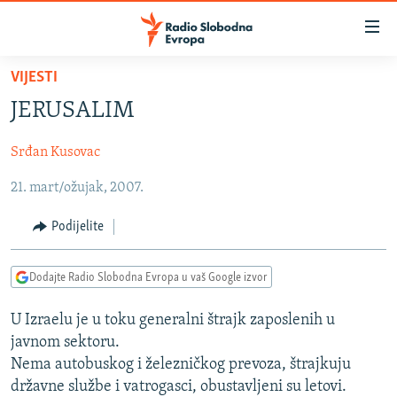
Dostupni
linkovi
Pređite
VIJESTI
na
VIJESTI
JERUSALIM
glavni
BOSNA I HERCEGOVINA
sadržaj
Srđan Kusovac
SRBIJA
Pređite
na
21. mart/ožujak, 2007.
KOSOVO
glavnu
CRNA GORA
navigaciju
Podijelite
Pređite
VIZUELNO
na
Dodajte Radio Slobodna Evropa u vaš Google izvor
PODCASTI
VIDEO
pretragu
RAT U UKRAJINI
FOTOGALERIJE
U Izraelu je u toku generalni štrajk zaposlenih u
javnom sektoru.
KINA NA BALKANU
INFOGRAFIKE
Nema autobuskog i železničkog prevoza, štrajkuju
RSE PRIČE IZ SVIJETA
državne službe i vatrogasci, obustavljeni su letovi.