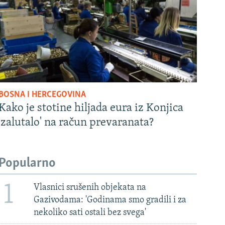
BOSNA I HERCEGOVINA
Kako je stotine hiljada eura iz Konjica
'zalutalo' na račun prevaranata?
Popularno
1
Vlasnici srušenih objekata na
Gazivodama: 'Godinama smo gradili i za
nekoliko sati ostali bez svega'