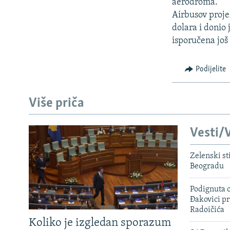
ISPRIČAJ MI
aerodroma.
Airbusov proje
DNEVNO@RSE
dolara i donio 
SPECIJALI RSE
isporučena jo
VIŠE OD NASLOVA
Podijelite
GENOCID U SREBRENICI
POPLAVE I KLIZIŠTA U BIH 2024.
Više priča
TV LIBERTY
Vesti/V
POST SCRIPTUM
MOJA EVROPA
Zelenski st
Beogradu
TRI DECENIJE OD RATA U BIH
SVE KARTE DEJTONA
Podignuta o
Đakovici pr
NASTANAK I RASPAD JUGOSLAVIJE
Radoičića
Koliko je izgledan sporazum