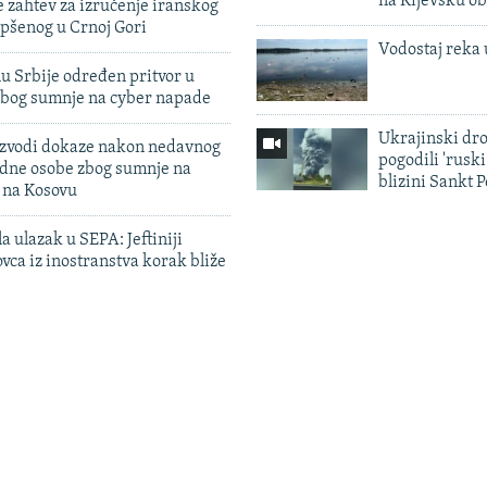
na Kijevsku ob
 zahtev za izručenje iranskog
pšenog u Crnoj Gori
Vodostaj reka 
u Srbije određen pritvor u
zbog sumnje na cyber napade
Ukrajinski dr
 izvodi dokaze nakon nedavnog
pogodili 'rusk
edne osobe zbog sumnje na
blizini Sankt 
n na Kosovu
a ulazak u SEPA: Jeftiniji
ovca iz inostranstva korak bliže