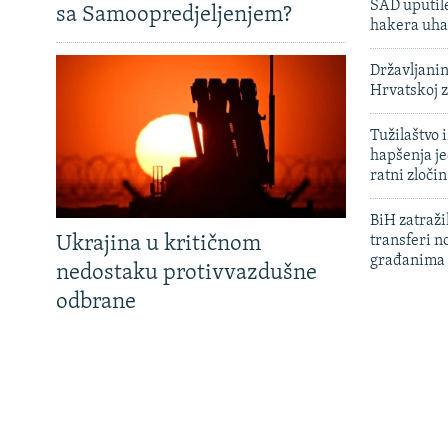
SAD uputile
sa Samoopredjeljenjem?
hakera uha
Državljanin
Hrvatskoj 
Tužilaštvo
hapšenja j
ratni zloči
BiH zatražil
Ukrajina u kritičnom
transferi n
građanima
nedostaku protivvazdušne
odbrane