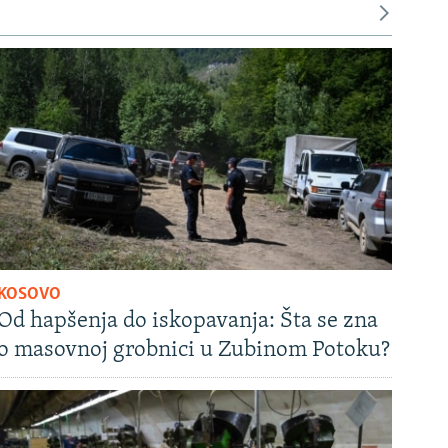
KOSOVO
Od hapšenja do iskopavanja: Šta se zna
o masovnoj grobnici u Zubinom Potoku?