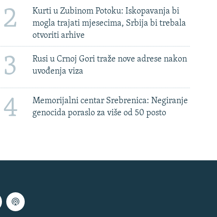
2
Kurti u Zubinom Potoku: Iskopavanja bi
mogla trajati mjesecima, Srbija bi trebala
otvoriti arhive
3
Rusi u Crnoj Gori traže nove adrese nakon
uvođenja viza
4
Memorijalni centar Srebrenica: Negiranje
genocida poraslo za više od 50 posto