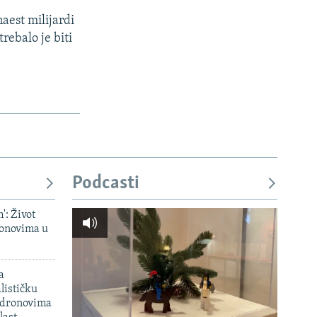
aest milijardi
rebalo je biti
Podcasti
': Život
onovima u
a
lističku
 dronovima