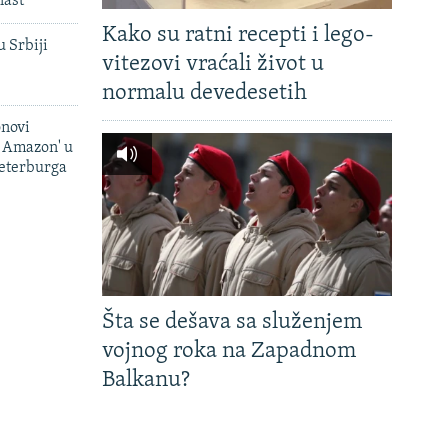
last
Kako su ratni recepti i lego-
u Srbiji
vitezovi vraćali život u
normalu devedesetih
onovi
i Amazon' u
Peterburga
Šta se dešava sa služenjem
vojnog roka na Zapadnom
Balkanu?