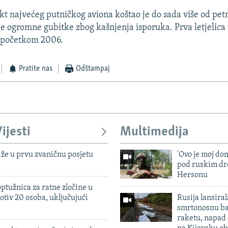
kt najvećeg putničkog aviona koštao je do sada više od petn
je ogromne gubitke zbog kašnjenja isporuka. Prva letjelica t
š početkom 2006.
Pratite nas
Odštampaj
ijesti
Multimedija
iže u prvu zvaničnu posjetu
'Ovo je moj dom
pod ruskim dr
Hersonu
ptužnica za ratne zločine u
otiv 20 osoba, uključujući
Rusija lansiral
smrtonosnu ba
raketu, napad