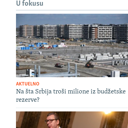
U fokusu
AKTUELNO
Na šta Srbija troši milione iz budžetske
rezerve?