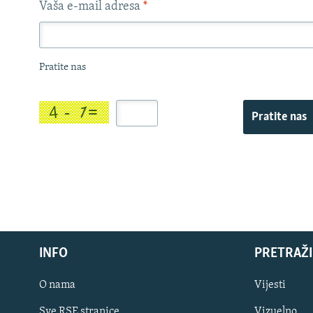
Vaša e-mail adresa
*
Pratite nas
Pratite nas
INFO
PRETRAŽI
O nama
Vijesti
Sve RSE stranice
Vizuelno