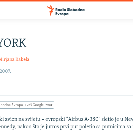
YORK
Mirjana Rakela
 2007.
obodna Evropa u vaš Google izvor
ki avion na svijetu – evropski "Airbus A-380" sletio je u Ne
nnedy, nakon što je jutros prvi put poletio sa putnicima sa