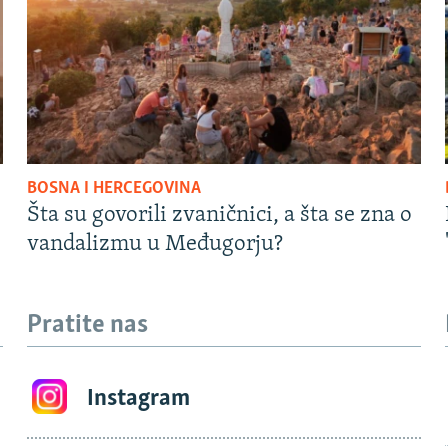
BOSNA I HERCEGOVINA
Šta su govorili zvaničnici, a šta se zna o
vandalizmu u Međugorju?
Pratite nas
Instagram