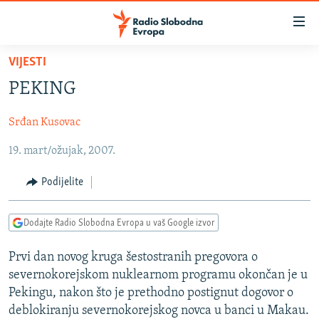
Dostupni
linkovi
Pređite
VIJESTI
na
VIJESTI
PEKING
glavni
BOSNA I HERCEGOVINA
sadržaj
Srđan Kusovac
SRBIJA
Pređite
na
19. mart/ožujak, 2007.
KOSOVO
glavnu
CRNA GORA
navigaciju
Podijelite
Pređite
VIZUELNO
na
Dodajte Radio Slobodna Evropa u vaš Google izvor
PODCASTI
VIDEO
pretragu
RAT U UKRAJINI
FOTOGALERIJE
Prvi dan novog kruga šestostranih pregovora o
severnokorejskom nuklearnom programu okončan je u
KINA NA BALKANU
INFOGRAFIKE
Pekingu, nakon što je prethodno postignut dogovor o
RSE PRIČE IZ SVIJETA
deblokiranju severnokorejskog novca u banci u Makau.