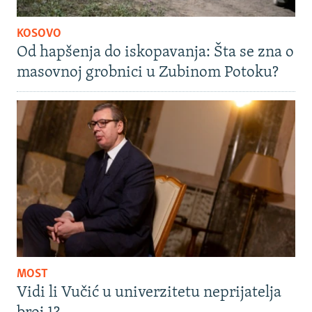
KOSOVO
Od hapšenja do iskopavanja: Šta se zna o
masovnoj grobnici u Zubinom Potoku?
MOST
Vidi li Vučić u univerzitetu neprijatelja