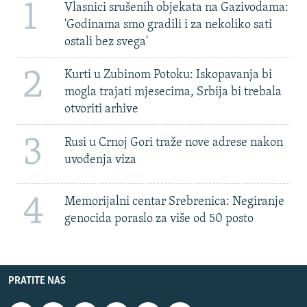
1
Vlasnici srušenih objekata na Gazivodama:
'Godinama smo gradili i za nekoliko sati
ostali bez svega'
2
Kurti u Zubinom Potoku: Iskopavanja bi
mogla trajati mjesecima, Srbija bi trebala
otvoriti arhive
3
Rusi u Crnoj Gori traže nove adrese nakon
uvođenja viza
4
Memorijalni centar Srebrenica: Negiranje
genocida poraslo za više od 50 posto
PRATITE NAS