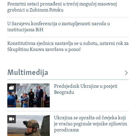
Posmrtni ostaci pronađeni u trećoj mogućoj masovnoj
grobnici u Zubinom Potoku
U Sarajevu konferencija o zastupljenosti naroda u
institucijama BiH
Konstitutivna sjednica nastavlja se u subotu, ustavni rok za
Skupštinu Kosova završava u ponoć
Multimedija
Predsjednik Ukrajine u posjeti
Beogradu
Ukrajina se oprašta od čovjeka koji
je vraćao poginule vojnike njihovim
porodicama