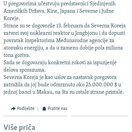
U pregovorima učestvuju predstavnici Sjedinjenih
ISPRIČAJ MI
Američkih Država, Kine, Japana i Severne i Južne
DNEVNO@RSE
Koreje.
Strane su se dogovorile 13. februara da Severna Koreja
SPECIJALI RSE
zatvori svoj nuklearni reaktor u Jongbjonu i da dopusti
VIŠE OD NASLOVA
povratak inspektorima Međunarodne agencije za
PRATITE NAS
atomsku energiju, a da u zamenu dobije pola miliona
GENOCID U SREBRENICI
tona goriva.
POPLAVE I KLIZIŠTA U BIH 2024.
Sada se dogovaraju konkretni rokovi za ispunjenje
TV LIBERTY
Sve RFE/RL stranice
delova sporazuma.
Severna Koreja je kao uslov za nastavak pregovora
POST SCRIPTUM
zatražila da joj bude odmrznuto oko 25.000.000 $ u
MOJA EVROPA
jednoj banci u Makau, na šta su ostale strane pristale.
TRI DECENIJE OD RATA U BIH
Podijelite
Pratite nas
SVE KARTE DEJTONA
NASTANAK I RASPAD JUGOSLAVIJE
Više priča