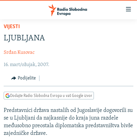
Dostupni
linkovi
Pređite
VIJESTI
na
VIJESTI
LJUBLJANA
glavni
BOSNA I HERCEGOVINA
sadržaj
Srđan Kusovac
SRBIJA
Pređite
na
16. mart/ožujak, 2007.
KOSOVO
glavnu
CRNA GORA
navigaciju
Podijelite
Pređite
VIZUELNO
na
Dodajte Radio Slobodna Evropa u vaš Google izvor
PODCASTI
VIDEO
pretragu
RAT U UKRAJINI
FOTOGALERIJE
Predstavnici država nastalih od Jugoslavije dogovorili su
se u Ljubljani da najkasnije do kraja juna razdele
KINA NA BALKANU
INFOGRAFIKE
međusobno preostala diplomatska predstavništva bivše
RSE PRIČE IZ SVIJETA
zajedničke države.