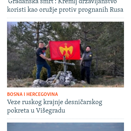
'Građanska smrt': Kremlj državljanstvo
koristi kao oružje protiv prognanih Rusa
BOSNA I HERCEGOVINA
Veze ruskog krajnje desničarskog
pokreta u Višegradu