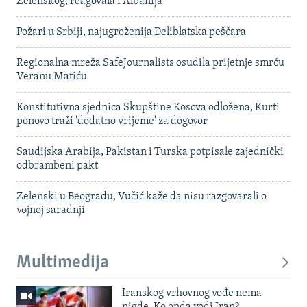
Zelenskog, reagovala i Albanija
Požari u Srbiji, najugroženija Deliblatska peščara
Regionalna mreža SafeJournalists osudila prijetnje smrću
Veranu Matiću
Konstitutivna sjednica Skupštine Kosova odložena, Kurti
ponovo traži 'dodatno vrijeme' za dogovor
Saudijska Arabija, Pakistan i Turska potpisale zajednički
odbrambeni pakt
Zelenski u Beogradu, Vučić kaže da nisu razgovarali o
vojnoj saradnji
Multimedija
Iranskog vrhovnog vođe nema
nigde. Ko onda vodi Iran?