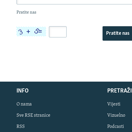
Pratite nas
Pratite nas
INFO
PRETRAŽI
O nama
Vijesti
Sve RSE stranice
Vizuelno
PRATITE NAS
RSS
Podcasti