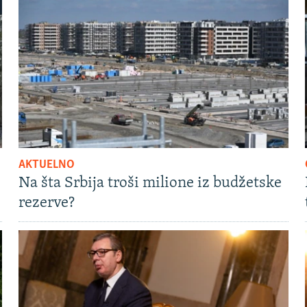
AKTUELNO
Na šta Srbija troši milione iz budžetske
rezerve?