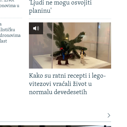
': Život
'Ljudi ne mogu osvojiti
onovima u
planinu'
a
lističku
 dronovima
last
Kako su ratni recepti i lego-
vitezovi vraćali život u
normalu devedesetih