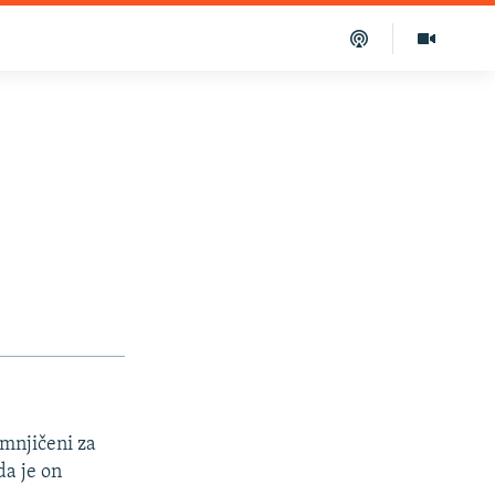
mnjičeni za
da je on