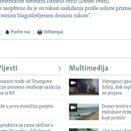
američkom novinaru Danielu Perlu (Daniel Pearl).
e saopšteno da je on tokom saslušanja prošle subote priznao
 "svojom blagoslovljenom desnom rukom".
Pratite nas
Odštampaj
ijesti
Multimedija
enatori traže od Trumpove
Vatrogasci gas
cije ponovno uvođenje sankcija
Srbiji, dok topl
ma iz RS
ne jenjava
iže u prvu zvaničnu posjetu
Dunav testira
stabilnost drž
koje protiče
ptužnica za ratne zločine u