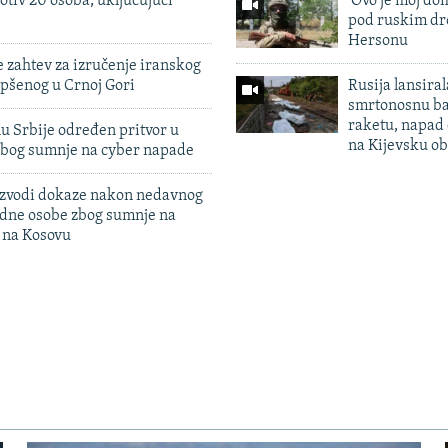
otiv 20 osoba, uključujući
'Ovo je moj dom
pod ruskim dr
Hersonu
 zahtev za izručenje iranskog
pšenog u Crnoj Gori
Rusija lansiral
smrtonosnu ba
raketu, napad
u Srbije određen pritvor u
na Kijevsku ob
zbog sumnje na cyber napade
 izvodi dokaze nakon nedavnog
edne osobe zbog sumnje na
n na Kosovu