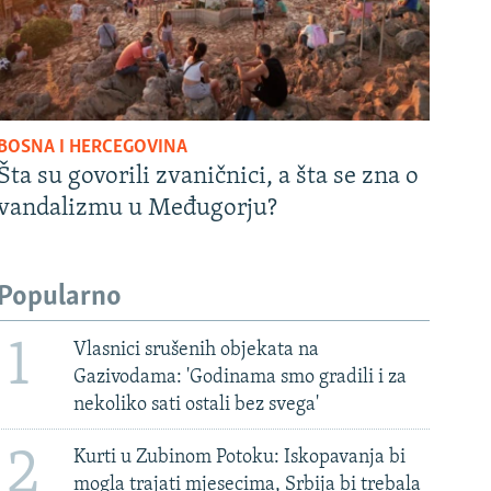
BOSNA I HERCEGOVINA
Šta su govorili zvaničnici, a šta se zna o
vandalizmu u Međugorju?
Popularno
1
Vlasnici srušenih objekata na
Gazivodama: 'Godinama smo gradili i za
nekoliko sati ostali bez svega'
2
Kurti u Zubinom Potoku: Iskopavanja bi
mogla trajati mjesecima, Srbija bi trebala