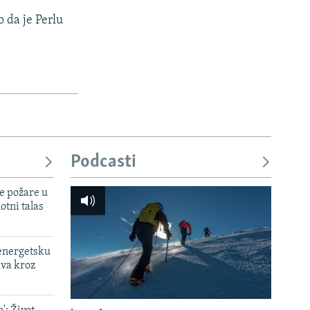
 da je Perlu
Podcasti
e požare u
otni talas
 energetsku
ava kroz