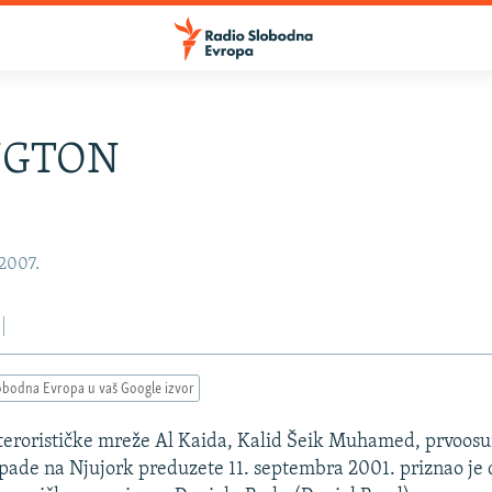
NGTON
 2007.
obodna Evropa u vaš Google izvor
terorističke mreže Al Kaida, Kalid Šeik Muhamed, prvoosu
apade na Njujork preduzete 11. septembra 2001. priznao je 