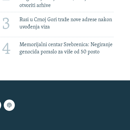
otvoriti arhive
3
Rusi u Crnoj Gori traže nove adrese nakon
uvođenja viza
4
Memorijalni centar Srebrenica: Negiranje
genocida poraslo za više od 50 posto