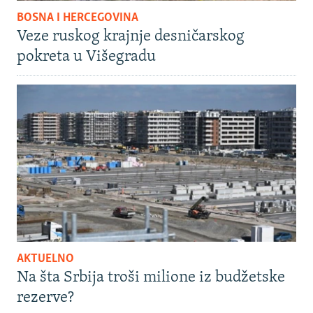
BOSNA I HERCEGOVINA
Veze ruskog krajnje desničarskog
pokreta u Višegradu
AKTUELNO
Na šta Srbija troši milione iz budžetske
rezerve?