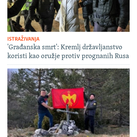
ISTRAŽIVANJA
'Građanska smrt': Kremlj državljanstvo
koristi kao oružje protiv prognanih Rusa