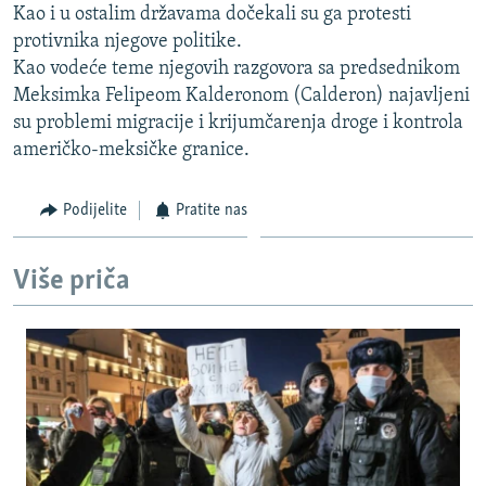
Kao i u ostalim državama dočekali su ga protesti
ISPRIČAJ MI
protivnika njegove politike.
DNEVNO@RSE
Kao vodeće teme njegovih razgovora sa predsednikom
Meksimka Felipeom Kalderonom (Calderon) najavljeni
SPECIJALI RSE
su problemi migracije i krijumčarenja droge i kontrola
VIŠE OD NASLOVA
američko-meksičke granice.
PRATITE NAS
GENOCID U SREBRENICI
Podijelite
Pratite nas
POPLAVE I KLIZIŠTA U BIH 2024.
TV LIBERTY
Sve RFE/RL stranice
Više priča
POST SCRIPTUM
MOJA EVROPA
TRI DECENIJE OD RATA U BIH
SVE KARTE DEJTONA
NASTANAK I RASPAD JUGOSLAVIJE