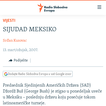
Dostupni
linkovi
Pređite
VIJESTI
na
VIJESTI
SIJUDAD MEKSIKO
glavni
BOSNA I HERCEGOVINA
sadržaj
Srđan Kusovac
SRBIJA
Pređite
na
13. mart/ožujak, 2007.
KOSOVO
glavnu
CRNA GORA
navigaciju
Podijelite
Pređite
VIZUELNO
na
Dodajte Radio Slobodna Evropa u vaš Google izvor
PODCASTI
VIDEO
pretragu
RAT U UKRAJINI
FOTOGALERIJE
Predsednik Sjedinjenih Američkih Država (SAD)
Džordž Buš (George Bush) je stigao u ponedeljak uveče
KINA NA BALKANU
INFOGRAFIKE
u Meksiku – poslednju državu koju posećuje tokom
RSE PRIČE IZ SVIJETA
latinoameričke turneje.