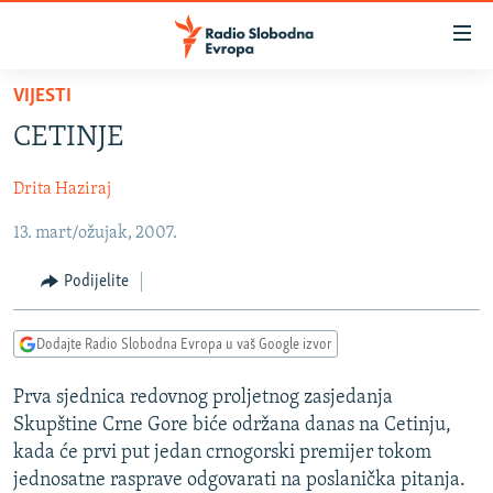
Dostupni
linkovi
Pređite
VIJESTI
na
VIJESTI
CETINJE
glavni
BOSNA I HERCEGOVINA
sadržaj
Drita Haziraj
SRBIJA
Pređite
na
13. mart/ožujak, 2007.
KOSOVO
glavnu
CRNA GORA
navigaciju
Podijelite
Pređite
VIZUELNO
na
Dodajte Radio Slobodna Evropa u vaš Google izvor
PODCASTI
VIDEO
pretragu
RAT U UKRAJINI
FOTOGALERIJE
Prva sjednica redovnog proljetnog zasjedanja
Skupštine Crne Gore biće održana danas na Cetinju,
KINA NA BALKANU
INFOGRAFIKE
kada će prvi put jedan crnogorski premijer tokom
RSE PRIČE IZ SVIJETA
jednosatne rasprave odgovarati na poslanička pitanja.