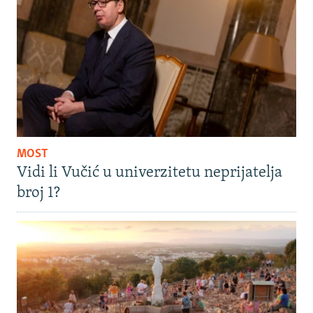
MOST
Vidi li Vučić u univerzitetu neprijatelja
broj 1?