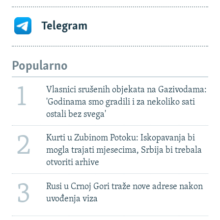
Telegram
Popularno
1
Vlasnici srušenih objekata na Gazivodama:
'Godinama smo gradili i za nekoliko sati
ostali bez svega'
2
Kurti u Zubinom Potoku: Iskopavanja bi
mogla trajati mjesecima, Srbija bi trebala
otvoriti arhive
3
Rusi u Crnoj Gori traže nove adrese nakon
uvođenja viza