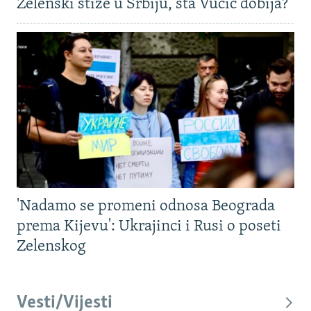
Zelenski stiže u Srbiju, šta Vučić dobija?
'Nadamo se promeni odnosa Beograda
prema Kijevu': Ukrajinci i Rusi o poseti
Zelenskog
Vesti/Vijesti