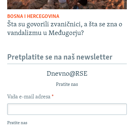
BOSNA I HERCEGOVINA
Šta su govorili zvaničnici, a šta se zna o
vandalizmu u Međugorju?
Pretplatite se na naš newsletter
Dnevno@RSE
Pratite nas
Vaša e-mail adresa
*
Pratite nas