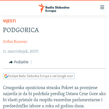
Dostupni
linkovi
Pređite
VIJESTI
na
VIJESTI
PODGORICA
glavni
BOSNA I HERCEGOVINA
sadržaj
Srđan Kusovac
SRBIJA
Pređite
na
11. mart/ožujak, 2007.
KOSOVO
glavnu
CRNA GORA
navigaciju
Podijelite
Pređite
VIZUELNO
na
Dodajte Radio Slobodna Evropa u vaš Google izvor
PODCASTI
VIDEO
pretragu
RAT U UKRAJINI
FOTOGALERIJE
Crnogorska opoziciona stranka Pokret za promjene
najavila je da bi podržala predlog Ustava Crne Gore ako
KINA NA BALKANU
INFOGRAFIKE
bi vlasti pristale da raspišu vanredne parlamentarne i
RSE PRIČE IZ SVIJETA
predsedničke izbore u roku od godinu dana.