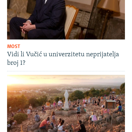
MOST
Vidi li Vučić u univerzitetu neprijatelja
broj 1?