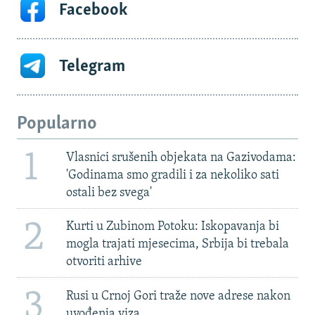
Facebook
Telegram
Popularno
1
Vlasnici srušenih objekata na Gazivodama:
'Godinama smo gradili i za nekoliko sati
ostali bez svega'
2
Kurti u Zubinom Potoku: Iskopavanja bi
mogla trajati mjesecima, Srbija bi trebala
otvoriti arhive
3
Rusi u Crnoj Gori traže nove adrese nakon
uvođenja viza