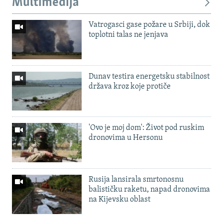
Multimedija
Vatrogasci gase požare u Srbiji, dok
toplotni talas ne jenjava
Dunav testira energetsku stabilnost
država kroz koje protiče
'Ovo je moj dom': Život pod ruskim
dronovima u Hersonu
Rusija lansirala smrtonosnu
balističku raketu, napad dronovima
na Kijevsku oblast