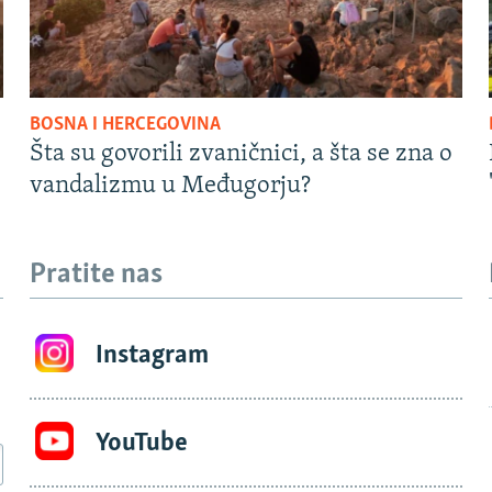
BOSNA I HERCEGOVINA
Šta su govorili zvaničnici, a šta se zna o
vandalizmu u Međugorju?
Pratite nas
Instagram
YouTube