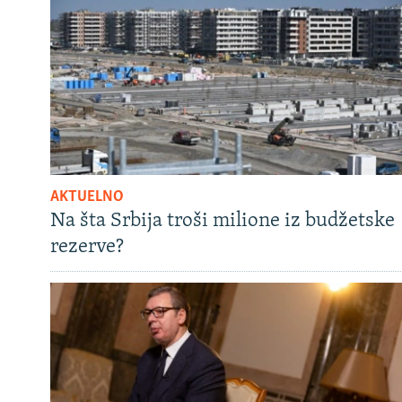
AKTUELNO
Na šta Srbija troši milione iz budžetske
rezerve?