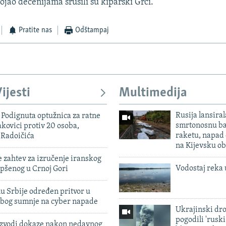
tojao decenijama srušili su kiparski Grci.
Pratite nas
Odštampaj
ijesti
Multimedija
Rusija lansiral
Podignuta optužnica za ratne
smrtonosnu ba
akovici protiv 20 osoba,
raketu, napad
 Radoičića
na Kijevsku ob
 zahtev za izručenje iranskog
Vodostaj reka 
pšenog u Crnoj Gori
u Srbije određen pritvor u
zbog sumnje na cyber napade
Ukrajinski dr
pogodili 'rusk
 izvodi dokaze nakon nedavnog