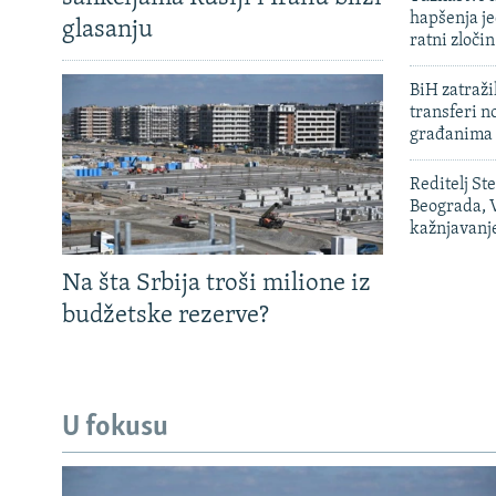
hapšenja j
glasanju
ratni zloči
BiH zatražil
transferi n
građanima
Reditelj St
Beograda, V
kažnjavanj
Na šta Srbija troši milione iz
budžetske rezerve?
U fokusu