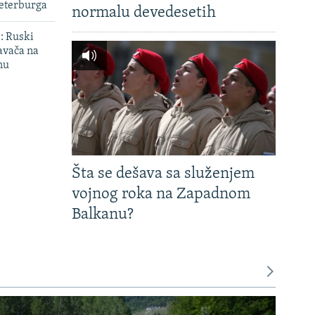
Peterburga
normalu devedesetih
': Ruski
avača na
nu
Šta se dešava sa služenjem
vojnog roka na Zapadnom
Balkanu?