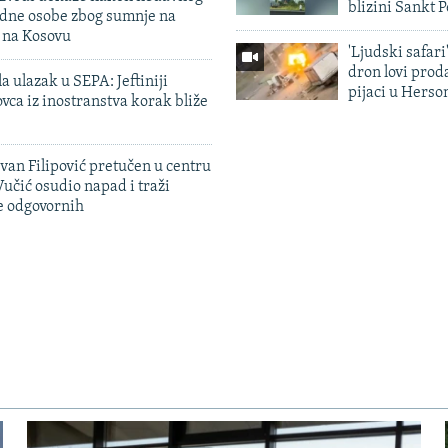
blizini Sankt 
edne osobe zbog sumnje na
n na Kosovu
'Ljudski safari
dron lovi prod
a ulazak u SEPA: Jeftiniji
pijaci u Herso
ovca iz inostranstva korak bliže
evan Filipović pretučen u centru
učić osudio napad i traži
e odgovornih