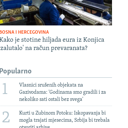
BOSNA I HERCEGOVINA
Kako je stotine hiljada eura iz Konjica
'zalutalo' na račun prevaranata?
Popularno
1
Vlasnici srušenih objekata na
Gazivodama: 'Godinama smo gradili i za
nekoliko sati ostali bez svega'
2
Kurti u Zubinom Potoku: Iskopavanja bi
mogla trajati mjesecima, Srbija bi trebala
otvoriti arhive