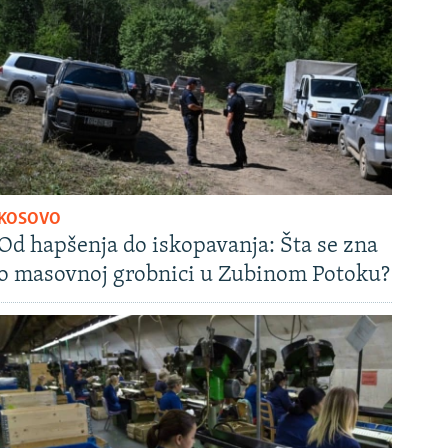
KOSOVO
Od hapšenja do iskopavanja: Šta se zna
o masovnoj grobnici u Zubinom Potoku?