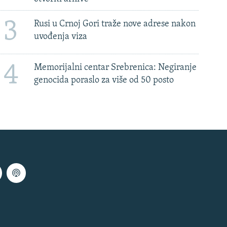
3
Rusi u Crnoj Gori traže nove adrese nakon
uvođenja viza
4
Memorijalni centar Srebrenica: Negiranje
genocida poraslo za više od 50 posto