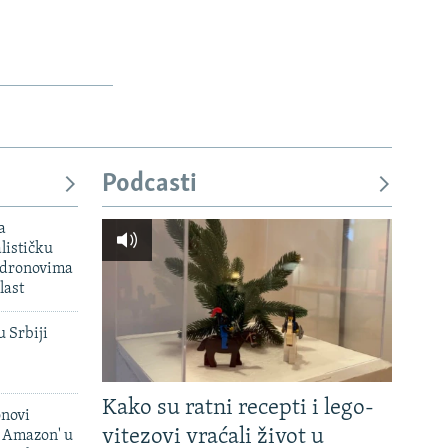
Podcasti
a
lističku
 dronovima
last
u Srbiji
Kako su ratni recepti i lego-
onovi
vitezovi vraćali život u
i Amazon' u