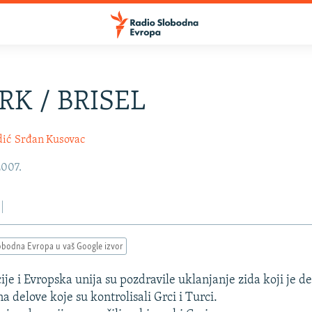
RK / BRISEL
dić
Srđan Kusovac
2007.
obodna Evropa u vaš Google izvor
je i Evropska unija su pozdravile uklanjanje zida koji je de
a delove koje su kontrolisali Grci i Turci.