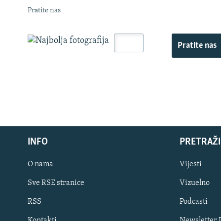
Pratite nas
Pratite nas
INFO
PRETRAŽI
O nama
Vijesti
Sve RSE stranice
Vizuelno
PRATITE NAS
RSS
Podcasti
Kontakti
Newsletter