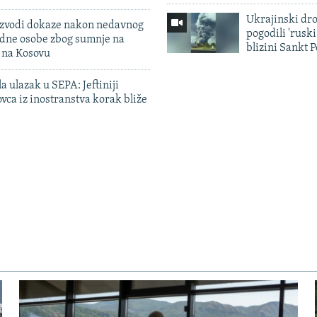
Ukrajinski dr
 izvodi dokaze nakon nedavnog
pogodili 'rusk
edne osobe zbog sumnje na
blizini Sankt 
n na Kosovu
a ulazak u SEPA: Jeftiniji
ovca iz inostranstva korak bliže