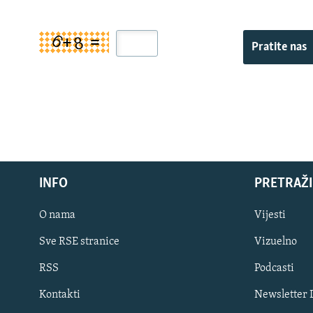
Pratite nas
INFO
PRETRAŽI
O nama
Vijesti
Sve RSE stranice
Vizuelno
PRATITE NAS
RSS
Podcasti
Kontakti
Newsletter