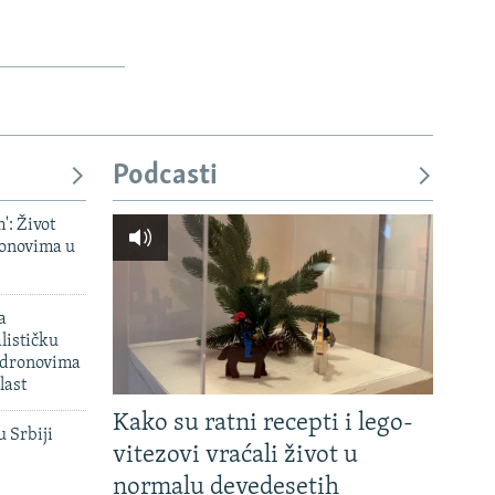
Podcasti
': Život
onovima u
a
lističku
 dronovima
last
Kako su ratni recepti i lego-
u Srbiji
vitezovi vraćali život u
normalu devedesetih