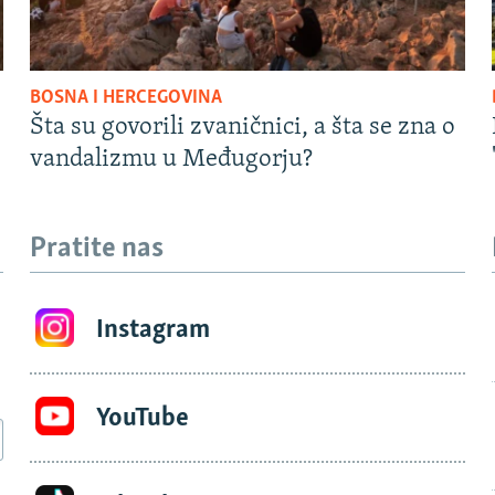
BOSNA I HERCEGOVINA
Šta su govorili zvaničnici, a šta se zna o
vandalizmu u Međugorju?
Pratite nas
Instagram
YouTube