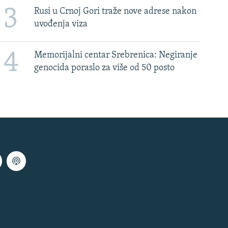
3
Rusi u Crnoj Gori traže nove adrese nakon
uvođenja viza
4
Memorijalni centar Srebrenica: Negiranje
genocida poraslo za više od 50 posto