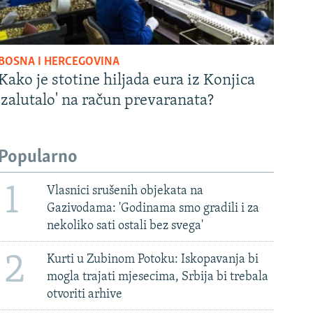
BOSNA I HERCEGOVINA
Kako je stotine hiljada eura iz Konjica
'zalutalo' na račun prevaranata?
Popularno
1
Vlasnici srušenih objekata na
Gazivodama: 'Godinama smo gradili i za
nekoliko sati ostali bez svega'
2
Kurti u Zubinom Potoku: Iskopavanja bi
mogla trajati mjesecima, Srbija bi trebala
otvoriti arhive