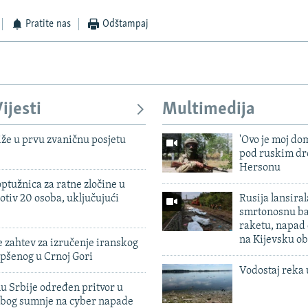
Pratite nas
Odštampaj
ijesti
Multimedija
iže u prvu zvaničnu posjetu
'Ovo je moj dom
pod ruskim dr
Hersonu
ptužnica za ratne zločine u
otiv 20 osoba, uključujući
Rusija lansiral
smrtonosnu ba
raketu, napad
na Kijevsku ob
 zahtev za izručenje iranskog
pšenog u Crnoj Gori
Vodostaj reka 
u Srbije određen pritvor u
zbog sumnje na cyber napade