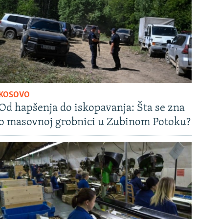
KOSOVO
Od hapšenja do iskopavanja: Šta se zna
o masovnoj grobnici u Zubinom Potoku?