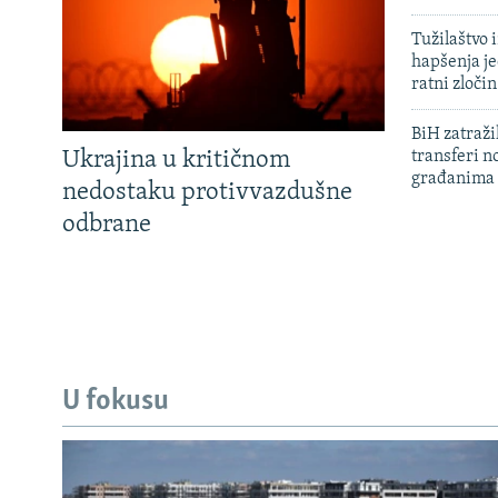
Tužilaštvo
hapšenja j
ratni zloči
BiH zatražil
Ukrajina u kritičnom
transferi n
građanima
nedostaku protivvazdušne
odbrane
U fokusu