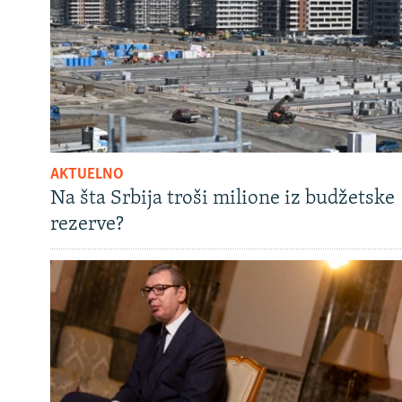
AKTUELNO
Na šta Srbija troši milione iz budžetske
rezerve?