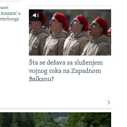
onovi
i Amazon' u
Peterburga
Šta se dešava sa služenjem
vojnog roka na Zapadnom
Balkanu?