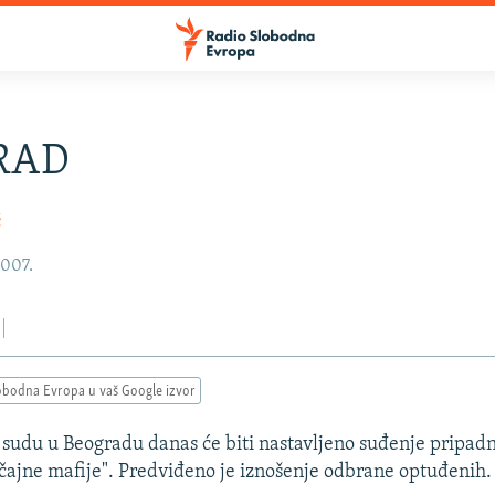
RAD
ć
2007.
obodna Evropa u vaš Google izvor
sudu u Beogradu danas će biti nastavljeno suđenje pripad
čajne mafije". Predviđeno je iznošenje odbrane optuđenih.