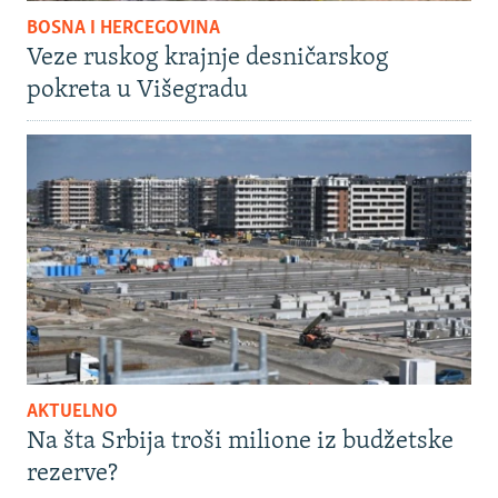
BOSNA I HERCEGOVINA
Veze ruskog krajnje desničarskog
pokreta u Višegradu
AKTUELNO
Na šta Srbija troši milione iz budžetske
rezerve?