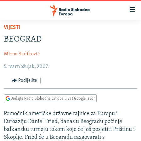
Dostupni
linkovi
Pređite
VIJESTI
na
VIJESTI
BEOGRAD
glavni
BOSNA I HERCEGOVINA
sadržaj
Mirna Sadiković
SRBIJA
Pređite
na
5. mart/ožujak, 2007.
KOSOVO
glavnu
CRNA GORA
navigaciju
Podijelite
Pređite
VIZUELNO
na
Dodajte Radio Slobodna Evropa u vaš Google izvor
PODCASTI
VIDEO
pretragu
RAT U UKRAJINI
FOTOGALERIJE
Pomoćnik američke državne tajnice za Europu i
Euroaziju Daniel Fried, danas u Beogradu počinje
KINA NA BALKANU
INFOGRAFIKE
balkansku turneju tokom koje će još posjetiti Prištinu i
RSE PRIČE IZ SVIJETA
Skoplje. Fried će u Beogradu razgovarati s