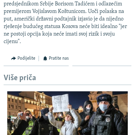
predsjednikom Srbije Borisom Tadićem i odlazećim
ISPRIČAJ MI
premijerom Vojislavom Koštunicom. Uoči polaska na
DNEVNO@RSE
put, američki državni podtajnik izjavio je da nijedno
rješenje budućeg statusa Kosova neće biti idealno "jer
SPECIJALI RSE
ne postoji opcija koja neće imati svoj rizik i svoju
VIŠE OD NASLOVA
cijenu".
PRATITE NAS
GENOCID U SREBRENICI
Podijelite
Pratite nas
POPLAVE I KLIZIŠTA U BIH 2024.
TV LIBERTY
Sve RFE/RL stranice
Više priča
POST SCRIPTUM
MOJA EVROPA
TRI DECENIJE OD RATA U BIH
SVE KARTE DEJTONA
NASTANAK I RASPAD JUGOSLAVIJE