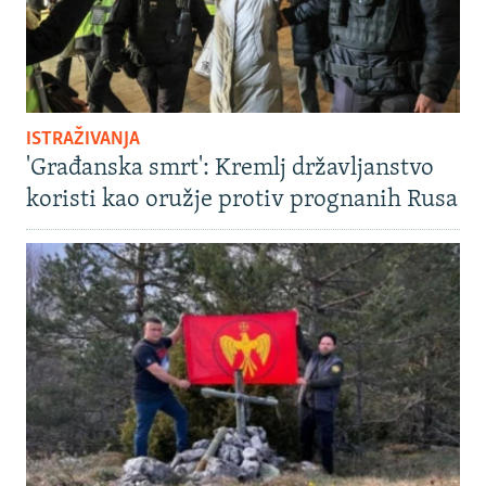
ISTRAŽIVANJA
'Građanska smrt': Kremlj državljanstvo
koristi kao oružje protiv prognanih Rusa