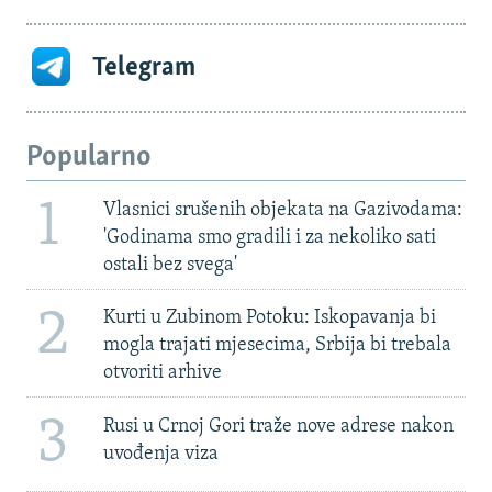
Telegram
Popularno
1
Vlasnici srušenih objekata na Gazivodama:
'Godinama smo gradili i za nekoliko sati
ostali bez svega'
2
Kurti u Zubinom Potoku: Iskopavanja bi
mogla trajati mjesecima, Srbija bi trebala
otvoriti arhive
3
Rusi u Crnoj Gori traže nove adrese nakon
uvođenja viza