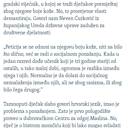
gradski vijećnik, u kojoj se traži dječakov premještaj
zbog njegove boje kože. No, to prosvjetne vlasti
demantiraju. Govori nam Neven Ćurković iz
županijskog Ureda državne uprave zadužen za
društvene djelatnosti:
„Peticija se ne odnosi na njegovu boju kože, niti na bilo
što slično, već se radi o socijalnom ponašanju. Kada u
jedan razred dođe učenik koji je tri godine stariji od
ostalih, u tako maloj dobi, ogromna je razlika između
njega i njih. Normalno je da dolazi do socijalnog
nesnalaženja između njih, ali ne zbog rasizma, ili zbog
bilo čega drugog.“
Tamnoputi dječak slabo govori hrvatski jezik, imao je
problema s ponašanjem. Zato je prvo polugodište
proveo u dubrovačkom Centru za odgoj Maslina. No,
riječ je o bistrom momčiću koji bi lako mogao svladati