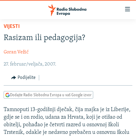
Dostupni
linkovi
Pređite
VIJESTI
na
VIJESTI
Rasizam ili pedagogija?
glavni
BOSNA I HERCEGOVINA
sadržaj
Goran Vežić
SRBIJA
Pređite
na
27. februar/veljača, 2007.
KOSOVO
glavnu
CRNA GORA
navigaciju
Podijelite
Pređite
VIZUELNO
na
Dodajte Radio Slobodna Evropa u vaš Google izvor
PODCASTI
VIDEO
pretragu
RAT U UKRAJINI
FOTOGALERIJE
Tamnoputi 13-godišnji dječak, čija majka je iz Liberije,
gdje se i on rodio, udana za Hrvata, koji je otišao od
KINA NA BALKANU
INFOGRAFIKE
obitelji, pohađao je četvrti razred u osnovnoj školi
RSE PRIČE IZ SVIJETA
Trstenik, odakle je nedavno prebačen u osnovnu školu