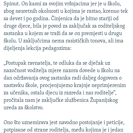
Spinut. On kasni za svojim vršnjacima jer je u školu,
ISPRIČAJ MI
zbog nesretnih okolnosti u kojima je rastao, krenuo tek
DNEVNO@RSE
sa devet i po godina. Činjenica da je bitno stariji od
druge djece, bila je povod za zaključak sa roditeljskog
SPECIJALI RSE
sastanka u kojem se traži da se on premjesti u drugu
VIŠE OD NASLOVA
školu. U zaključcima nema rasističkih tonova, ali ima
PRATITE NAS
dijeljenja lekcija pedagozima:
GENOCID U SREBRENICI
POPLAVE I KLIZIŠTA U BIH 2024.
„Postupak ravnatelja, te odluka da se dječak uz
TV LIBERTY
Sve RFE/RL stranice
nazočnost voditelja mjere nazora dovede u školu na
dan održavanja ovog sastanka radi daljeg dogovora o
POST SCRIPTUM
nastavku škole, procjenjujemo krajnje neprimjerenim
MOJA EVROPA
za učenika, ostalu djecu iz razreda i nas roditelje“,
pročitala nam je zaključke službenica Županijskog
TRI DECENIJE OD RATA U BIH
ureda za školstvo.
SVE KARTE DEJTONA
Ono što uznemirava jest navodno postojanje i peticije,
NASTANAK I RASPAD JUGOSLAVIJE
potpisane od strane roditelja, među kojima je i jedan