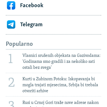
Facebook
Telegram
Popularno
1
Vlasnici srušenih objekata na Gazivodama:
'Godinama smo gradili i za nekoliko sati
ostali bez svega'
2
Kurti u Zubinom Potoku: Iskopavanja bi
mogla trajati mjesecima, Srbija bi trebala
otvoriti arhive
3
Rusi u Crnoj Gori traže nove adrese nakon