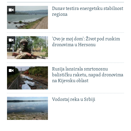
Dunav testira energetsku stabilnost
regiona
'Ovo je moj dom': Život pod ruskim
dronovima u Hersonu
Rusija lansirala smrtonosnu
balističku raketu, napad dronovima
na Kijevsku oblast
Vodostaj reka u Srbiji