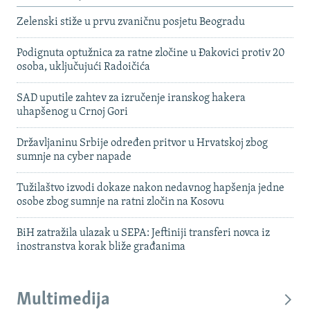
Zelenski stiže u prvu zvaničnu posjetu Beogradu
Podignuta optužnica za ratne zločine u Đakovici protiv 20
osoba, uključujući Radoičića
SAD uputile zahtev za izručenje iranskog hakera
uhapšenog u Crnoj Gori
Državljaninu Srbije određen pritvor u Hrvatskoj zbog
sumnje na cyber napade
Tužilaštvo izvodi dokaze nakon nedavnog hapšenja jedne
osobe zbog sumnje na ratni zločin na Kosovu
BiH zatražila ulazak u SEPA: Jeftiniji transferi novca iz
inostranstva korak bliže građanima
Multimedija