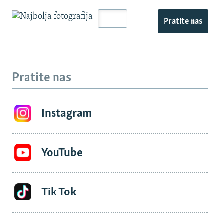
Pratite nas
Pratite nas
Instagram
YouTube
Tik Tok