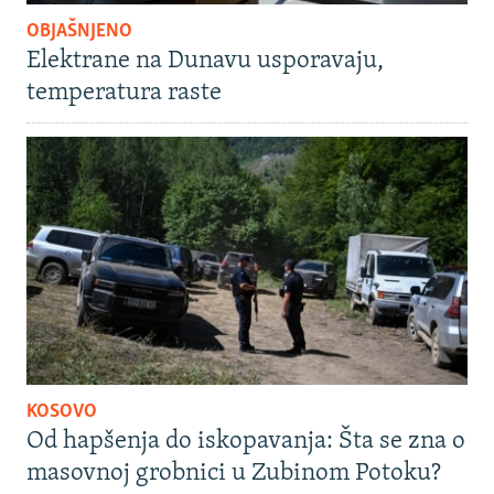
OBJAŠNJENO
Elektrane na Dunavu usporavaju,
temperatura raste
KOSOVO
Od hapšenja do iskopavanja: Šta se zna o
masovnoj grobnici u Zubinom Potoku?