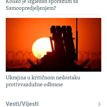
Koliko je izgledan sporazum sa
Samoopredjeljenjem?
Ukrajina u kritičnom nedostaku
protivvazdušne odbrane
Vesti/Vijesti