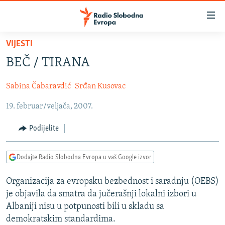
Dostupni
linkovi
Pređite
VIJESTI
na
VIJESTI
BEČ / TIRANA
glavni
BOSNA I HERCEGOVINA
sadržaj
Sabina Čabaravdić
Srđan Kusovac
SRBIJA
Pređite
na
19. februar/veljača, 2007.
KOSOVO
glavnu
CRNA GORA
navigaciju
Podijelite
Pređite
VIZUELNO
na
Dodajte Radio Slobodna Evropa u vaš Google izvor
PODCASTI
VIDEO
pretragu
RAT U UKRAJINI
FOTOGALERIJE
Organizacija za evropsku bezbednost i saradnju (OEBS)
je objavila da smatra da jučerašnji lokalni izbori u
KINA NA BALKANU
INFOGRAFIKE
Albaniji nisu u potpunosti bili u skladu sa
RSE PRIČE IZ SVIJETA
demokratskim standardima.