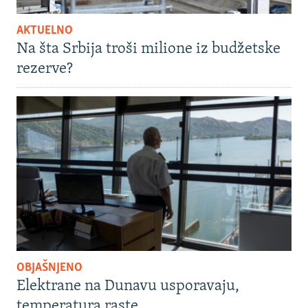
AKTUELNO
Na šta Srbija troši milione iz budžetske
rezerve?
OBJAŠNJENO
Elektrane na Dunavu usporavaju,
temperatura raste