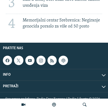
3
uvođenja viza
4
Memorijalni centar Srebrenica: Negiranje
genocida poraslo za više od 50 posto
PRATITE NAS
INFO
PRETRAŽI
Sva prava zadržana. Radio Free Europe / Radio Liberty © 2026
RFE/RL, Inc.