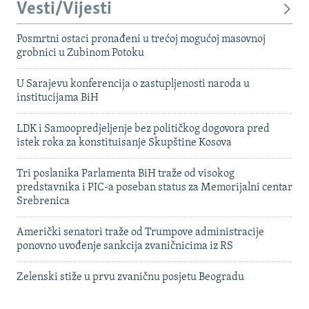
Vesti/Vijesti
Posmrtni ostaci pronađeni u trećoj mogućoj masovnoj
grobnici u Zubinom Potoku
U Sarajevu konferencija o zastupljenosti naroda u
institucijama BiH
LDK i Samoopredjeljenje bez političkog dogovora pred
istek roka za konstituisanje Skupštine Kosova
Tri poslanika Parlamenta BiH traže od visokog
predstavnika i PIC-a poseban status za Memorijalni centar
Srebrenica
Američki senatori traže od Trumpove administracije
ponovno uvođenje sankcija zvaničnicima iz RS
Zelenski stiže u prvu zvaničnu posjetu Beogradu