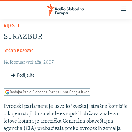
Dostupni
linkovi
Pređite
VIJESTI
na
VIJESTI
STRAZBUR
glavni
BOSNA I HERCEGOVINA
sadržaj
Srđan Kusovac
SRBIJA
Pređite
na
14. februar/veljača, 2007.
KOSOVO
glavnu
CRNA GORA
navigaciju
Podijelite
Pređite
VIZUELNO
na
Dodajte Radio Slobodna Evropa u vaš Google izvor
PODCASTI
VIDEO
pretragu
RAT U UKRAJINI
FOTOGALERIJE
Evropski parlament je usvojio izveštaj istražne komisije
u kojem stoji da su vlade evropskih država znale za
KINA NA BALKANU
INFOGRAFIKE
letove kojima je američka Centralna obaveštajna
RSE PRIČE IZ SVIJETA
agencija (CIA) prebacivala preko evropskih zemalja