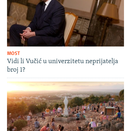
MOST
Vidi li Vučić u univerzitetu neprijatelja
broj 1?