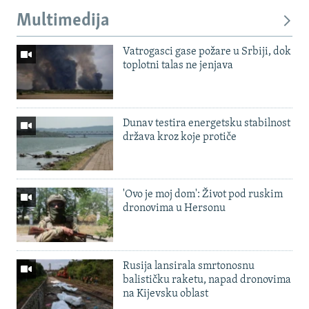
Multimedija
Vatrogasci gase požare u Srbiji, dok
toplotni talas ne jenjava
Dunav testira energetsku stabilnost
država kroz koje protiče
'Ovo je moj dom': Život pod ruskim
dronovima u Hersonu
Rusija lansirala smrtonosnu
balističku raketu, napad dronovima
na Kijevsku oblast