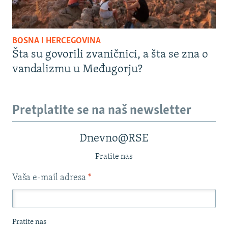
BOSNA I HERCEGOVINA
Šta su govorili zvaničnici, a šta se zna o
vandalizmu u Međugorju?
Pretplatite se na naš newsletter
Dnevno@RSE
Pratite nas
Vaša e-mail adresa
*
Pratite nas