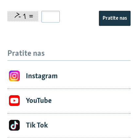
Pratite nas
Pratite nas
Instagram
YouTube
Tik Tok