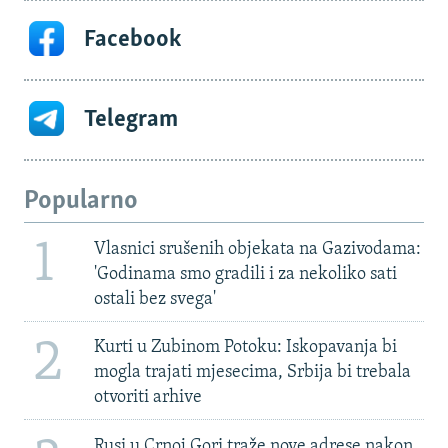
Facebook
Telegram
Popularno
1
Vlasnici srušenih objekata na Gazivodama:
'Godinama smo gradili i za nekoliko sati
ostali bez svega'
2
Kurti u Zubinom Potoku: Iskopavanja bi
mogla trajati mjesecima, Srbija bi trebala
otvoriti arhive
Rusi u Crnoj Gori traže nove adrese nakon