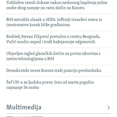
Tužilaštvo izvodi dokaze nakon nedavnog hapšenja jedne
osobe zbog sumnje na ratni zločin na Kosovu
BiH zatražila ulazak u SEPA: Jeftiniji transferi novca iz
inostranstva korak bliže građanima
Reditelj Stevan Filipović pretučen u centru Beograda,
Vučić osudio napad i traži kažnjavanje odgovornih
Objavljen izgled glasačkih listića na prvim izborima s
novim tehnologijama u BiH
Demokratski savez Kosova traži poziciju predsednika
Šef UN-a za ljudska prava: Iran od marta pogubio
najmanje 56 osoba
Multimedija