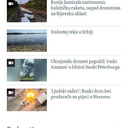
Rusija lansirala smrtonosnu
balističku raketu, napad dronovima
na Kijevsku oblast
Vodostaj reka u Srbiji
Ukrajinski dronovi pogodili 'ruski
Amazon' u blizini Sankt Peterburga
'Ljudski safari': Ruski dron lovi
prodavača na pijaci u Hersonu