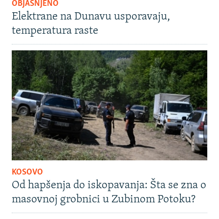
OBJAŠNJENO
Elektrane na Dunavu usporavaju,
temperatura raste
KOSOVO
Od hapšenja do iskopavanja: Šta se zna o
masovnoj grobnici u Zubinom Potoku?