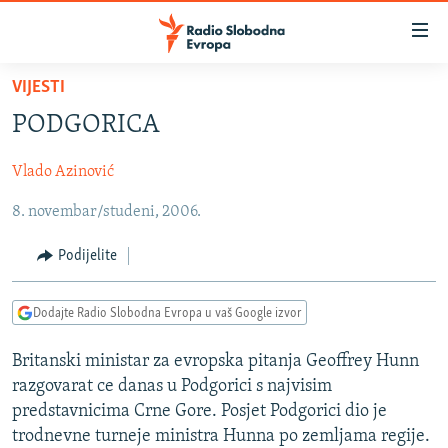
Dostupni
linkovi
Pređite
VIJESTI
na
VIJESTI
PODGORICA
glavni
BOSNA I HERCEGOVINA
sadržaj
Vlado Azinović
SRBIJA
Pređite
na
8. novembar/studeni, 2006.
KOSOVO
glavnu
CRNA GORA
navigaciju
Podijelite
Pređite
VIZUELNO
na
Dodajte Radio Slobodna Evropa u vaš Google izvor
PODCASTI
VIDEO
pretragu
RAT U UKRAJINI
FOTOGALERIJE
Britanski ministar za evropska pitanja Geoffrey Hunn
razgovarat ce danas u Podgorici s najvisim
KINA NA BALKANU
INFOGRAFIKE
predstavnicima Crne Gore. Posjet Podgorici dio je
RSE PRIČE IZ SVIJETA
trodnevne turneje ministra Hunna po zemljama regije.