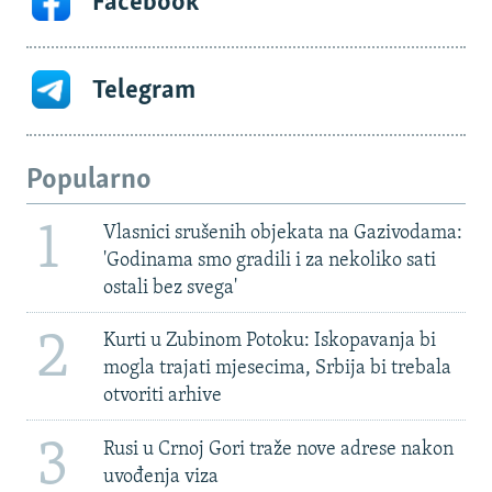
Facebook
Telegram
Popularno
1
Vlasnici srušenih objekata na Gazivodama:
'Godinama smo gradili i za nekoliko sati
ostali bez svega'
2
Kurti u Zubinom Potoku: Iskopavanja bi
mogla trajati mjesecima, Srbija bi trebala
otvoriti arhive
3
Rusi u Crnoj Gori traže nove adrese nakon
uvođenja viza