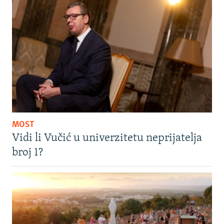
MOST
Vidi li Vučić u univerzitetu neprijatelja
broj 1?