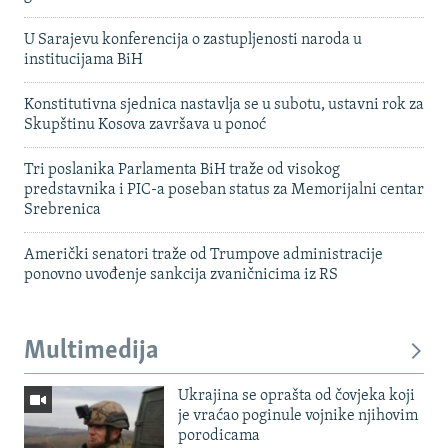
U Sarajevu konferencija o zastupljenosti naroda u
institucijama BiH
Konstitutivna sjednica nastavlja se u subotu, ustavni rok za
Skupštinu Kosova završava u ponoć
Tri poslanika Parlamenta BiH traže od visokog
predstavnika i PIC-a poseban status za Memorijalni centar
Srebrenica
Američki senatori traže od Trumpove administracije
ponovno uvođenje sankcija zvaničnicima iz RS
Multimedija
Ukrajina se oprašta od čovjeka koji
je vraćao poginule vojnike njihovim
porodicama