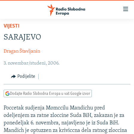
Dostupni
linkovi
Pređite
VIJESTI
na
VIJESTI
SARAJEVO
glavni
BOSNA I HERCEGOVINA
sadržaj
Dragan Štavljanin
SRBIJA
Pređite
na
3. novembar/studeni, 2006.
KOSOVO
glavnu
CRNA GORA
navigaciju
Podijelite
Pređite
VIZUELNO
na
Dodajte Radio Slobodna Evropa u vaš Google izvor
PODCASTI
VIDEO
pretragu
RAT U UKRAJINI
FOTOGALERIJE
Poccetak sudjenja Momccilu Mandichu pred
odeljenjem za ratne zloccine Suda BiH, zakazan je za
KINA NA BALKANU
INFOGRAFIKE
ponedeljak 6. novembra, najavljeno je iz Suda BiH.
RSE PRIČE IZ SVIJETA
Mandich je optuzzen za kriviccna dela ratnog zloccina