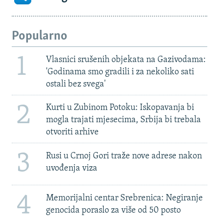
Popularno
1
Vlasnici srušenih objekata na Gazivodama:
'Godinama smo gradili i za nekoliko sati
ostali bez svega'
2
Kurti u Zubinom Potoku: Iskopavanja bi
mogla trajati mjesecima, Srbija bi trebala
otvoriti arhive
3
Rusi u Crnoj Gori traže nove adrese nakon
uvođenja viza
4
Memorijalni centar Srebrenica: Negiranje
genocida poraslo za više od 50 posto