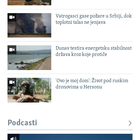
Vatrogasci gase požare u Srbiji, dok
toplotni talas ne jenjava
Dunav testira energetsku stabilnost
država kroz koje protiče
'Ovo je moj dom': Život pod ruskim
dronovima u Hersonu
Podcasti