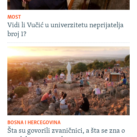
MOST
Vidi li Vučić u univerzitetu neprijatelja
broj 1?
BOSNA I HERCEGOVINA
Šta su govorili zvaničnici, a šta se zna o