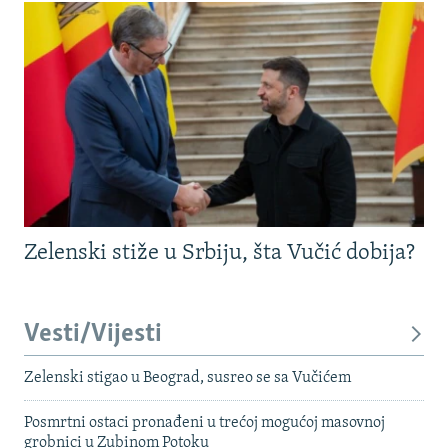
Zelenski stiže u Srbiju, šta Vučić dobija?
Vesti/Vijesti
Zelenski stigao u Beograd, susreo se sa Vučićem
Posmrtni ostaci pronađeni u trećoj mogućoj masovnoj
grobnici u Zubinom Potoku