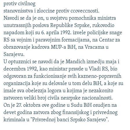
protiv civilnog
ISPRIČAJ MI
stanovnisstva i zloccine protiv ccoveccnosti.
DNEVNO@RSE
Navodi se da je on, u svojstvu pomochnika ministra
unutrassnjih poslova Republike Srpske, rukovodio
SPECIJALI RSE
napadom koji su 6. aprila 1992. izvele policijske snage
VIŠE OD NASLOVA
RS sa vojnim i paravojnim formacijama, na Centar za
PRATITE NAS
obrazovanje kadrova MUP-a BiH, na Vracama u
GENOCID U SREBRENICI
Sarajevu.
POPLAVE I KLIZIŠTA U BIH 2024.
U optuzznici se navodi da je Mandich izmedju maja i
TV LIBERTY
Sve RFE/RL stranice
decembra 1992, kao ministar pravde u Vladi RS, bio
odgovoran za funkcionisanje svih kazneno-popravnih
POST SCRIPTUM
organizacija koje su delovale u tom delu BiH, a koje su
MOJA EVROPA
imale sva obelezzja logora u kojima je nezakonito
zatvoren veliki broj civila nesrpske nacionalnosti.
TRI DECENIJE OD RATA U BIH
On je 27. oktobra ove godine u Sudu BiH osudjen na
SVE KARTE DEJTONA
devet godina zatvora zbog finansijskog i privrednog
kriminala u "Privrednoj banci Srpsko Sarajevo".
NASTANAK I RASPAD JUGOSLAVIJE