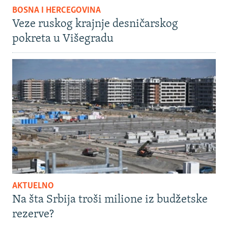
BOSNA I HERCEGOVINA
Veze ruskog krajnje desničarskog
pokreta u Višegradu
AKTUELNO
Na šta Srbija troši milione iz budžetske
rezerve?