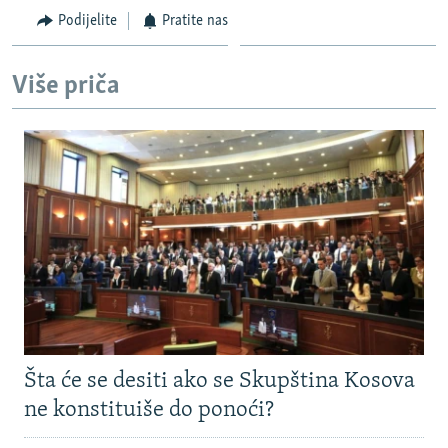
Podijelite
Pratite nas
Više priča
Šta će se desiti ako se Skupština Kosova
ne konstituiše do ponoći?