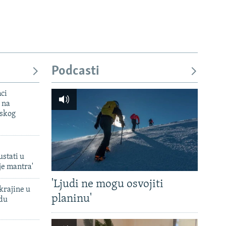
Podcasti
mci
 na
uskog
ustati u
je mantra'
'Ljudi ne mogu osvojiti
krajine u
planinu'
adu