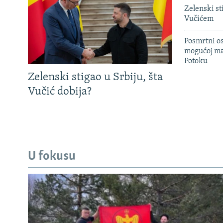
Zelenski st
Vučićem
Posmrtni os
mogućoj ma
Potoku
Zelenski stigao u Srbiju, šta
Vučić dobija?
U fokusu