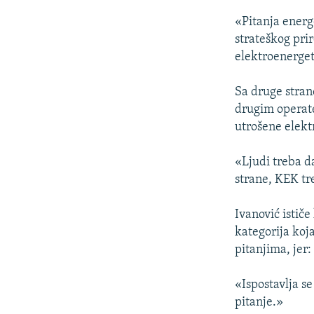
«Pitanja energ
strateškog prir
elektroenerget
Sa druge stran
drugim operate
utrošene elekt
«Ljudi treba d
strane, KEK tre
Ivanović istič
kategorija koj
pitanjima, jer:
«Ispostavlja se
pitanje.»