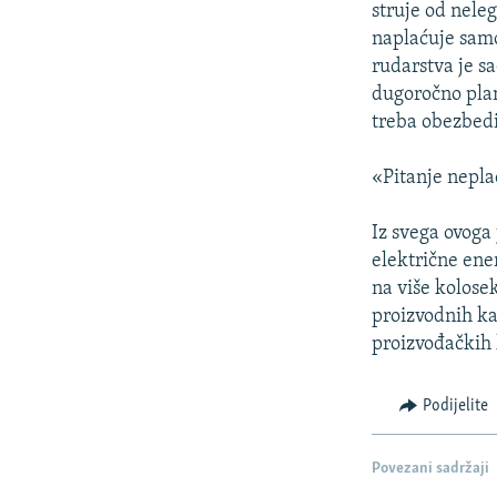
struje od nele
naplaćuje samo
rudarstva je s
dugoročno plan
treba obezbedi
«Pitanje neplać
Iz svega ovoga
električne ene
na više kolose
proizvodnih k
proizvođačkih 
Podijelite
Povezani sadržaji