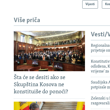
Vijesti
Ko
Više priča
Vesti/V
Regionalna 
prijetnje 
Konstituti
odložena, K
vrijeme' za
Šta će se desiti ako se
Saudijska A
Skupština Kosova ne
potpisale 
konstituiše do ponoći?
Zelenski u 
razgovarali