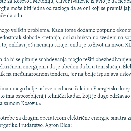
ste za Kosovo i Metohiju, Oliver Ivanović izjavio je da nedo
gije može biti jedna od razloga da se oni koji se premišljaju 
uče da odu:
nogo velikih problema. Kada tome dodamo potpuno ekon
nedostatak slobode kretanja, oni su bukvalno svedeni na s
toj enklavi još i nemaju struje, onda je to život na nivou X
a da bi se pitanje snabdevanja moglo rešiti obezbeđivanj
ktričnom energijom i da je ubeđen da bi u tom slučaju El
ik na međunarodnom tenderu, jer najbolje ispunjava uslov
ima mnogo bolje uslove u odnosu čak i na Energetsku korp
to ima osposobljeniji tehnički kadar, koji je dugo održavao 
 na samom Kosovu.»
otrebe za drugim operaterom električne energije smatra 
ergetiku i rudarstvo, Agron Dida: