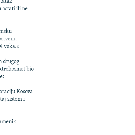
statak
ostati ili ne
omsku
opstvenu
IX veka.»
em drugog
ektrokosmet bio
e:
oraciju Kosova
taj sistem i
zamenik