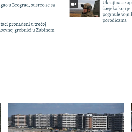
Ukrajina se op
igao u Beograd, susreo se sa
čovjeka koji je
poginule vojni
porodicama
taci pronađeni u trećoj
sovnoj grobnici u Zubinom