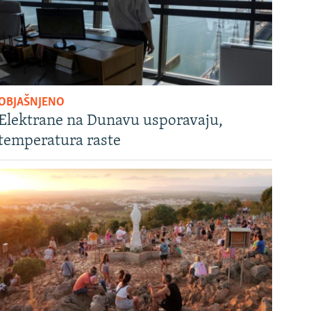
OBJAŠNJENO
Elektrane na Dunavu usporavaju,
temperatura raste