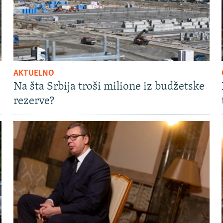
AKTUELNO
Na šta Srbija troši milione iz budžetske
rezerve?