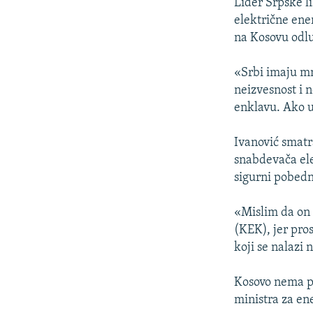
ISPRIČAJ MI
Lider Srpske li
električne ener
DNEVNO@RSE
na Kosovu odl
SPECIJALI RSE
«Srbi imaju m
VIŠE OD NASLOVA
neizvesnost i 
GENOCID U SREBRENICI
enklavu. Ako u 
POPLAVE I KLIZIŠTA U BIH 2024.
Ivanović smatr
TV LIBERTY
snabdevača ele
sigurni pobedn
POST SCRIPTUM
MOJA EVROPA
«Mislim da on 
TRI DECENIJE OD RATA U BIH
(KEK), jer pros
koji se nalazi
SVE KARTE DEJTONA
NASTANAK I RASPAD JUGOSLAVIJE
Kosovo nema p
ministra za en