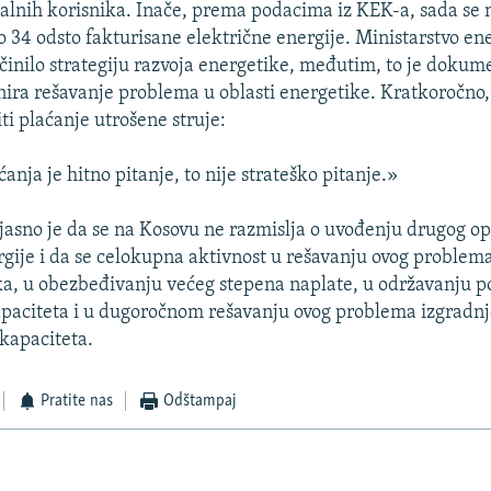
galnih korisnika. Inače, prema podacima iz KEK-a, sada se
 34 odsto fakturisane električne energije. Ministarstvo ene
ačinilo strategiju razvoja energetike, međutim, to je dokum
ira rešavanje problema u oblasti energetike. Kratkoročno,
ti plaćanje utrošene struje:
anja je hitno pitanje, to nije strateško pitanje.»
 jasno je da se na Kosovu ne razmislja o uvođenju drugog o
rgije i da se celokupna aktivnost u rešavanju ovog problem
ka, u obezbeđivanju većeg stepena naplate, u održavanju p
apaciteta i u dugoročnom rešavanju ovog problema izgradn
kapaciteta.
Pratite nas
Odštampaj