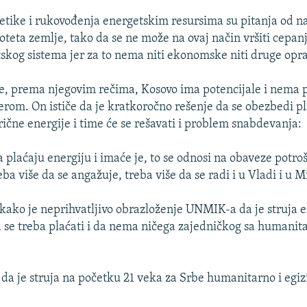
etike i rukovođenja energetskim resursima su pitanja od n
oteta zemlje, tako da se ne može na ovaj način vršiti cepan
skog sistema jer za to nema niti ekonomske niti druge opr
e, prema njegovim rečima, Kosovo ima potencijale i nema 
rom. On ističe da je kratkoročno rešenje da se obezbedi p
rične energije i time će se rešavati i problem snabdevanja:
a plaćaju energiju i imaće je, to se odnosi na obaveze potro
ba više da se angažuje, treba više da se radi i u Vladi i u M
e kako je neprihvatljivo obrazloženje UNMIK-a da je struj
a se treba plaćati i da nema ničega zajedničkog sa humani
 da je struja na početku 21 veka za Srbe humanitarno i egiz