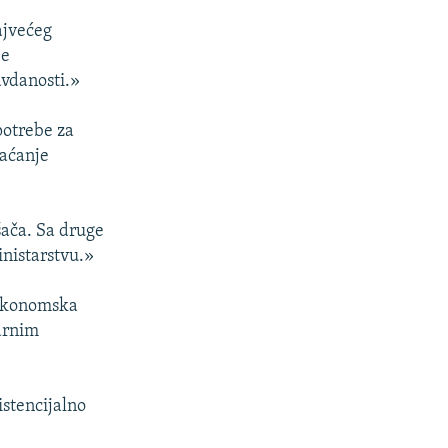
ajvećeg
je
avdanosti.»
potrebe za
laćanje
šača. Sa druge
inistarstvu.»
a ekonomska
tarnim
istencijalno