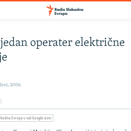
 jedan operater električne
je
deni, 2006.
obodna Evropa u vaš Google izvor