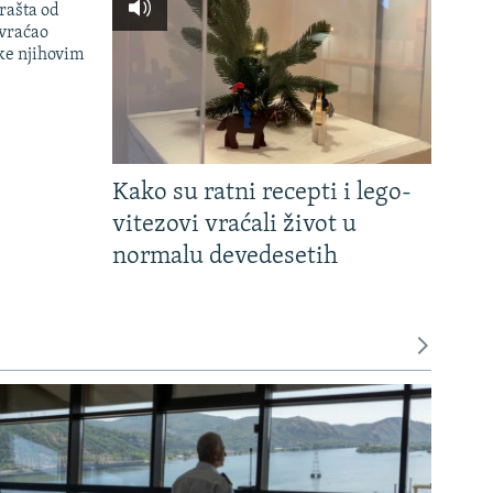
rašta od
 vraćao
ke njihovim
Kako su ratni recepti i lego-
vitezovi vraćali život u
normalu devedesetih