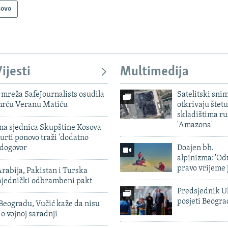
sovo
ijesti
Multimedija
mreža SafeJournalists osudila
Satelitski sni
smrću Veranu Matiću
otkrivaju štetu
skladištima r
'Amazona'
vna sjednica Skupštine Kosova
urti ponovo traži 'dodatno
 dogovor
Doajen bh.
alpinizma: 'Od
pravo vrijeme 
rabija, Pakistan i Turska
zajednički odbrambeni pakt
Predsjednik U
posjeti Beogr
Beogradu, Vučić kaže da nisu
 o vojnoj saradnji