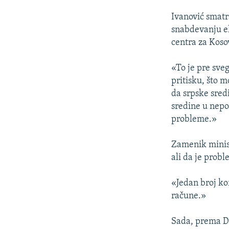
Ivanović smatr
snabdevanju e
centra za Koso
«To je pre sve
pritisku, što 
da srpske sred
sredine u nep
probleme.»
Zamenik minist
ali da je prob
«Jedan broj ko
račune.»
Sada, prema Di