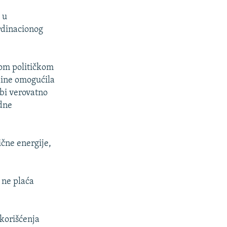
 u
rdinacionog
kom političkom
dine omogućila
bi verovatno
dne
čne energije,
 ne plaća
korišćenja