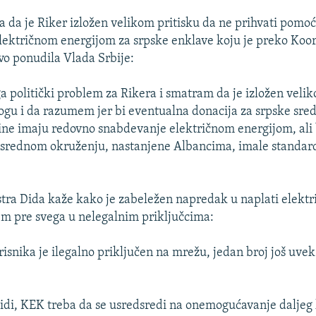
a da je Riker izložen velikom pritisku da ne prihvati pomoć
lektričnom energijom za srpske enklave koju je preko Koo
vo ponudila Vlada Srbije:
ga politički problem za Rikera i smatram da je izložen veli
mogu i da razumem jer bi eventualna donacija za srpske sre
ine imaju redovno snabdevanje električnom energijom, ali 
osrednom okruženju, nastanjene Albancima, imale standar
ra Dida kaže kako je zabeležen napredak u naplati elektri
lem pre svega u nelegalnim priključcima:
risnika je ilegalno priključen na mrežu, jedan broj još uvek
di, KEK treba da se usredsredi na onemogućavanje daljeg 