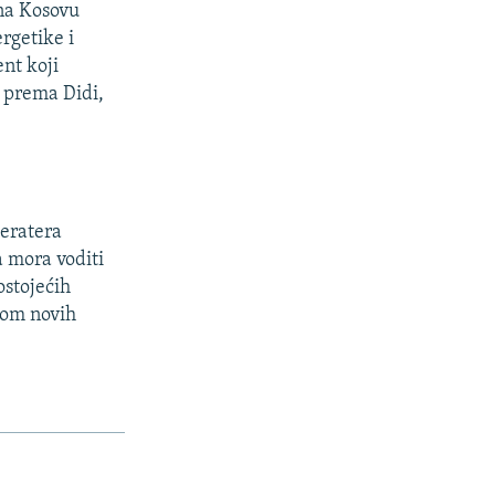
 na Kosovu
rgetike i
ent koji
 prema Didi,
peratera
a mora voditi
ostojećih
jom novih