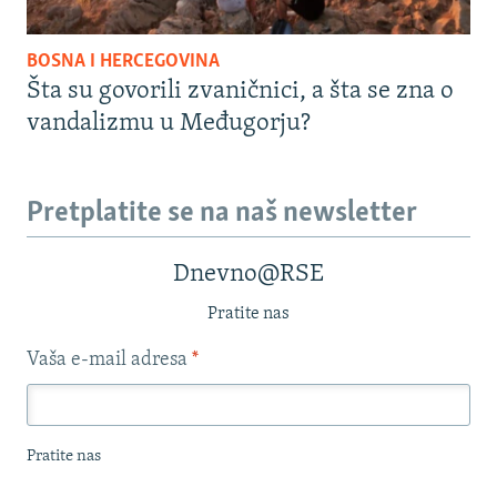
BOSNA I HERCEGOVINA
Šta su govorili zvaničnici, a šta se zna o
vandalizmu u Međugorju?
Pretplatite se na naš newsletter
Dnevno@RSE
Pratite nas
Vaša e-mail adresa
*
Pratite nas