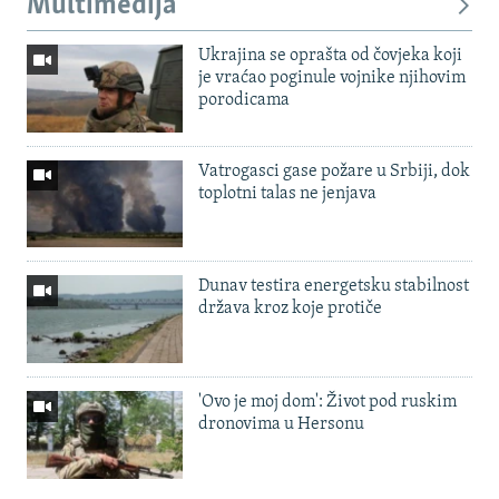
Multimedija
Ukrajina se oprašta od čovjeka koji
je vraćao poginule vojnike njihovim
porodicama
Vatrogasci gase požare u Srbiji, dok
toplotni talas ne jenjava
Dunav testira energetsku stabilnost
država kroz koje protiče
'Ovo je moj dom': Život pod ruskim
dronovima u Hersonu