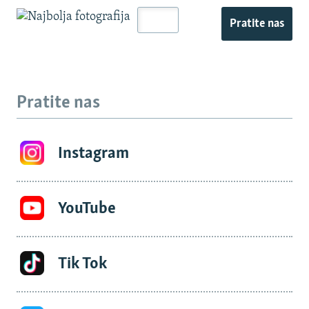
Pratite nas
Pratite nas
Instagram
YouTube
Tik Tok