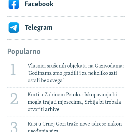
Facebook
Telegram
Popularno
1
Vlasnici srušenih objekata na Gazivodama:
'Godinama smo gradili i za nekoliko sati
ostali bez svega'
2
Kurti u Zubinom Potoku: Iskopavanja bi
mogla trajati mjesecima, Srbija bi trebala
otvoriti arhive
3
Rusi u Crnoj Gori traže nove adrese nakon
uvođenja viza