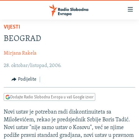
Dostupni
linkovi
Pređite
VIJESTI
na
VIJESTI
BEOGRAD
glavni
BOSNA I HERCEGOVINA
sadržaj
Mirjana Rakela
SRBIJA
Pređite
na
28. oktobar/listopad, 2006.
KOSOVO
glavnu
CRNA GORA
navigaciju
Podijelite
Pređite
VIZUELNO
na
Dodajte Radio Slobodna Evropa u vaš Google izvor
PODCASTI
VIDEO
pretragu
RAT U UKRAJINI
FOTOGALERIJE
Novi ustav je potreban radi diskontinuiteta sa
Miloševićem, rekao je predsjednik Srbije Boris Tadić.
KINA NA BALKANU
INFOGRAFIKE
Novi ustav "nije samo ustav o Kosovu", već se njime
RSE PRIČE IZ SVIJETA
podiže pravni standard gradjana, novi ustav u pravnom