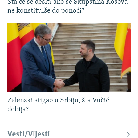
Šta će se desiti ako se Skupština Kosova
ne konstituiše do ponoći?
Zelenski stigao u Srbiju, šta Vučić
dobija?
Vesti/Vijesti