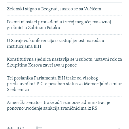
Zelenski stigao u Beograd, susreo se sa Vučićem
Posmrtni ostaci pronađeni u trećoj mogućoj masovnoj
grobnici u Zubinom Potoku
U Sarajevu konferencija o zastupljenosti naroda u
institucijama BiH
Konstitutivna sjednica nastavlja se u subotu, ustavni rok za
Skupštinu Kosova završava u ponoć
Tri poslanika Parlamenta BiH traže od visokog
predstavnika i PIC-a poseban status za Memorijalni centar
Srebrenica
Američki senatori traže od Trumpove administracije
ponovno uvođenje sankcija zvaničnicima iz RS