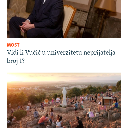
MOST
Vidi li Vučić u univerzitetu neprijatelja
broj 1?