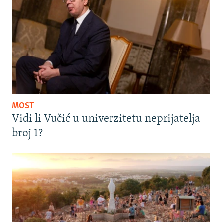
MOST
Vidi li Vučić u univerzitetu neprijatelja
broj 1?