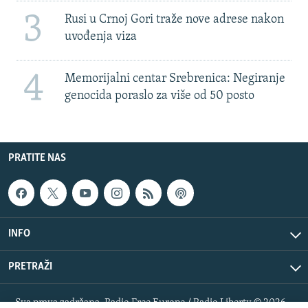
3
Rusi u Crnoj Gori traže nove adrese nakon
uvođenja viza
4
Memorijalni centar Srebrenica: Negiranje
genocida poraslo za više od 50 posto
PRATITE NAS
INFO
PRETRAŽI
Sva prava zadržana. Radio Free Europe / Radio Liberty © 2026