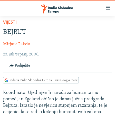
Dostupni
linkovi
Pređite
VIJESTI
na
VIJESTI
BEJRUT
glavni
BOSNA I HERCEGOVINA
sadržaj
Mirjana Rakela
SRBIJA
Pređite
na
23. juli/srpanj, 2006.
KOSOVO
glavnu
CRNA GORA
navigaciju
Podijelite
Pređite
VIZUELNO
na
Dodajte Radio Slobodna Evropa u vaš Google izvor
PODCASTI
VIDEO
pretragu
RAT U UKRAJINI
FOTOGALERIJE
Koordinator Ujedinjenih naroda za humanitarnu
pomoć Jan Egeland obišao je danas južna predgrađa
KINA NA BALKANU
INFOGRAFIKE
Bejruta. Izrazio je nevjericu stupnjem razaranja, te je
RSE PRIČE IZ SVIJETA
ocijenio da se radi o kršenju humanitarnih zakona.