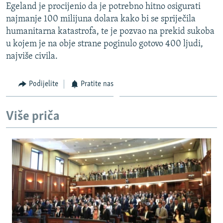
Egeland je procijenio da je potrebno hitno osigurati
ISPRIČAJ MI
najmanje 100 milijuna dolara kako bi se spriječila
DNEVNO@RSE
humanitarna katastrofa, te je pozvao na prekid sukoba
u kojem je na obje strane poginulo gotovo 400 ljudi,
SPECIJALI RSE
najviše civila.
VIŠE OD NASLOVA
PRATITE NAS
GENOCID U SREBRENICI
Podijelite
Pratite nas
POPLAVE I KLIZIŠTA U BIH 2024.
Više priča
TV LIBERTY
Sve RFE/RL stranice
POST SCRIPTUM
MOJA EVROPA
TRI DECENIJE OD RATA U BIH
SVE KARTE DEJTONA
NASTANAK I RASPAD JUGOSLAVIJE