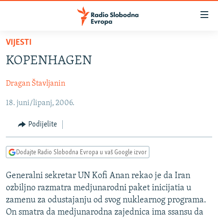
Dostupni
linkovi
Pređite
VIJESTI
na
VIJESTI
KOPENHAGEN
glavni
BOSNA I HERCEGOVINA
sadržaj
Dragan Štavljanin
SRBIJA
Pređite
na
18. juni/lipanj, 2006.
KOSOVO
glavnu
CRNA GORA
navigaciju
Podijelite
Pređite
VIZUELNO
na
Dodajte Radio Slobodna Evropa u vaš Google izvor
PODCASTI
VIDEO
pretragu
RAT U UKRAJINI
FOTOGALERIJE
Generalni sekretar UN Kofi Anan rekao je da Iran
ozbiljno razmatra medjunarodni paket inicijatia u
KINA NA BALKANU
INFOGRAFIKE
zamenu za odustajanju od svog nuklearnog programa.
RSE PRIČE IZ SVIJETA
On smatra da medjunarodna zajednica ima ssansu da