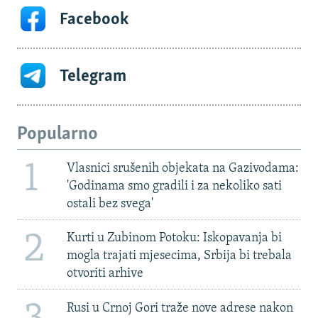
Facebook
Telegram
Popularno
1
Vlasnici srušenih objekata na Gazivodama:
'Godinama smo gradili i za nekoliko sati
ostali bez svega'
2
Kurti u Zubinom Potoku: Iskopavanja bi
mogla trajati mjesecima, Srbija bi trebala
otvoriti arhive
Rusi u Crnoj Gori traže nove adrese nakon