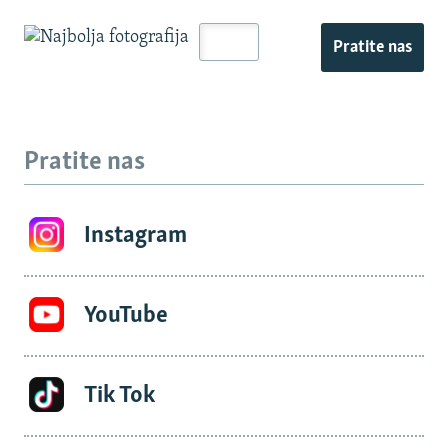
Pratite nas
Pratite nas
Instagram
YouTube
Tik Tok