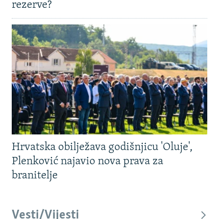
rezerve?
Hrvatska obilježava godišnjicu 'Oluje',
Plenković najavio nova prava za
branitelje
Vesti/Vijesti