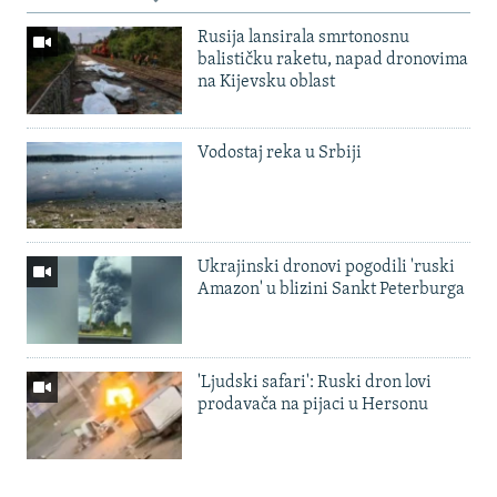
Rusija lansirala smrtonosnu
balističku raketu, napad dronovima
na Kijevsku oblast
Vodostaj reka u Srbiji
Ukrajinski dronovi pogodili 'ruski
Amazon' u blizini Sankt Peterburga
'Ljudski safari': Ruski dron lovi
prodavača na pijaci u Hersonu