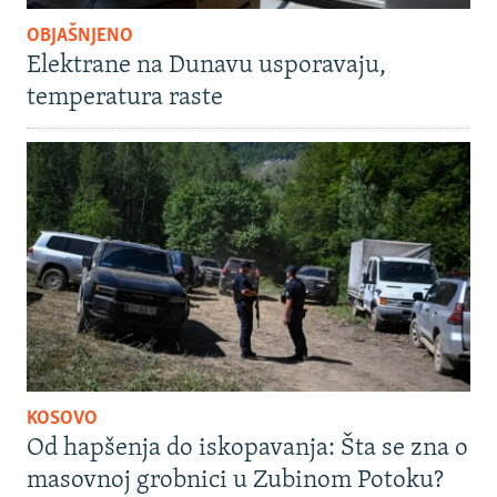
OBJAŠNJENO
Elektrane na Dunavu usporavaju,
temperatura raste
KOSOVO
Od hapšenja do iskopavanja: Šta se zna o
masovnoj grobnici u Zubinom Potoku?