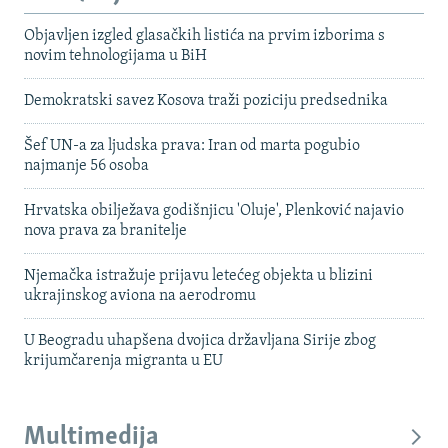
Objavljen izgled glasačkih listića na prvim izborima s
novim tehnologijama u BiH
Demokratski savez Kosova traži poziciju predsednika
Šef UN-a za ljudska prava: Iran od marta pogubio
najmanje 56 osoba
Hrvatska obilježava godišnjicu 'Oluje', Plenković najavio
nova prava za branitelje
Njemačka istražuje prijavu letećeg objekta u blizini
ukrajinskog aviona na aerodromu
U Beogradu uhapšena dvojica državljana Sirije zbog
krijumčarenja migranta u EU
Multimedija