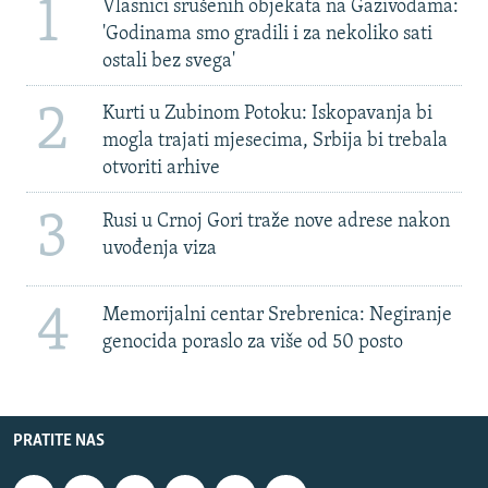
1
Vlasnici srušenih objekata na Gazivodama:
'Godinama smo gradili i za nekoliko sati
ostali bez svega'
2
Kurti u Zubinom Potoku: Iskopavanja bi
mogla trajati mjesecima, Srbija bi trebala
otvoriti arhive
3
Rusi u Crnoj Gori traže nove adrese nakon
uvođenja viza
4
Memorijalni centar Srebrenica: Negiranje
genocida poraslo za više od 50 posto
PRATITE NAS