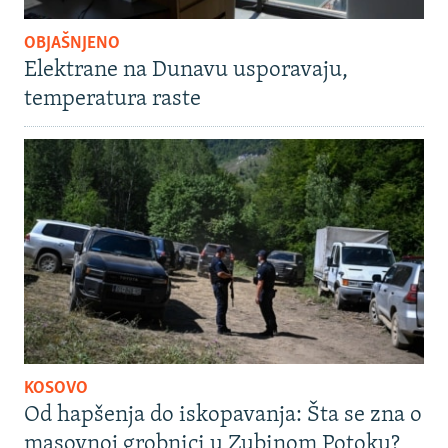
OBJAŠNJENO
Elektrane na Dunavu usporavaju,
temperatura raste
KOSOVO
Od hapšenja do iskopavanja: Šta se zna o
masovnoj grobnici u Zubinom Potoku?