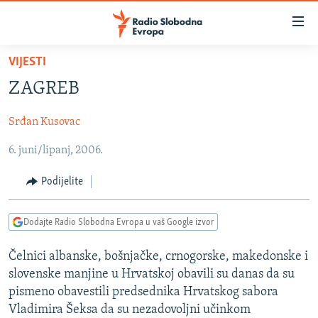
Dostupni
linkovi
Pređite
VIJESTI
na
VIJESTI
ZAGREB
glavni
BOSNA I HERCEGOVINA
sadržaj
Srđan Kusovac
SRBIJA
Pređite
na
6. juni/lipanj, 2006.
KOSOVO
glavnu
CRNA GORA
navigaciju
Podijelite
Pređite
VIZUELNO
na
Dodajte Radio Slobodna Evropa u vaš Google izvor
PODCASTI
VIDEO
pretragu
RAT U UKRAJINI
FOTOGALERIJE
Čelnici albanske, bošnjačke, crnogorske, makedonske i
slovenske manjine u Hrvatskoj obavili su danas da su
KINA NA BALKANU
INFOGRAFIKE
pismeno obavestili predsednika Hrvatskog sabora
RSE PRIČE IZ SVIJETA
Vladimira Šeksa da su nezadovoljni učinkom