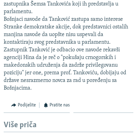
zastupnika Šemsa Tankovića koji ih predstavlja u
ISPRIČAJ MI
parlamentu.
DNEVNO@RSE
Bošnjaci navode da Tanković zastupa samo interese
Stranke demokratske akcije, dok predstavnici ostalih
SPECIJALI RSE
manjina navode da uopšte nisu uspevali da
VIŠE OD NASLOVA
kontaktiraju svog predstavnika u parlamentu.
PRATITE NAS
Zastupnik Tanković je odbacio ove navode rekavši
GENOCID U SREBRENICI
agenciji Hina da je reč o "pokušaju crnogorskih i
POPLAVE I KLIZIŠTA U BIH 2024.
makedonskih udruženja da zadrže privilegovanu
TV LIBERTY
Sve RFE/RL stranice
poziciju" jer one, prema prof. Tankoviću, dobijaju od
države nesrazmerno novca za rad u poređenju sa
POST SCRIPTUM
Bošnjacima.
MOJA EVROPA
TRI DECENIJE OD RATA U BIH
Podijelite
Pratite nas
SVE KARTE DEJTONA
Više priča
NASTANAK I RASPAD JUGOSLAVIJE