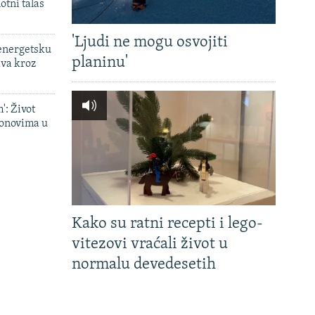
otni talas
'Ljudi ne mogu osvojiti
 energetsku
planinu'
ava kroz
': Život
onovima u
Kako su ratni recepti i lego-
vitezovi vraćali život u
normalu devedesetih