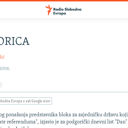
ORICA
dić
 2006.
obodna Evropa u vaš Google izvor
g ponašanja predstavnika bloka za zajedničku državu koji
ate referenduma", izjavio je za podgorički dnevni list "Dan"