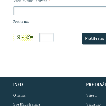
Vaša e-mail adresa
*
Pratite nas
Pratite nas
INFO
PRETRAŽI
O nama
Vijesti
Sve RSE stranice
Vizuelno