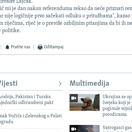
iroslav Lajčak.
ć mi je dan nakon referenduma rekao da neće priznati rez
ar nije logičnije prvo sačekati odluku o pritužbama", kazao 
 riječima, riječ je o previše ozbiljnim pitanjima da bi ih n
e politike.
Pratite nas
Odštampaj
ijesti
Multimedija
rabija, Pakistan i Turska
Ukrajina se op
zajednički odbrambeni pakt
čovjeka koji je
poginule vojni
porodicama
nak Vučića i Zelenskog u Palati
eogradu
Vatrogasci gas