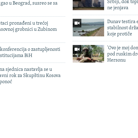
Srbiji, dok topl
igao u Beograd, susreo se sa
ne jenjava
Dunav testira
taci pronađeni u trećoj
stabilnost drž
sovnoj grobnici u Zubinom
koje protiče
'Ovo je moj dom
konferencija o zastupljenosti
pod ruskim dr
stitucijama BiH
Hersonu
na sjednica nastavlja se u
avni rok za Skupštinu Kosova
 ponoć