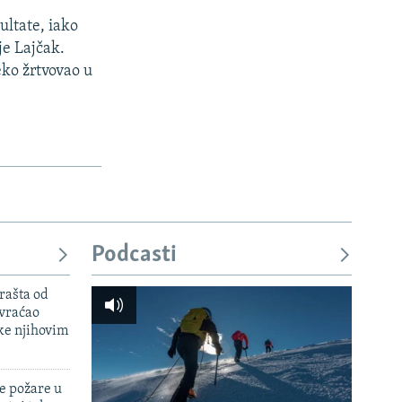
ultate, iako
je Lajčak.
eko žrtvovao u
Podcasti
rašta od
 vraćao
ke njihovim
e požare u