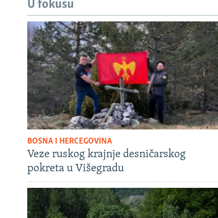
U fokusu
BOSNA I HERCEGOVINA
Veze ruskog krajnje desničarskog
pokreta u Višegradu