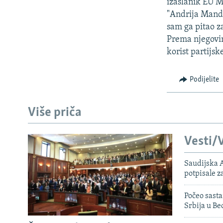
ISPRIČAJ MI
izaslanik EU M
"Andrija Mandi
DNEVNO@RSE
sam ga pitao z
SPECIJALI RSE
Prema njegovim
korist partijsk
VIŠE OD NASLOVA
GENOCID U SREBRENICI
Podijelite
POPLAVE I KLIZIŠTA U BIH 2024.
TV LIBERTY
Više priča
POST SCRIPTUM
Vesti/V
MOJA EVROPA
TRI DECENIJE OD RATA U BIH
Saudijska A
potpisale 
SVE KARTE DEJTONA
Počeo sasta
NASTANAK I RASPAD JUGOSLAVIJE
Srbija u B