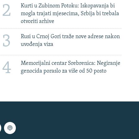
2
Kurti u Zubinom Potoku: Iskopavanja bi
mogla trajati mjesecima, Srbija bi trebala
otvoriti arhive
3
Rusi u Crnoj Gori traže nove adrese nakon
uvođenja viza
4
Memorijalni centar Srebrenica: Negiranje
genocida poraslo za više od 50 posto