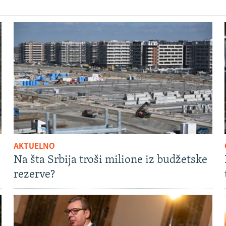
AKTUELNO
Na šta Srbija troši milione iz budžetske
rezerve?