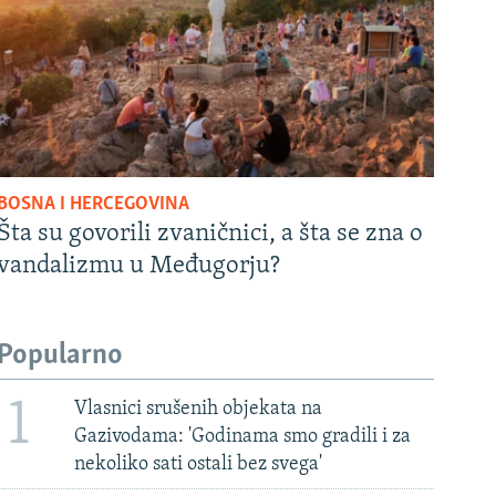
BOSNA I HERCEGOVINA
Šta su govorili zvaničnici, a šta se zna o
vandalizmu u Međugorju?
Popularno
1
Vlasnici srušenih objekata na
Gazivodama: 'Godinama smo gradili i za
nekoliko sati ostali bez svega'