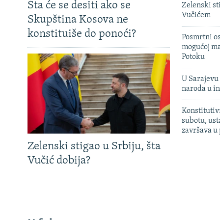
Šta će se desiti ako se
Zelenski st
Vučićem
Skupština Kosova ne
konstituiše do ponoći?
Posmrtni os
mogućoj ma
Potoku
U Sarajevu 
naroda u in
Konstitutiv
subotu, ust
završava u
Zelenski stigao u Srbiju, šta
Vučić dobija?