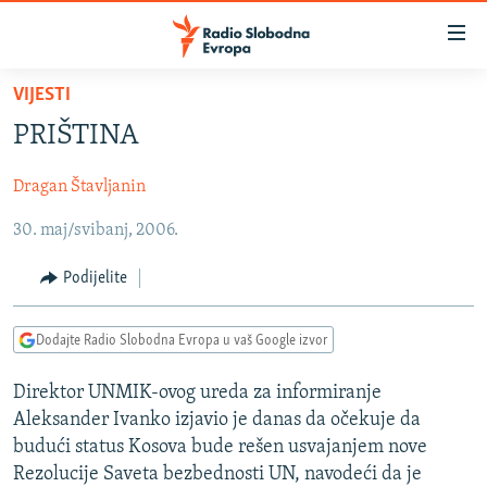
Dostupni
linkovi
Pređite
VIJESTI
na
VIJESTI
PRIŠTINA
glavni
BOSNA I HERCEGOVINA
sadržaj
Dragan Štavljanin
SRBIJA
Pređite
na
30. maj/svibanj, 2006.
KOSOVO
glavnu
CRNA GORA
navigaciju
Podijelite
Pređite
VIZUELNO
na
Dodajte Radio Slobodna Evropa u vaš Google izvor
PODCASTI
VIDEO
pretragu
RAT U UKRAJINI
FOTOGALERIJE
Direktor UNMIK-ovog ureda za informiranje
Aleksander Ivanko izjavio je danas da očekuje da
KINA NA BALKANU
INFOGRAFIKE
budući status Kosova bude rešen usvajanjem nove
RSE PRIČE IZ SVIJETA
Rezolucije Saveta bezbednosti UN, navodeći da je