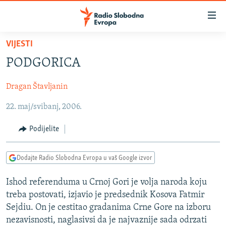
Dostupni
linkovi
Pređite
VIJESTI
na
VIJESTI
PODGORICA
glavni
BOSNA I HERCEGOVINA
sadržaj
Dragan Štavljanin
SRBIJA
Pređite
na
22. maj/svibanj, 2006.
KOSOVO
glavnu
CRNA GORA
navigaciju
Podijelite
Pređite
VIZUELNO
na
Dodajte Radio Slobodna Evropa u vaš Google izvor
PODCASTI
VIDEO
pretragu
RAT U UKRAJINI
FOTOGALERIJE
Ishod referenduma u Crnoj Gori je volja naroda koju
treba postovati, izjavio je predsednik Kosova Fatmir
KINA NA BALKANU
INFOGRAFIKE
Sejdiu. On je cestitao gradanima Crne Gore na izboru
RSE PRIČE IZ SVIJETA
nezavisnosti, naglasivsi da je najvaznije sada odrzati