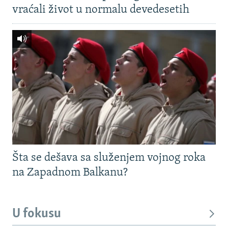
vraćali život u normalu devedesetih
Šta se dešava sa služenjem vojnog roka
na Zapadnom Balkanu?
U fokusu