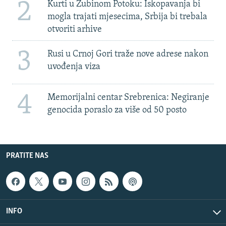
2
Kurti u Zubinom Potoku: Iskopavanja bi
mogla trajati mjesecima, Srbija bi trebala
otvoriti arhive
3
Rusi u Crnoj Gori traže nove adrese nakon
uvođenja viza
4
Memorijalni centar Srebrenica: Negiranje
genocida poraslo za više od 50 posto
PRATITE NAS
INFO