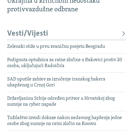
Ukrajina u kritičnom nedostaku
protivvazdušne odbrane
Vesti/Vijesti
Zelenski stiže u prvu zvaničnu posjetu Beogradu
Podignuta optužnica za ratne zločine u Đakovici protiv 20
osoba, uključujući Radoičića
SAD uputile zahtev za izručenje iranskog hakera
uhapšenog u Crnoj Gori
Državljaninu Srbije određen pritvor u Hrvatskoj zbog
sumnje na cyber napade
Tužilaštvo izvodi dokaze nakon nedavnog hapšenja jedne
osobe zbog sumnje na ratni zločin na Kosovu