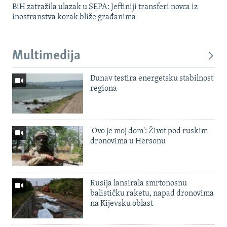
BiH zatražila ulazak u SEPA: Jeftiniji transferi novca iz
inostranstva korak bliže građanima
Multimedija
Dunav testira energetsku stabilnost
regiona
'Ovo je moj dom': Život pod ruskim
dronovima u Hersonu
Rusija lansirala smrtonosnu
balističku raketu, napad dronovima
na Kijevsku oblast