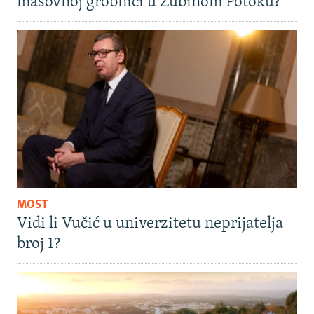
masovnoj grobnici u Zubinom Potoku?
MOST
Vidi li Vučić u univerzitetu neprijatelja
broj 1?