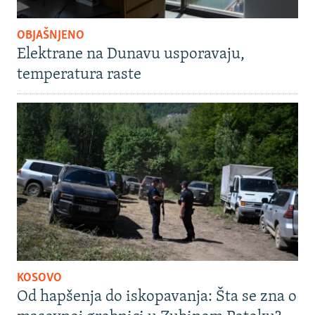
OBJAŠNJENO
Elektrane na Dunavu usporavaju,
temperatura raste
KOSOVO
Od hapšenja do iskopavanja: Šta se zna o