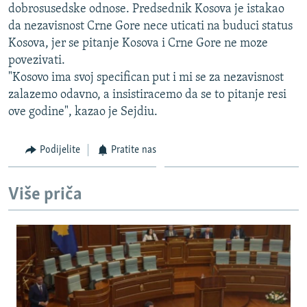
dobrosusedske odnose. Predsednik Kosova je istakao
ISPRIČAJ MI
da nezavisnost Crne Gore nece uticati na buduci status
DNEVNO@RSE
Kosova, jer se pitanje Kosova i Crne Gore ne moze
povezivati.
SPECIJALI RSE
"Kosovo ima svoj specifican put i mi se za nezavisnost
VIŠE OD NASLOVA
zalazemo odavno, a insistiracemo da se to pitanje resi
PRATITE NAS
ove godine", kazao je Sejdiu.
GENOCID U SREBRENICI
POPLAVE I KLIZIŠTA U BIH 2024.
Podijelite
Pratite nas
TV LIBERTY
Sve RFE/RL stranice
POST SCRIPTUM
Više priča
MOJA EVROPA
TRI DECENIJE OD RATA U BIH
SVE KARTE DEJTONA
NASTANAK I RASPAD JUGOSLAVIJE