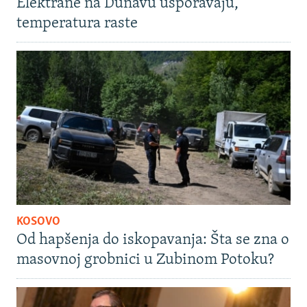
Elektrane na Dunavu usporavaju,
temperatura raste
KOSOVO
Od hapšenja do iskopavanja: Šta se zna o
masovnoj grobnici u Zubinom Potoku?