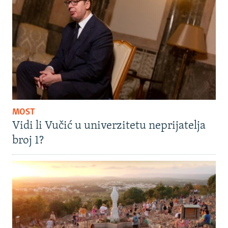
MOST
Vidi li Vučić u univerzitetu neprijatelja
broj 1?