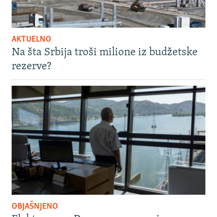
AKTUELNO
Na šta Srbija troši milione iz budžetske
rezerve?
OBJAŠNJENO