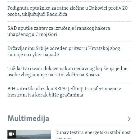
Podignuta optužnica za ratne zločine u Đakovici protiv 20
osoba, uključujući Radoičića
SAD uputile zahtev za izručenje iranskog hakera
uhapšenog u Crnoj Gori
Državljaninu Srbije određen pritvor u Hrvatskoj zbog
sumnje na cyber napade
Tužilaštvo izvodi dokaze nakon nedavnog hapšenja jedne
osobe zbog sumnje na ratni zločin na Kosovu
BiH zatražila ulazak u SEPA: Jeftiniji transferi novca iz
inostranstva korak bliže građanima
Multimedija
Dunav testira energetsku stabilnost
regiona