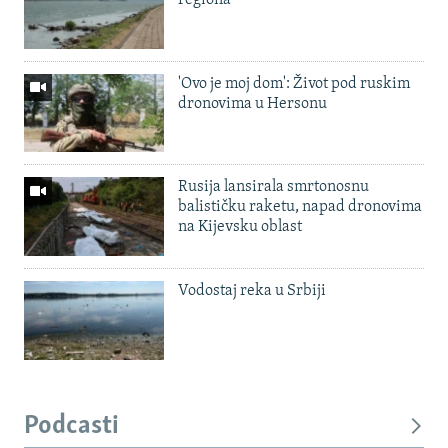
'Ovo je moj dom': Život pod ruskim
dronovima u Hersonu
Rusija lansirala smrtonosnu
balističku raketu, napad dronovima
na Kijevsku oblast
Vodostaj reka u Srbiji
Podcasti