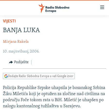
Dostupni
linkovi
Pređite
VIJESTI
na
VIJESTI
BANJA LUKA
glavni
BOSNA I HERCEGOVINA
sadržaj
Mirjana Rakela
SRBIJA
Pređite
na
10. maj/svibanj, 2006.
KOSOVO
glavnu
CRNA GORA
navigaciju
Podijelite
Pređite
VIZUELNO
na
Dodajte Radio Slobodna Evropa u vaš Google izvor
PODCASTI
VIDEO
pretragu
RAT U UKRAJINI
FOTOGALERIJE
Policija Republike Srpske uhapsila je bosanskog Srbina
Žiku Miletića koji je optužen za zločine nad civilima na
KINA NA BALKANU
INFOGRAFIKE
području Foče tokom rata u BiH. Miletić je uhapšen po
RSE PRIČE IZ SVIJETA
nalogu kantonalnog tužilaštva u Sarajevu.