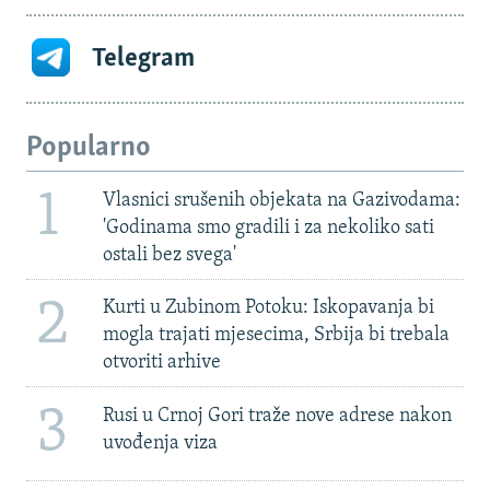
Telegram
Popularno
1
Vlasnici srušenih objekata na Gazivodama:
'Godinama smo gradili i za nekoliko sati
ostali bez svega'
2
Kurti u Zubinom Potoku: Iskopavanja bi
mogla trajati mjesecima, Srbija bi trebala
otvoriti arhive
3
Rusi u Crnoj Gori traže nove adrese nakon
uvođenja viza