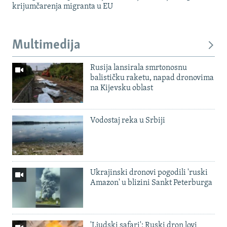
krijumčarenja migranta u EU
Multimedija
Rusija lansirala smrtonosnu
balističku raketu, napad dronovima
na Kijevsku oblast
Vodostaj reka u Srbiji
Ukrajinski dronovi pogodili 'ruski
Amazon' u blizini Sankt Peterburga
'Ljudski safari': Ruski dron lovi