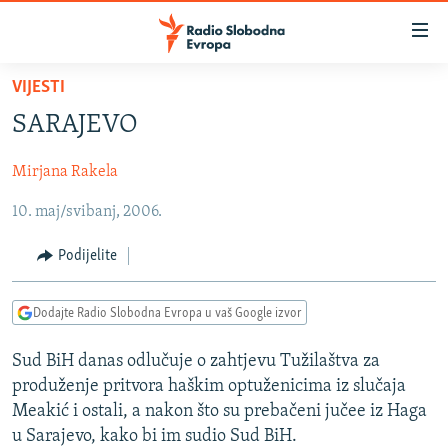
Dostupni
linkovi
Pređite
VIJESTI
na
VIJESTI
SARAJEVO
glavni
BOSNA I HERCEGOVINA
sadržaj
Mirjana Rakela
SRBIJA
Pređite
na
10. maj/svibanj, 2006.
KOSOVO
glavnu
CRNA GORA
navigaciju
Podijelite
Pređite
VIZUELNO
na
Dodajte Radio Slobodna Evropa u vaš Google izvor
PODCASTI
VIDEO
pretragu
RAT U UKRAJINI
FOTOGALERIJE
Sud BiH danas odlučuje o zahtjevu Tužilaštva za
produženje pritvora haškim optuženicima iz slučaja
KINA NA BALKANU
INFOGRAFIKE
Meakić i ostali, a nakon što su prebačeni jučee iz Haga
RSE PRIČE IZ SVIJETA
u Sarajevo, kako bi im sudio Sud BiH.