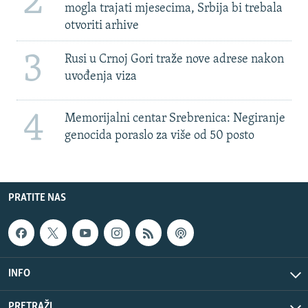
2
mogla trajati mjesecima, Srbija bi trebala
otvoriti arhive
3
Rusi u Crnoj Gori traže nove adrese nakon
uvođenja viza
4
Memorijalni centar Srebrenica: Negiranje
genocida poraslo za više od 50 posto
PRATITE NAS
INFO
PRETRAŽI