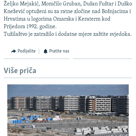
Željko Mejakić, Momčilo Gruban, Dušan Fuštar i Duško
ISPRIČAJ MI
Knežević optuženi su za ratne zločine nad Bošnjacima i
DNEVNO@RSE
Hrvatima u logorima Omarska i Keraterm kod
Prijedora 1992. godine.
SPECIJALI RSE
Tužilaštvo je zatražilo i dodatne mjere zaštite svjedoka.
VIŠE OD NASLOVA
PRATITE NAS
GENOCID U SREBRENICI
Podijelite
Pratite nas
POPLAVE I KLIZIŠTA U BIH 2024.
Više priča
TV LIBERTY
Sve RFE/RL stranice
POST SCRIPTUM
MOJA EVROPA
TRI DECENIJE OD RATA U BIH
SVE KARTE DEJTONA
NASTANAK I RASPAD JUGOSLAVIJE