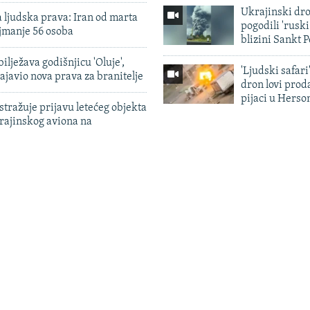
Ukrajinski dr
 ljudska prava: Iran od marta
pogodili 'rusk
jmanje 56 osoba
blizini Sankt 
ilježava godišnjicu 'Oluje',
'Ljudski safari
ajavio nova prava za branitelje
dron lovi prod
pijaci u Herso
tražuje prijavu letećeg objekta
krajinskog aviona na