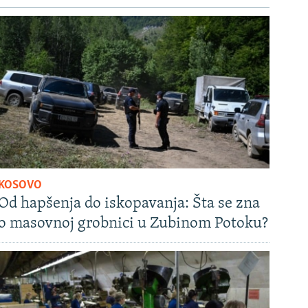
KOSOVO
Od hapšenja do iskopavanja: Šta se zna
o masovnoj grobnici u Zubinom Potoku?