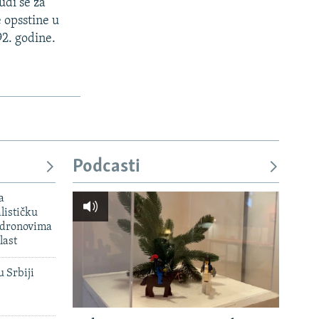
udi se za
 opsstine u
92. godine.
Podcasti
a
lističku
 dronovima
last
u Srbiji