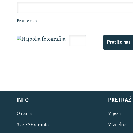
Pratite nas
Pratite nas
INFO
PRETRAŽI
O nama
Vijesti
Sve RSE stranice
Vizuelno
PRATITE NAS