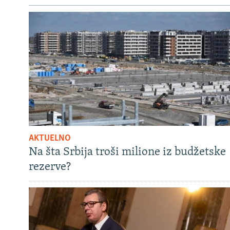
AKTUELNO
Na šta Srbija troši milione iz budžetske
rezerve?