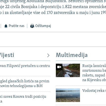
pruga ubijenog Abdulaha Buljubasica. Sestorici optuzenih s
je 22 civila Bosnjaka i deporatciju 1.822 mestana zvornicke
i za zlostavljanje vise od 170 zatvorenika u maju i junu 19
Pratite nas
Odštampaj
ijesti
Multimedija
evan Filipović pretučen u centru
Rusija lansiral
smrtonosnu ba
raketu, napad
na Kijevsku ob
zgled glasačkih listića na prvim
 novim tehnologijama u BiH
Vodostaj reka 
 savez Kosova traži poziciju
ka