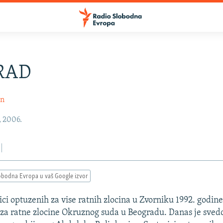
RAD
in
, 2006.
obodna Evropa u vaš Google izvor
ici optuzenih za vise ratnih zlocina u Zvorniku 1992. godine
za ratne zlocine Okruznog suda u Beogradu. Danas je svedo