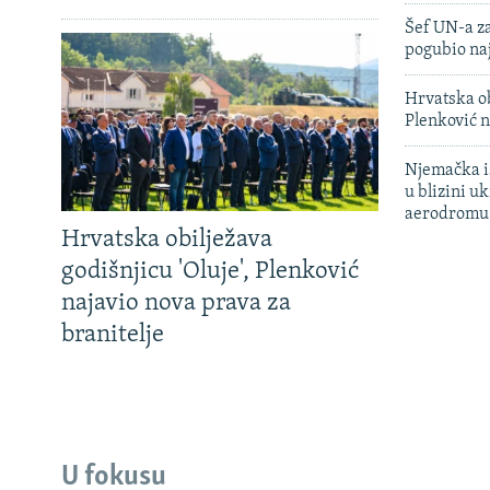
Šef UN-a za
pogubio na
Hrvatska ob
Plenković n
Njemačka is
u blizini u
aerodromu
Hrvatska obilježava
godišnjicu 'Oluje', Plenković
najavio nova prava za
branitelje
U fokusu