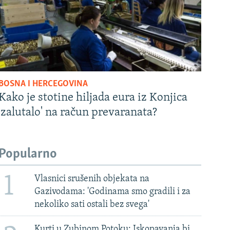
BOSNA I HERCEGOVINA
Kako je stotine hiljada eura iz Konjica
'zalutalo' na račun prevaranata?
Popularno
1
Vlasnici srušenih objekata na
Gazivodama: 'Godinama smo gradili i za
nekoliko sati ostali bez svega'
Kurti u Zubinom Potoku: Iskopavanja bi