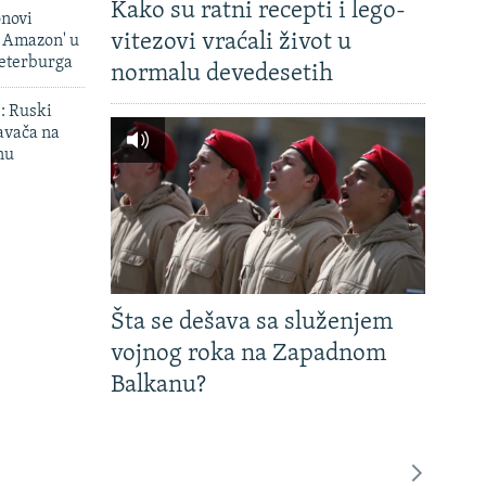
Kako su ratni recepti i lego-
onovi
vitezovi vraćali život u
i Amazon' u
Peterburga
normalu devedesetih
': Ruski
avača na
nu
Šta se dešava sa služenjem
vojnog roka na Zapadnom
Balkanu?