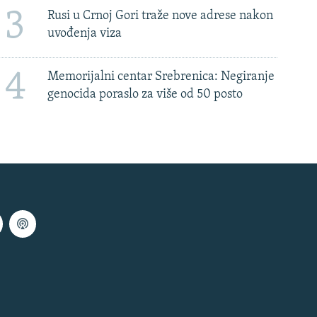
3
Rusi u Crnoj Gori traže nove adrese nakon
uvođenja viza
4
Memorijalni centar Srebrenica: Negiranje
genocida poraslo za više od 50 posto