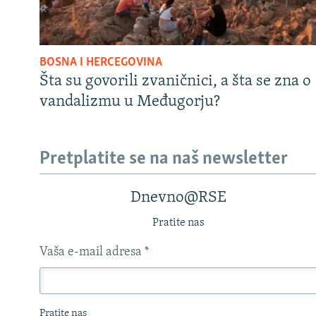
BOSNA I HERCEGOVINA
Šta su govorili zvaničnici, a šta se zna o
vandalizmu u Međugorju?
Pretplatite se na naš newsletter
Dnevno@RSE
Pratite nas
Vaša e-mail adresa
*
Pratite nas