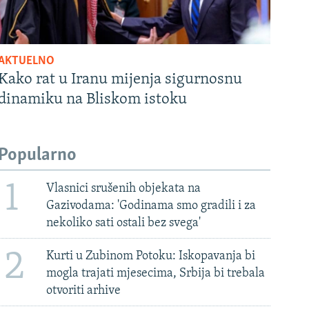
AKTUELNO
Kako rat u Iranu mijenja sigurnosnu
dinamiku na Bliskom istoku
Popularno
1
Vlasnici srušenih objekata na
Gazivodama: 'Godinama smo gradili i za
nekoliko sati ostali bez svega'
2
Kurti u Zubinom Potoku: Iskopavanja bi
mogla trajati mjesecima, Srbija bi trebala
otvoriti arhive