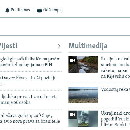
Pratite nas
Odštampaj
ijesti
Multimedija
zgled glasačkih listića na prvim
Rusija lansiral
 novim tehnologijama u BiH
smrtonosnu ba
raketu, napad
na Kijevsku ob
 savez Kosova traži poziciju
ka
Vodostaj reka 
 ljudska prava: Iran od marta
jmanje 56 osoba
Ukrajinski dr
ilježava godišnjicu 'Oluje',
pogodili 'rusk
ajavio nova prava za branitelje
blizini Sankt 