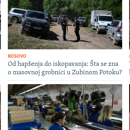
KOSOVO
Od hapšenja do iskopavanja: Šta se zna
o masovnoj grobnici u Zubinom Potoku?