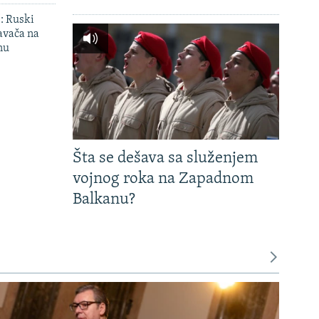
': Ruski
avača na
nu
Šta se dešava sa služenjem
vojnog roka na Zapadnom
Balkanu?