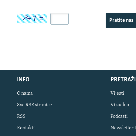
Pratite nas
INFO
PRETRAŽI
O nama
Vijesti
Sve RSE stranice
Vizuelno
PRATITE NAS
RSS
Podcasti
Kontakti
Newsletter