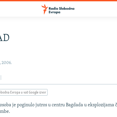
AD
, 2006.
obodna Evropa u vaš Google izvor
osoba je poginulo jutros u centru Bagdada u eksplozijama č
ombe.