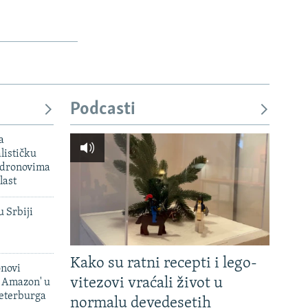
Podcasti
a
lističku
 dronovima
last
u Srbiji
Kako su ratni recepti i lego-
onovi
vitezovi vraćali život u
i Amazon' u
Peterburga
normalu devedesetih