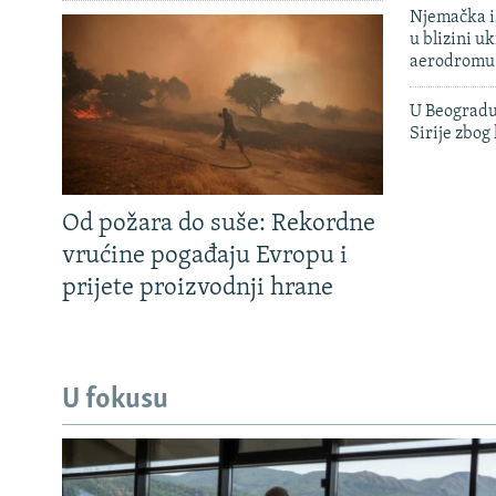
Njemačka is
u blizini u
aerodromu
U Beogradu
Sirije zbog
Od požara do suše: Rekordne
vrućine pogađaju Evropu i
prijete proizvodnji hrane
U fokusu