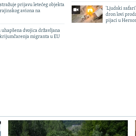
tražuje prijavu letećeg objekta
'Ljudski safari
krajinskog aviona na
dron lovi prod
pijaci u Herso
 uhapšena dvojica državljana
 krijumčarenja migranta u EU