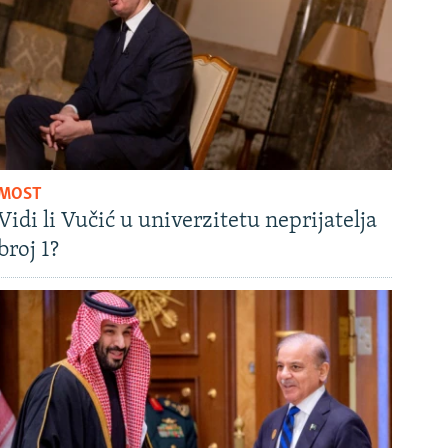
MOST
Vidi li Vučić u univerzitetu neprijatelja
broj 1?